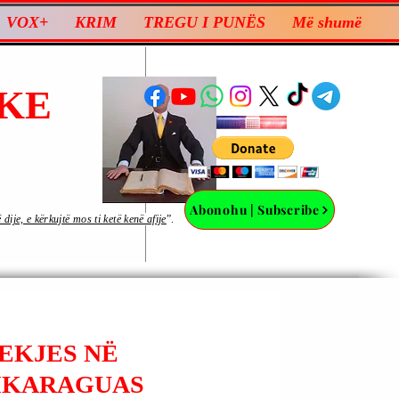
VOX+
KRIM
TREGU I PUNËS
Më shumë
KE
Abonohu | Subscribe
ije, e kërkujtë mos ti ketë kenë afije
”.
DEKJES NË
NIKARAGUAS