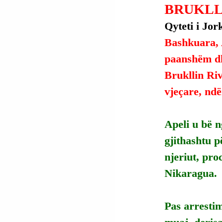
BRUKLL
Qyteti i Jor
Bashkuara, A
paanshëm dh
Brukllin Riv
vjeçare, ndë
Apeli u bë n
gjithashtu p
njeriut, pro
Nikaragua.
Pas arrestim