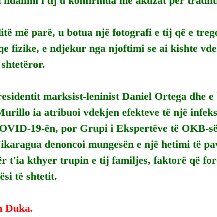
 ndalimi i tij u konfirmua me akuzat për tradht
të më parë, u botua një fotografi e tij që e treg
e fizike, e ndjekur nga njoftimi se ai kishte vd
shtetëror.
esidentit marksist-leninist Daniel Ortega dhe e
Murillo ia atribuoi vdekjen efekteve të një infeks
OVID-19-ën, por Grupi i Ekspertëve të OKB-së 
Nikaragua denoncoi mungesën e një hetimi të pa
r t'ia kthyer trupin e tij familjes, faktorë që f
si të shtetit.
n Duka.