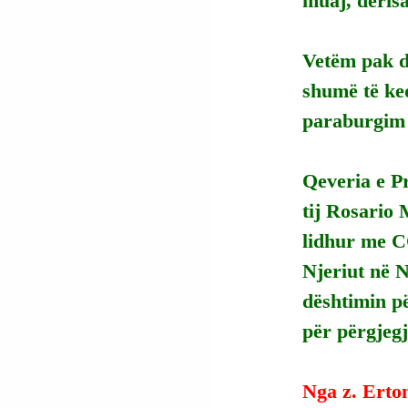
muaj, derisa
Vetëm pak di
shumë të keq
paraburgim 
Qeveria e Pr
tij Rosario 
lidhur me C
Njeriut në 
dështimin pë
për përgjegjë
Nga z. Erto