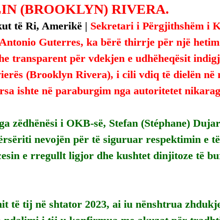
IN (BROOKLYN) RIVERA.
kut të Ri, Amerikë | 
Sekretari i Përgjithshëm i 
ntonio Guterres, ka bërë thirrje për një hetim t
e transparent për vdekjen e udhëheqësit indigj
ierës (Brooklyn Rivera), i cili vdiq të dielën n
rsa ishte në paraburgim nga autoritetet nikara
ga zëdhënësi i OKB-së, Stefan (Stéphane) Dujarri
ërsëriti nevojën për të siguruar respektimin e të
cesin e rregullt ligjor dhe kushtet dinjitoze të b
it të tij në shtator 2023, ai iu nënshtrua zhdukj