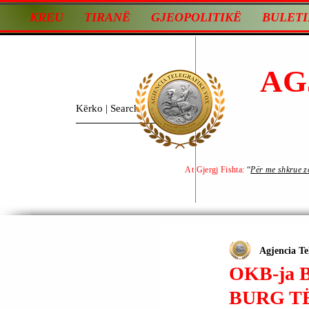
KREU
TIRANË
GJEOPOLITIKË
BULETI
AG
At Gjergj Fishta:
“
Për me shkrue zot
Agjencia Te
OKB-ja 
BURG T