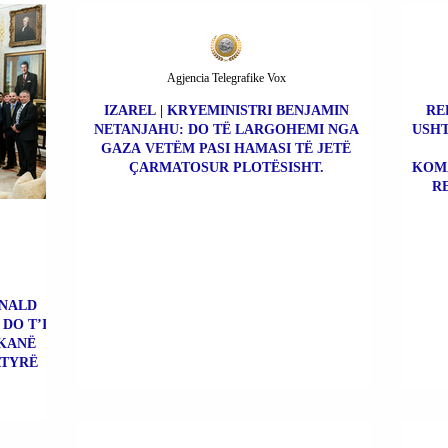
Agjencia Telegrafike Vox
IZAREL | KRYEMINISTRI BENJAMIN
RE
NETANJAHU: DO TË LARGOHEMI NGA
USHT
GAZA VETËM PASI HAMASI TË JETË
ÇARMATOSUR PLOTËSISHT.
KOMA
R
ONALD
DO T’I
 KANË
ATYRË