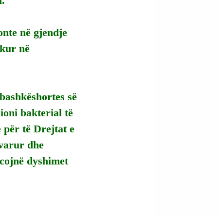
i.
onte në gjendje 
ekur në 
 bashkëshortes së 
ioni bakterial të 
për të Drejtat e 
varur dhe 
orcojnë dyshimet 