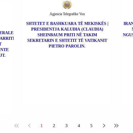
Agjencia Telegrafike Vox
SHTETET E BASHKUARA TË MEKISKËS |
IRAN
PRESIDENTJA KALUDIA (CLAUDIA)
BERALE
SHEINBAUM PRITI NË TAKIM
NGU
 ARRITI
SEKRETARIN E SHTETIT TË VATIKANIT
T
PIETRO PAROLIN.
ONTE
JT.
1
2
3
4
5