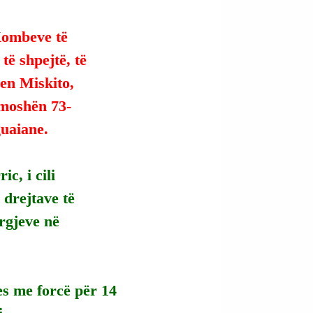
Kombeve të 
ë shpejtë, të 
en Miskito, 
ë moshën 73-
guaiane.
c, i cili 
 drejtave të 
urgjeve në 
es me forcë për 14 