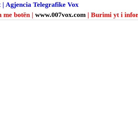
 | Agjencia Telegrafike Vox
 me botën | 
www.007vox.com
| Burimi yt i inf