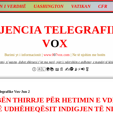
N I VERDHË
UASHINGTON
VATIKAN
CFR
JENCIA TELEGRAFI
V
O
X
Burimi yt i informacionit |
www.0
0
7vox.com
| Ne të njohim me botën
ni, n’gazeta, duhet shkruesi t’jet ma parë, njeri i ndershëm e atdhetar, e mandej të këtë d
🕕 🇦🇱🌍📚 📖📄 ✍🕵️📡⚡️📢 🎖
legrafike Vox
Jun 2
BËN THIRRJE PËR HETIMIN E V
Ë UDHËHEQËSIT INDIGJEN TË 