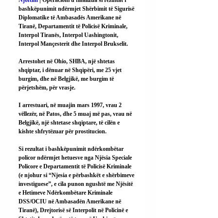
Njoftim
 | Operacioni u finalizua si rezultat i 
bashkëpunimit ndërmjet Shërbimit të Sigurisë 
Diplomatike të Ambasadës Amerikane në 
Tiranë, Departamentit të Policisë Kriminale, 
Interpol Tiranës, Interpol Uashingtonit, 
Interpol Mançesterit dhe Interpol Brukselit.
Arrestohet në Ohio, SHBA, një shtetas 
shqiptar, i dënuar në Shqipëri, me 25 vjet 
burgim, dhe në Belgjikë, me burgim të 
përjetshëm, për vrasje.
I arrestuari, në muajin mars 1997, vrau 2 
vëllezër, në Patos, dhe 5 muaj më pas, vrau në 
Belgjikë, një shtetase shqiptare, të cilën e 
kishte shfrytëzuar për prostitucion.
Si rezultat i bashkëpunimit ndërkombëtar 
policor ndërmjet hetuesve nga Njësia Speciale 
Policore e Departamentit të Policisë Kriminale 
(e njohur si “Njesia e përbashkët e shërbimeve 
investiguese”, e cila punon ngushtë me Njësitë 
e Hetimeve Ndërkombëtare Kriminale 
DSS/OCIU në Ambasadën Amerikane në 
Tiranë), Drejtorisë së Interpolit në Policinë e 