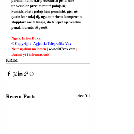
parimin kombëtar procedurial penal dhe 
universal të prezumimit të pafajsisë, 
konsiderohet i pafajshëm penalisht, gjer në 
çastin kur ndaj tij, nga autoritetet kompetente 
shqiptare ose të huaja, do të jepet një vendim 
penal, i formës së prerë.
Nga z. Erton Duka.
© Copyright | Agjencia Telegrafike Vox
Ne të njohim me botën | 
www.007vox.com
| 
Burimi yt i informacionit
KRIM
Recent Posts
See All