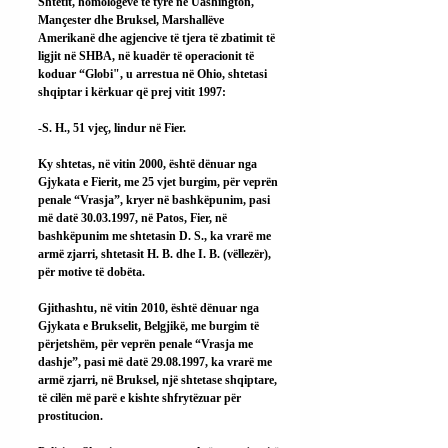
Shtetit, homologëve të tyre në Uashington, 
Mançester dhe Bruksel, Marshallëve 
Amerikanë dhe agjencive të tjera të zbatimit të 
ligjit në SHBA, në kuadër të operacionit të 
koduar “Globi", u arrestua në Ohio, shtetasi 
shqiptar i kërkuar që prej vitit 1997:
-S. H., 51 vjeç, lindur në Fier.
Ky shtetas, në vitin 2000, është dënuar nga 
Gjykata e Fierit, me 25 vjet burgim, për veprën 
penale “Vrasja”, kryer në bashkëpunim, pasi 
më datë 30.03.1997, në Patos, Fier, në 
bashkëpunim me shtetasin D. S., ka vrarë me 
armë zjarri, shtetasit H. B. dhe I. B. (vëllezër), 
për motive të dobëta.
Gjithashtu, në vitin 2010, është dënuar nga 
Gjykata e Brukselit, Belgjikë, me burgim të 
përjetshëm, për veprën penale “Vrasja me 
dashje”, pasi më datë 29.08.1997, ka vrarë me 
armë zjarri, në Bruksel, një shtetase shqiptare, 
të cilën më parë e kishte shfrytëzuar për 
prostitucion.