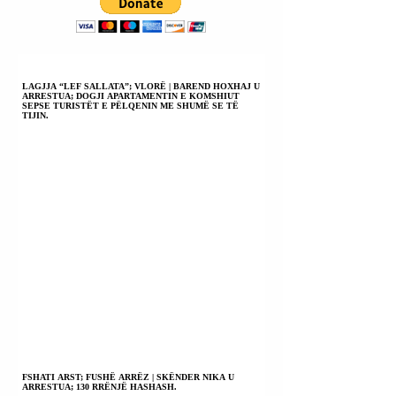
SHOQËRUA PËR
INTERVISTIM
POLICOR.
LAGJJA “LEF SALLATA”; VLORË | BAREND HOXHAJ U
ARRESTUA; DOGJI APARTAMENTIN E KOMSHIUT
SEPSE TURISTËT E PËLQENIN ME SHUMË SE TË
TIJIN.
FSHATI ARST; FUSHË ARRËZ | SKËNDER NIKA U
ARRESTUA; 130 RRËNJË HASHASH.