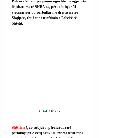
Policia e Shtetit po punon ngushtë me agjencitë 
ligjzbatuese të SHBA-së, për ta kthyer 51-
vjeçarin për t'u përballur me drejtësinë në 
Shqipëri, thuhet në njoftimin e Policisë së 
Shtetit.
Z. Sokol Hoxha
Shënim: 
Çdo subjekt i përmendur në 
përmbajtjen e këtij artikulli, mbështetur mbi 