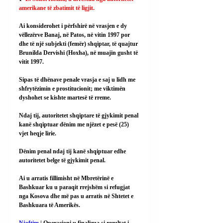
amerikane të zbatimit të ligjit.
Ai
 konsiderohet i përfshirë në vrasjen e dy 
vëllezërve Banaj, në Patos, në vitin 1997 por 
dhe të një subjekti (femër) shqiptar, të quajtur 
Brunilda Dervishi (Hoxha), në muajin gusht të 
vitit 1997.
Sipas të dhënave penale vrasja e saj u lidh me 
shfrytëzimin e prostitucionit; me viktimën 
dyshohet se kishte martesë të rreme.
Ndaj tij, autoritetet shqiptare të gjykimit penal 
kanë shqiptuar dënim me njëzet e pesë (25) 
vjet heqje lirie.
Dënim penal ndaj tij kanë shqiptuar edhe 
autoritetet belge të gjykimit penal.
Ai
 u arratis fillimisht në Mbretërinë e 
Bashkuar ku u paraqit rrejshëm si refugjat 
nga Kosova dhe më pas u arratis në Shtetet e 
Bashkuara të Amerikës.