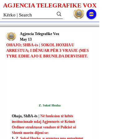
AGJENCIA TELEGRAFIKE V
O
X
Agjencia Telegrafike Vox
May 13
OHAJO; SHBA-ës | SOKOL HOXHA U
ARRESTUA; I DËNUAR PËR 3 VRASJE (MES
TYRE EDHE AJO E BRUNILDA DERVISHIT.
Z. Sokol Hoxha
Ohajo, ShBA-ës | 
Në funksion të luftës 
institucionale ndaj Agjenturës së Krimit 
Ordiner strukturat vendore të Policisë së 
Shtetit morën dijeni se:
1- 
Z. Sokol Hoxha, u arrestua nga autoritetet 