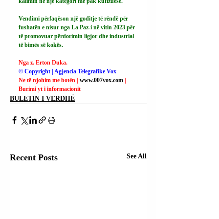
kalimin në një kategori më pak kufizuese.
Vendimi përfaqëson një goditje të rëndë për 
fushatën e nisur nga La Paz-i në vitin 2023 për 
të promovuar përdorimin ligjor dhe industrial 
të bimës së kokës.
Nga z. Erton Duka.
© Copyright | Agjencia Telegrafike Vox
Ne të njohim me botën | 
www.007vox.com
| 
Burimi yt i informacionit
BULETIN I VERDHË
Recent Posts
See All