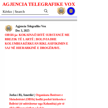
AGJENCIA TELEGRAFIKE V
O
X
Agjencia Telegrafike Vox
Dec 3, 2025
OBSH-ja: KOKAINA ËSHTË SUBSTANCË ME
RREZIK TË LARTË | BOLIVIA DHE
KOLUMBIA KËRKUAN RIKLASIFIKIMIN E
SAJ NË HIERARKINË E DROGËRAVE.
Jorku i Ri, Amerikë |
 Organizata Botërore e 
Shëndetësisë (OBSh) hodhi poshtë kërkesën e 
Bolivisë (të mbështetur nga Kolumbia) për të 
riklasifikuar gjethen e kokës.