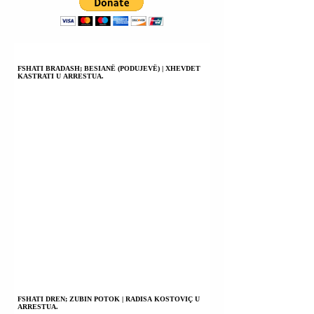
THEMELORE;
BUXHETET KANË
MBETUR NË VEND;
2% E PBB-së ËSHTË
PAK PËR
FSHATI BRADASH; BESIANË (PODUJEVË) | XHEVDET
KASTRATI U ARRESTUA.
TRAJTIME.
FSHATI DREN; ZUBIN POTOK | RADISA KOSTOVIÇ U
ARRESTUA.