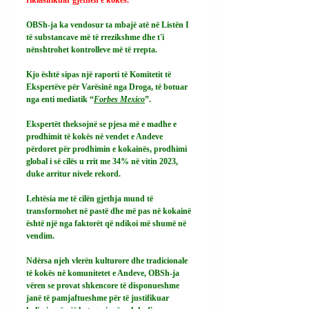
OBSh-ja ka vendosur ta mbajë atë në Listën I 
të substancave më të rrezikshme dhe t'i 
nënshtrohet kontrolleve më të rrepta.
Kjo është sipas një raporti të Komitetit të 
Ekspertëve për Varësinë nga Droga, të botuar 
nga enti mediatik “
Forbes Mexico
”.
Ekspertët theksojnë se pjesa më e madhe e 
prodhimit të kokës në vendet e Andeve 
përdoret për prodhimin e kokainës, prodhimi 
global i së cilës u rrit me 34% në vitin 2023, 
duke arritur nivele rekord.
Lehtësia me të cilën gjethja mund të 
transformohet në pastë dhe më pas në kokainë 
është një nga faktorët që ndikoi më shumë në 
vendim.
Ndërsa njeh vlerën kulturore dhe tradicionale 
të kokës në komunitetet e Andeve, OBSh-ja 
vëren se provat shkencore të disponueshme 
janë të pamjaftueshme për të justifikuar 