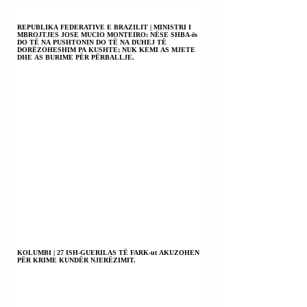
SË TIJ.
REPUBLIKA FEDERATIVE E BRAZILIT | MINISTRI I
MBROJTJES JOSE MUCIO MONTEIRO: NËSE SHBA-ës
DO TË NA PUSHTONIN DO TË NA DUHEJ TË
DORËZOHESHIM PA KUSHTE; NUK KEMI AS MJETE
DHE AS BURIME PËR PËRBALLJE.
KOLUMBI | 27 ISH-GUERILAS TË FARK-ut AKUZOHEN
PËR KRIME KUNDËR NJERËZIMIT.