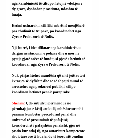
nga karabinierët të cilët po hetojnë vdekjen e 
dy grave, dyshohen prostituta, ndoshta të 
huaja.
Hetimi ushtarak, i cili filloi mbrëmë menjëherë 
pas zbulimit të trupave, po koordinohet nga 
Zyra e Prokurorit të Nolës.
Një burrë, i identifikuar nga karabinierët, u 
dërgua në stacionin e policisë dhe u mor në 
pyetje gjatë orëve të fundit, si pjesë e hetimit të 
koordinuar nga Zyra e Prokurorit të Nolës.
Nuk përjashtohet mundësia që ai të jetë autori 
i vrasjes së dyfishtë dhe se së shpejti mund të 
arrestohet nga prokurori publik, i cili po 
koordinon hetimet penale paraprake.
Shënim: 
Çdo subjekt i përmendur në 
përmbajtjen e këtij artikulli, mbështetur mbi 
parimin kombëtar procedurial penal dhe 
universal të prezumimit të pafajsisë, 
konsiderohet i pafajshëm penalisht, gjer në 
çastin kur ndaj tij, nga autoritetet kompetente 
shqiptare ose të huaja, do të jepet një vendim 