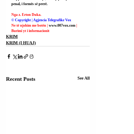
penal, i formës së prerë.
Nga z. Erton Duka.
© Copyright | Agjencia Telegrafike Vox
Ne të njohim me botën | 
www.007vox.com
| 
Burimi yt i informacionit
KRIM
KRIM (I HUAJ)
Recent Posts
See All