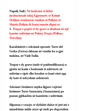
Napoli, Itali | 
Në funksion të luftës 
institucionale ndaj Agjenturës së Krimit 
Ordiner strukturat vendore të Policisë së 
Shtetit (Polizia di Stato) morën dijeni se:
1- 
Trupat e pajetë të dy grave u zbuluan në një 
kantier ndërtimi në Polena Troçia (Pollena 
Trocchia).
Karabinierët e seksionit operativ Torre del 
Greko (Greco) shkuan në vendin ku u gjet 
makina, në Viale Italia.
Trupat e dy grave (ende të paidentifikuara) u 
gjetën në katin e bodrumit të ndërtesës në 
ndërtim e sipër dhe besohet se kanë rënë nga 
dy kate të ndryshme ashensori.
Seksioni i hetimeve mjeko-ligjore i njësisë 
hetimore Torre Anunciata (Annunziata) po 
punon gjithashtu në kantierin e ndërtimit.
Hipoteza e vrasjes së dyfishtë duket të jetë më e 
mundshme midis atyre që ende po shqyrtohen 