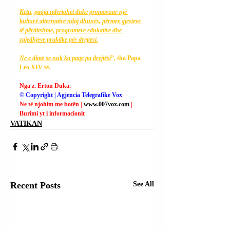
Këtu, paqja ndërtohet duke promovuar një 
kulturë alternative ndaj dhunës, përmes gjesteve 
të përditshme, programeve edukative dhe 
zgjedhjeve praktike për drejtësi.
Ne
 e dimë se nuk ka paqe pa drejtësi
”, tha Papa 
Leo XIV-të.
Nga z. Erton Duka.
© Copyright | Agjencia Telegrafike Vox
Ne të njohim me botën | 
www.007vox.com
| 
Burimi yt i informacionit
VATIKAN
Recent Posts
See All