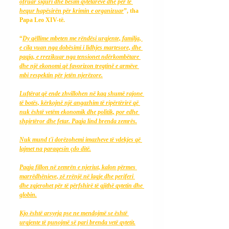
ofruar siguri dhe besim qytetarëve dhe për të 
hequr hapësirën për krimin e organizuar
”, tha 
Papa Leo XIV-të.
“
Dy qëllime mbeten me rëndësi urgjente, familja, 
e cila vuan nga dobësimi i lidhjes martesore, dhe 
paqja, e rrezikuar nga tensionet ndërkombëtare 
dhe një ekonomi që favorizon tregtinë e armëve 
mbi respektin për jetën njerëzore.
Luftërat që ende zhvillohen në kaq shumë rajone 
të botës, kërkojnë një angazhim të ripërtërirë që 
nuk është vetëm ekonomik dhe politik, por edhe 
shpirtëror dhe fetar. Paqja lind brenda zemrës.
Nuk mund t'i dorëzohemi imazheve të vdekjes që 
lajmet na paraqesin çdo ditë.
Paqja fillon në zemrën e njeriut, kalon përmes 
marrëdhënieve, zë rrënjë në lagje dhe periferi 
dhe zgjerohet për të përfshirë të gjithë qytetin dhe 
globin.
Kjo është arsyeja pse ne mendojmë se është 
urgjente të punojmë së pari brenda vetë qytetit.