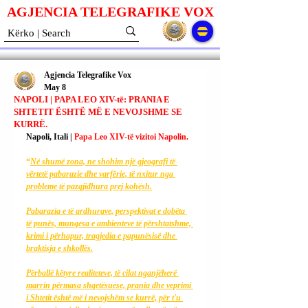
AGJENCIA TELEGRAFIKE V
O
X
Agjencia Telegrafike Vox
May 8
NAPOLI | PAPA LEO XIV-të: PRANIA E
SHTETIT ËSHTË MË E NEVOJSHME SE
KURRË.
Napoli, Itali | 
Papa Leo XIV-të vizitoi Napolin.
“
Në shumë zona, ne shohim një gjeografi të 
vërtetë pabarazie dhe varfërie, të nxitur nga 
probleme të pazgjidhura prej kohësh.
Pabarazia e të ardhurave, perspektivat e dobëta 
të punës, mungesa e ambienteve të përshtatshme, 
krimi i përhapur, tragjedia e papunësisë dhe 
braktisja e shkollës.
Përballë këtyre realiteteve, të cilat nganjëherë 
marrin përmasa shqetësuese, prania dhe veprimi 
i Shtetit është më i nevojshëm se kurrë, për t'u 