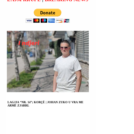
SERA MALLALI
(SARAH
MULLALY)).
LAGJJA “NR. 14”; KORÇË | JOHAN ZUKO U VRA ME
ARMË ZJARRI.