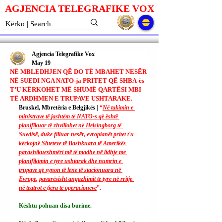
AGJENCIA TELEGRAFIKE V
O
X
Agjencia Telegrafike Vox
May 19
NË MBLEDHJEN QË DO TË MBAHET NESËR
NË SUEDI NGA NATO-ja PRITET QË SHBA-ës
T’U KËRKOHET MË SHUMË QARTËSI MBI
TË ARDHMEN E TRUPAVE USHTARAKE.
Bruskel, Mbretëria e Belgjikës | 
“
Në takimin e 
ministrave të jashtëm të NATO-s që është 
planifikuar të zhvillohet në Helsingborg të 
Suedisë, duke filluar nesër, evropianët pritet t'u 
kërkojnë Shteteve të Bashkuara të Amerikës 
parashikueshmëri më të madhe në lidhje me 
planifikimin e tyre ushtarak dhe numrin e 
trupave që synon të lënë të stacionuara në 
Evropë, pavarësisht angazhimit të tyre në rritje 
në teatrot e tjera të operacioneve
”.
Kështu pohuan disa burime.