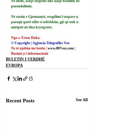
Në thelb, asnjë surprizë dhe asnjë boshllëk në 
parandalimin.
Në rastin e Gjermanisë, zvogëlimi i trupave u 
paraqit qartë edhe si ndëshkim, gjë që nuk u 
mirëprit në disa kryeqytete.
Nga z. Erton Duka.
© Copyright | Agjencia Telegrafike Vox
Ne të njohim me botën | 
www.007vox.com
| 
Burimi yt i informacionit
BULETIN I VERDHË
EVROPA
Recent Posts
See All