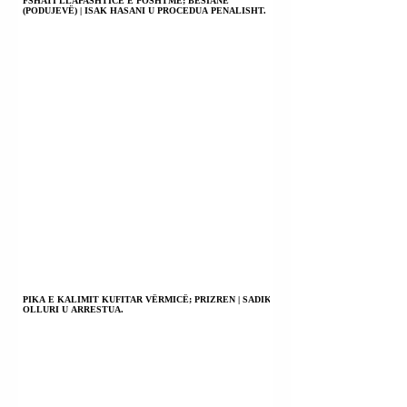
FSHATI LLAPASHTICË E POSHTME; BESIANË
(PODUJEVË) | ISAK HASANI U PROCEDUA PENALISHT.
PIKA E KALIMIT KUFITAR VËRMICË; PRIZREN | SADIK
OLLURI U ARRESTUA.