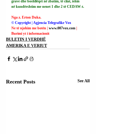
grave dhe boshllëqet në zbatim, të cilat, ishin 
në kundërshtim me nenet 1 dhe 2 të CEDAW-t.
Nga z. Erton Duka.
© Copyright | Agjencia Telegrafike Vox
Ne të njohim me botën | 
www.007vox.com
| 
Burimi yt i informacionit
BULETIN I VERDHË
AMERIKA E VERIUT
Recent Posts
See All