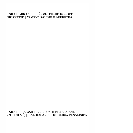
URAGANI MELISA
NË GUANTANAM
QYTETARËT PO
FSHATI MIRADI E EPËRME; FUSHË KOSOVË;
PRISHTINË | ARMEND SALIHU U ARRESTUA.
VDESIN PËR BUK
FSHATI LLAPASHTICË E POSHTME; BESIANË
(PODUJEVË) | ISAK HASANI U PROCEDUA PENALISHT.