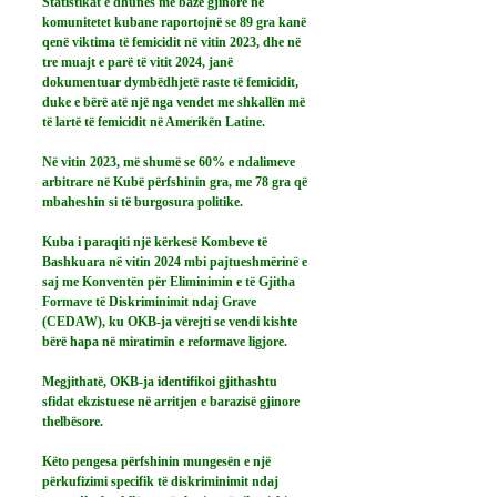
Statistikat e dhunës me bazë gjinore në 
komunitetet kubane raportojnë se 89 gra kanë 
qenë viktima të femicidit në vitin 2023, dhe në 
tre muajt e parë të vitit 2024, janë 
dokumentuar dymbëdhjetë raste të femicidit, 
duke e bërë atë një nga vendet me shkallën më 
të lartë të femicidit në Amerikën Latine.
Në vitin 2023, më shumë se 60% e ndalimeve 
arbitrare në Kubë përfshinin gra, me 78 gra që 
mbaheshin si të burgosura politike.
Kuba i paraqiti një kërkesë Kombeve të 
Bashkuara në vitin 2024 mbi pajtueshmërinë e 
saj me Konventën për Eliminimin e të Gjitha 
Formave të Diskriminimit ndaj Grave 
(CEDAW), ku OKB-ja vërejti se vendi kishte 
bërë hapa në miratimin e reformave ligjore.
Megjithatë, OKB-ja identifikoi gjithashtu 
sfidat ekzistuese në arritjen e barazisë gjinore 
thelbësore.
Këto pengesa përfshinin mungesën e një 
përkufizimi specifik të diskriminimit ndaj 