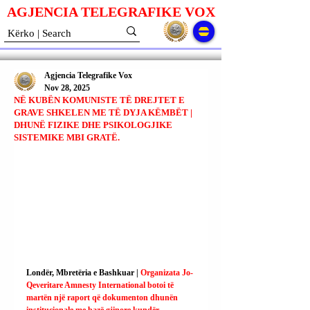
AGJENCIA TELEGRAFIKE V
O
X
Agjencia Telegrafike Vox
Nov 28, 2025
NË KUBËN KOMUNISTE TË DREJTET E
GRAVE SHKELEN ME TË DYJA KËMBËT |
DHUNË FIZIKE DHE PSIKOLOGJIKE
SISTEMIKE MBI GRATË.
Londër, Mbretëria e Bashkuar | 
Organizata Jo-
Qeveritare Amnesty International botoi të 
martën një raport që dokumenton dhunën 
institucionale me bazë gjinore kundër 