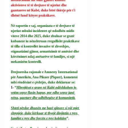
aktivisteve të të drejtave të njeriut dhe 
gazetareve në Kubë, duke bërë thirrje për t'i 
dhënë fund këtyre praktikave.
Në raportin e saj, organizata e të drejtave të 
njeriut mbuloi incidentet që ndodhën midis 
viteve 2014 dhe 2025, duke zbuluar se gratë 
kubaneze iu nënshtruan rregullisht praktikave 
të tilla si kontrollet invazive të zhveshjes, 
stigmatizimi gjinor, armatëzimit të amësisë dhe 
kërcënimet ndaj anëtarëve të familjes, si një 
mekanizëm kontrolli.
Drejtoresha rajonale e Amnesty International 
për Amerikën, Ana Pikuer (Piquer), komentoi 
mbi rëndësinë e çështjes, duke deklaruar se:
1- 
“
Mbrojtëset e grave në Kubë ndëshkohen jo 
vetëm sepse flasin hapur, por edhe sepse janë 
nëna, gazetare dhe udhëheqëse të komunitetit.
Shteti përdor dhunën me bazë gjinore si një mjet 
shtypjeje, duke kërkuar të thyejë dinjitetin e tyre, 
familjet e tyre dhe forcën e tyre kolektive
”.