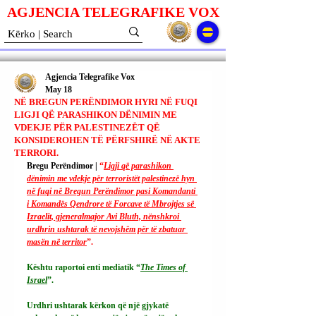
AGJENCIA TELEGRAFIKE V
O
X
Agjencia Telegrafike Vox
May 18
NË BREGUN PERËNDIMOR HYRI NË FUQI
LIGJI QË PARASHIKON DËNIMIN ME
VDEKJE PËR PALESTINEZËT QË
KONSIDEROHEN TË PËRFSHIRË NË AKTE
TERRORI.
Bregu Perëndimor | 
“
Ligji që parashikon 
dënimin me vdekje për terroristët palestinezë hyn 
në fuqi në Bregun Perëndimor pasi Komandanti 
i Komandës Qendrore të Forcave të Mbrojtjes së 
Izraelit, gjeneralmajor Avi Bluth, nënshkroi 
urdhrin ushtarak të nevojshëm për të zbatuar 
masën në territor
”.
Kështu raportoi enti mediatik “
The Times of 
Israel
”.
Urdhri ushtarak kërkon që një gjykatë 