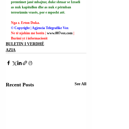
premtimet janë mbajtur, duke shtuar se Izraeli 
as nuk kapitullon dhe as nuk e përmban 
terrorizmin vrasës, por e mposht atë.
Nga z. Erton Duka.
© Copyright | Agjencia Telegrafike Vox
Ne të njohim me botën | 
www.007vox.com
| 
Burimi yt i informacionit
BULETIN I VERDHË
AZIA
Recent Posts
See All