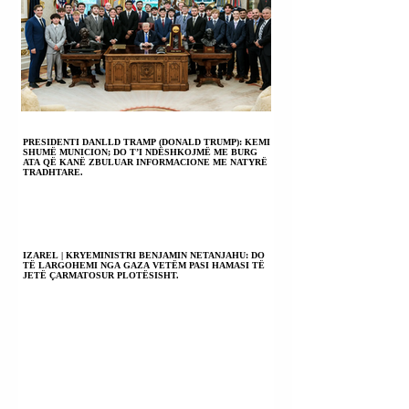
PRESIDENTI DANLLD TRAMP (DONALD TRUMP): KEMI
SHUMË MUNICION; DO T’I NDËSHKOJMË ME BURG
ATA QË KANË ZBULUAR INFORMACIONE ME NATYRË
TRADHTARE.
IZAREL | KRYEMINISTRI BENJAMIN NETANJAHU: DO
TË LARGOHEMI NGA GAZA VETËM PASI HAMASI TË
JETË ÇARMATOSUR PLOTËSISHT.