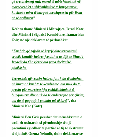
që vret hebrenj nuk mund të mbështetet më në 
marrëveshjet e shkëmbimit të të burgosurve, 
kushtet e mira të burgut ose shpresën për lirim 
në të ardhmen
”.
Kështu thanë Ministri i Mbrojtjes, Izrael Katz, 
dhe Ministri i Sigurisë Kombëtare, Itamar Ben 
Gvir, në një deklaratë të përbashkët.
“
Kushdo që zgjedh të kryejë akte terrorizmi 
vrasës kundër hebrenjve duhet ta dijë se Shteti i 
Izraelit do t'i nxjerrë ata para drejtësisë 
plotësisht.
Terroristët që vrasin hebrenj nuk do të mbahen 
në burg në kushte të këndshme, ata nuk do të 
presin për marrëveshjet e shkëmbimit të të 
burgosurve dhe nuk do të ëndërrojnë për çlirim; 
ata do të paguajnë çmimin më të lartë
”, tha 
Ministri Kac (Katz).
Ministri Ben Gvir përshëndeti nënshkrimin e 
urdhrit ushtarak si përmbushje të një 
premtimi zgjedhor të partisë së tij të ekstremit 
të djathtë, Otzma Yehudit, duke deklaruar se 