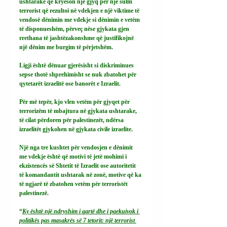
ushtarake që kryeson një gjyq për një sulm 
terrorist që rezultoi në vdekjen e një viktime të 
vendosë dënimin me vdekje si dënimin e vetëm 
të disponueshëm, përveç nëse gjykata gjen 
rrethana të jashtëzakonshme që justifikojnë 
një dënim me burgim të përjetshëm.
Ligji është dënuar gjerësisht si diskriminues 
sepse thotë shprehimisht se nuk zbatohet për 
qytetarët izraelitë ose banorët e Izraelit.
Për më tepër, kjo vlen vetëm për gjyqet për 
terrorizëm të mbajtura në gjykata ushtarake, 
të cilat përdoren për palestinezët, ndërsa 
izraelitët gjykohen në gjykata civile izraelite.
Një nga tre kushtet për vendosjen e dënimit 
me vdekje është që motivi të jetë mohimi i 
ekzistencës së Shtetit të Izraelit ose autoritetit 
të komandantit ushtarak në zonë, motive që ka 
të ngjarë të zbatohen vetëm për terroristët 
palestinezë.
“
Ky është një ndryshim i qartë dhe i paekuivok i 
politikës pas masakrës së 7 tetorit: një terrorist 