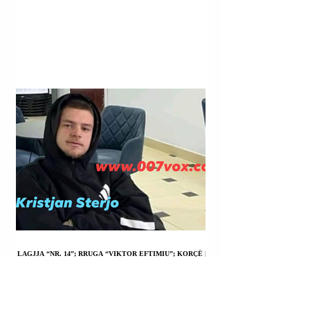
LAGJJA “NR. 14”; RRUGA “VIKTOR EFTIMIU”; KORÇË |
KRISTJAN STERJO U SHPALL NË KËRKIM POLICOR;
VRASJA ME ARMË ZJARRI E JOHAN ZUKOS.