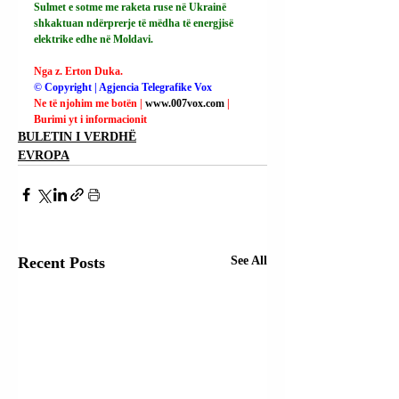
Sulmet e sotme me raketa ruse në Ukrainë 
shkaktuan ndërprerje të mëdha të energjisë 
elektrike edhe në Moldavi.
Nga z. Erton Duka.
© Copyright | Agjencia Telegrafike Vox
Ne të njohim me botën | 
www.007vox.com
| 
Burimi yt i informacionit
BULETIN I VERDHË
EVROPA
Recent Posts
See All