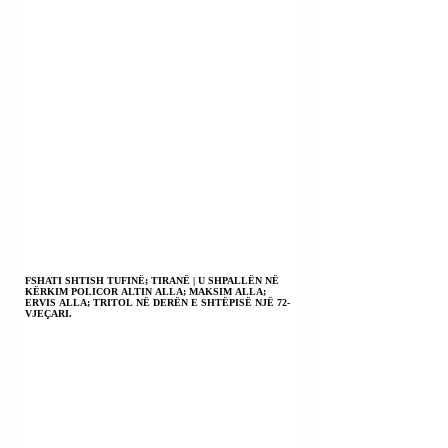
FSHATI SHTISH TUFINË; TIRANË | U SHPALLËN NË
KËRKIM POLICOR ALTIN ALLA; MAKSIM ALLA;
ERVIS ALLA; TRITOL NË DERËN E SHTËPISË NJË 72-
VJEÇARI.