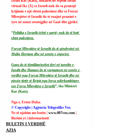
Israel Kac (Katz), deklaroi në rrjetin social 
virtual Iks (X) se Izraeli nuk do ta pranojë 
krijimin e një shteti palestinez dhe se Forcat 
Mbrojtëse të Izraelit do të ruajnë praninë e 
tyre në zonat strategjike në Gazë dhe gjetkë.
“
Politika e Izraelit është e qartë; nuk do të ketë 
shtet palestinez.
Forcat Mbrojtëse të Izraelit do të qëndrojnë në 
Malin Hermon dhe në zonën e sigurisë.
Gaza do të demilitarizohet deri në tunelin e 
fundit dhe Hamasi do të çarmatoset në zonën e 
verdhë nga Forcat Mbrojtëse të Izraelit dhe në 
pjesën tjetër të Rripit nga forca ndërkombëtare 
ose Forca Mbrojtëse e Izraelit
”, tha Ministri 
Kac (Katz).
Nga z. Erton Duka.
© Copyright | Agjencia Telegrafike Vox
Ne të njohim me botën | 
www.007vox.com
| 
Burimi yt i informacionit
BULETIN I VERDHË
AZIA