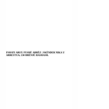
FSHATI ARST; FUSHË ARRËZ | SKËNDER NIKA U
ARRESTUA; 130 RRËNJË HASHASH.