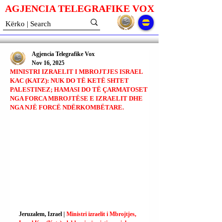
AGJENCIA TELEGRAFIKE V
O
X
Agjencia Telegrafike Vox
Nov 16, 2025
MINISTRI IZRAELIT I MBROJTJES ISRAEL
KAC (KATZ): NUK DO TË KETË SHTET
PALESTINEZ; HAMASI DO TË ÇARMATOSET
NGA FORCA MBROJTËSE E IZRAELIT DHE
NGA NJË FORCË NDËRKOMBËTARE.
Jeruzalem, Izrael | 
Ministri izraelit i Mbrojtjes, 