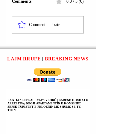
Comments
0.0 / 5 (0)
MINISTRI
MINISTRI I
IZRAELIT I
Comment and rate...
MBROJTJES ISR
MBROJTJES
KAC (KATZ):
ISRAEL KAC
IZRAELI DO TË
(KATZ): HAMASI
HEQË GJENDJEN
DO TA PAGUAJË
JASHTËZAKONS
SHTRENJTË
PËR HERË TË PA
LAJM RRUFE
|
BREAKING NEWS
SULMIN
QË NGA 7 TETORI 
USHTARAK DHE
DY VJET QË NGA
MOSVEPRIMIN
SULMI TERRORIS
NDAJ PENGJEVE.
HAMASIT.
LAGJJA “LEF SALLATA”; VLORË | BAREND HOXHAJ U
ARRESTUA; DOGJI APARTAMENTIN E KOMSHIUT
SEPSE TURISTËT E PËLQENIN ME SHUMË SE TË
TIJIN.