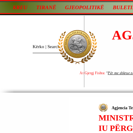
KREU
TIRANË
GJEOPOLITIKË
BULETI
AG
At Gjergj Fishta:
“
Për me shkrue zot
Agjencia Te
MINIST
IU PËRG