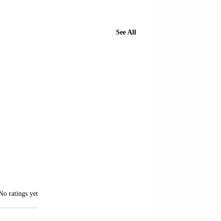
See All
of 5 stars.
No ratings yet