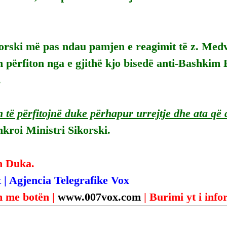
korski më pas ndau pamjen e reagimit të z. Medv
 përfiton nga e gjithë kjo bisedë anti-Bashkim
.
 të përfitojnë duke përhapur urrejtje dhe ata që 
hkroi Ministri Sikorski.
n Duka.
 | Agjencia Telegrafike Vox
 me botën | 
www.007vox.com
| Burimi yt i inf