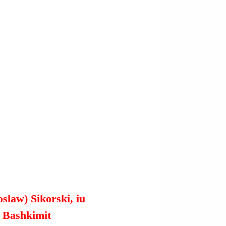
slaw) Sikorski, iu 
j Bashkimit 