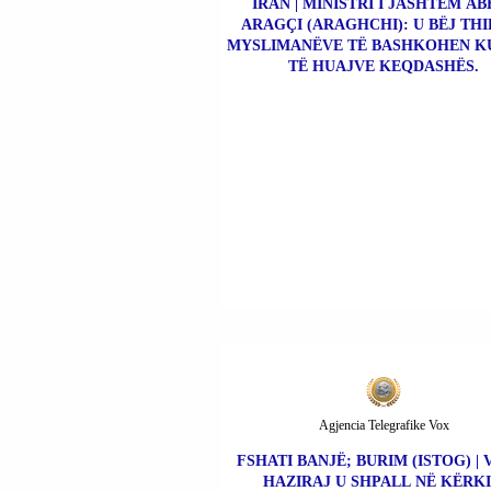
IRAN | MINISTRI I JASHTËM AB
ARAGÇI (ARAGHCHI): U BËJ THI
MYSLIMANËVE TË BASHKOHEN K
TË HUAJVE KEQDASHËS.
Agjencia Telegrafike Vox
FSHATI BANJË; BURIM (ISTOG) | 
HAZIRAJ U SHPALL NË KËRK