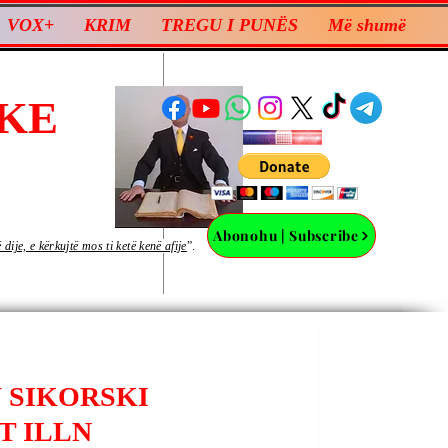
VOX+
KRIM
TREGU I PUNËS
Më shumë
KE
Abonohu | Subscribe
ije, e kërkujtë mos ti ketë kenë afije
”.
 SIKORSKI
T ILLN