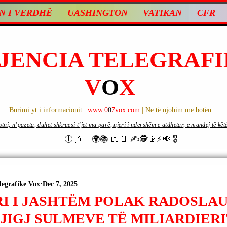
N I VERDHË
UASHINGTON
VATIKAN
CFR
JENCIA TELEGRAFI
V
O
X
Burimi yt i informacionit |
www.0
0
7vox.com
| Ne të njohim me botën
ni, n’gazeta, duhet shkruesi t’jet ma parë, njeri i ndershëm e atdhetar, e mandej të këtë d
🕕 🇦🇱🌍📚 📖📄 ✍🕵️📡⚡️📢 🎖
legrafike Vox
Dec 7, 2025
RI I JASHTËM POLAK RADOSLAU
JIGJ SULMEVE TË MILIARDIERI