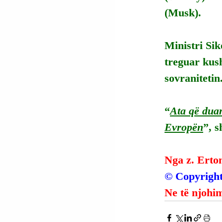
(Musk).
Ministri Si
treguar kush
sovranitetin
“
Ata që duan
Evropën
”, s
Nga z. Erto
© Copyright
Ne të njohim