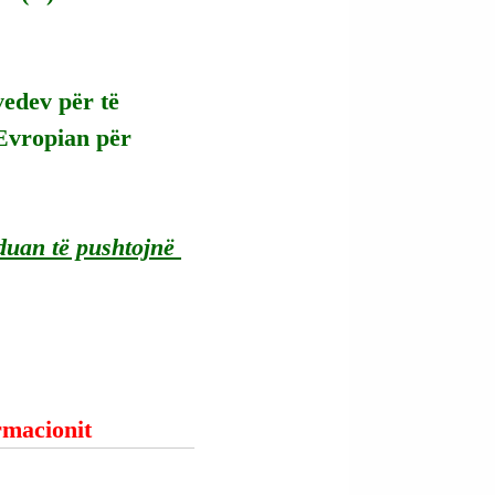
edev për të 
 Evropian për 
duan të pushtojnë 
ormacionit