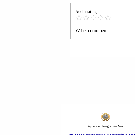
Add a rating
MILIARDIERI ILLN 
Write a comment...
(ELON MUSK): BASH
EVROPIAN DUHET T
SHFUQIZOHET.
Agjencia Telegrafike Vox