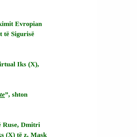
kimit Evropian 
 të Sigurisë 
irtual Iks (X), 
te
”, shton 
ë Ruse, Dmitri 
s (X) të z. Mask 