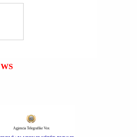
MINISTRI I JASHTËM
POLAK RADOSŁAW
SIKORSKI NË NJË TAKIM
URGJENT TË KËSHILLIT
TË SIGURIMIT TË OKB-së
PARALAJMËROI RUSINË
EWS
TË MOS ANKOHET NËSE
AVIONËT E SAJ
RRËZOHEN NË
HAPËSIRËN AJRORE TË
NATO-s.
Agjencia Telegrafike Vox