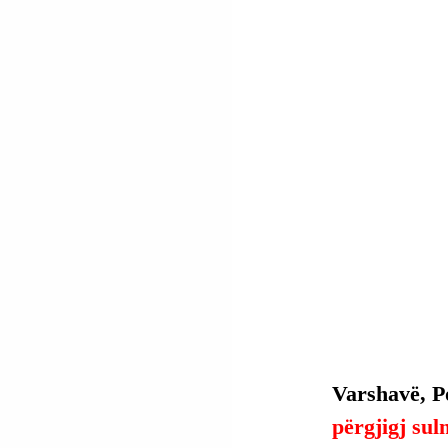
Varshavë, Po
përgjigj sul