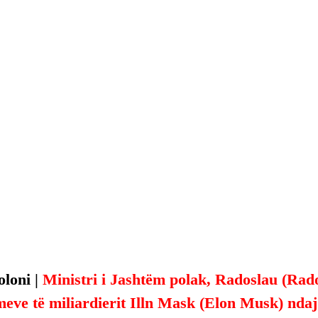
loni | 
Ministri i Jashtëm polak, Radoslau (Rado
meve të miliardierit Illn Mask (Elon Musk) nda