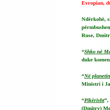
Evropian, d
Ndërkohë, s
përmbushen m
Ruse, Dmitr
“
Shko në M
duke koment
“
Në planetin
Ministri i J
“
Pikërisht
”,
(Dmitry) Med