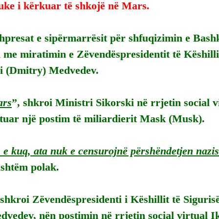
uke i kërkuar të shkojë në Mars.
hpresat e sipërmarrësit për shfuqizimin e Bash
e miratimin e Zëvendëspresidentit të Këshillit
i (Dmitry) Medvedev.
ars
”, shkroi Ministri Sikorski në rrjetin social v
uar një postim të miliardierit Mask (Musk).
 e kuq, ata nuk e censurojnë përshëndetjen nazis
ashtëm polak.
 shkroi Zëvendëspresidenti i Këshillit të Siguris
vedev, nën postimin në rrjetin social virtual Ik