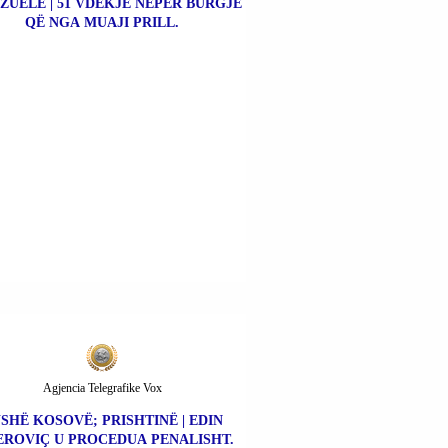
ZUELË | 51 VDEKJE NËPËR BURGJE
QË NGA MUAJI PRILL.
Agjencia Telegrafike Vox
SHË KOSOVË; PRISHTINË | EDIN
ROVIÇ U PROCEDUA PENALISHT.