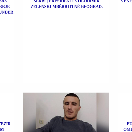
BAS
SERBI | PRESIDENTI VOLODIMIR
VENE
RRJE
ZELENSKI MBËRRITI NË BEOGRAD.
UNDËR
VEZIR
FU
IM
OME