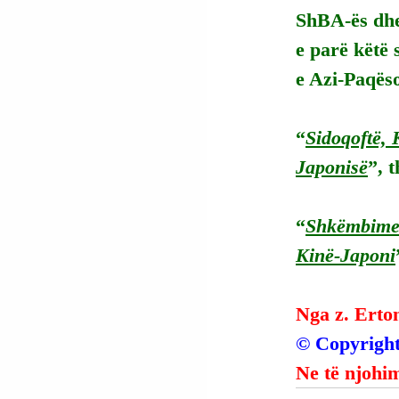
ShBA-ës dhe
e parë këtë 
e Azi-Paqëso
“
Sidoqoftë, K
Japonisë
”, 
“
Shkëmbimet 
Kinë-Japoni
Nga z. Erto
© Copyright
Ne të njohim