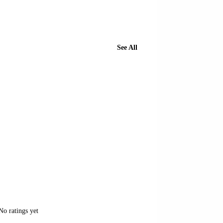
See All
of 5 stars.
No ratings yet