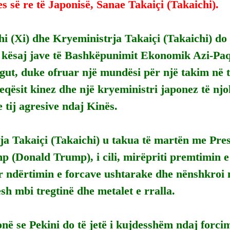
s së re të Japonisë, Sanae Takaiçi (Takaichi).
hi (Xi) dhe Kryeministrja Takaiçi (Takaichi) do 
e kësaj jave të Bashkëpunimit Ekonomik Azi-Pa
ut, duke ofruar një mundësi për një takim në t
qësit kinez dhe një kryeministri japonez të njo
 tij agresive ndaj Kinës.
ja Takaiçi (Takaichi) u takua të martën me Pre
 (Donald Trump), i cili, mirëpriti premtimin e 
r ndërtimin e forcave ushtarake dhe nënshkroi n
h mbi tregtinë dhe metalet e rralla.
onë se Pekini do të jetë i kujdesshëm ndaj forcimi