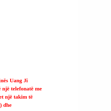
inës Uang Ji 
 një telefonatë me 
t një takim të 
) dhe 