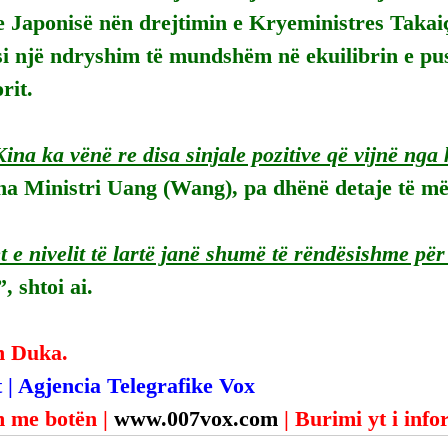
 Japonisë nën drejtimin e Kryeministres Takaiç
si një ndryshim të mundshëm në ekuilibrin e pus
rit.
ina ka vënë re disa sinjale pozitive që vijnë nga ka
tha Ministri Uang (Wang), pa dhënë detaje të m
e nivelit të lartë janë shumë të rëndësishme pë
”, shtoi ai.
n Duka.
 | Agjencia Telegrafike Vox
 me botën | 
www.007vox.com
| Burimi yt i inf