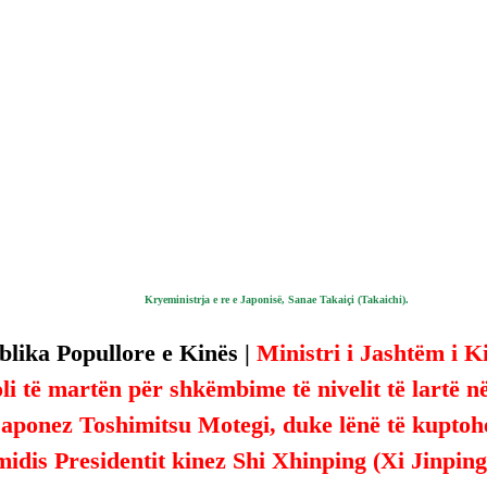
Kryeministrja e re e Japonisë, Sanae Takaiçi (Takaichi).
lika Popullore e Kinës | 
Ministri i Jashtëm i K
li të martën për shkëmbime të nivelit të lartë në
aponez Toshimitsu Motegi, duke lënë të kuptohe
dis Presidentit kinez Shi Xhinping (Xi Jinping