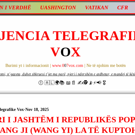
N I VERDHË
UASHINGTON
VATIKAN
CFR
JENCIA TELEGRAFI
V
O
X
Burimi yt i informacionit |
www.0
0
7vox.com
| Ne të njohim me botën
ni, n’gazeta, duhet shkruesi t’jet ma parë, njeri i ndershëm e atdhetar, e mandej të këtë d
🕕 🇦🇱🌍📚 📖📄 ✍🕵️📡⚡️📢 🎖
legrafike Vox
Nov 18, 2025
I I JASHTËM I REPUBLIKËS PO
ANG JI (WANG YI) LA TË KUPTO