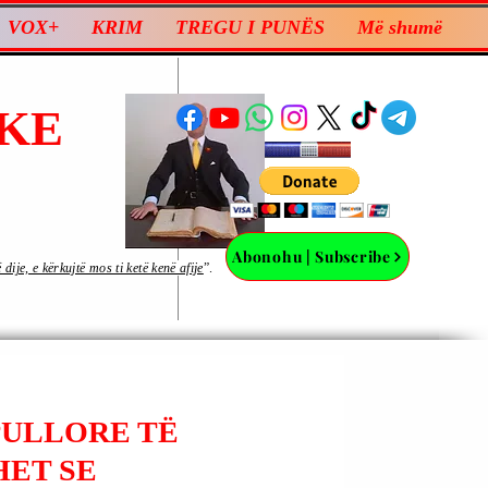
VOX+
KRIM
TREGU I PUNËS
Më shumë
KE
Abonohu | Subscribe
ije, e kërkujtë mos ti ketë kenë afije
”.
PULLORE TË
HET SE