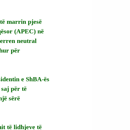
të marrin pjesë 
qësor (APEC) në 
erren neutral 
hur për 
sidentin e ShBA-ës 
saj për të 
jë sërë 
t të lidhjeve të 