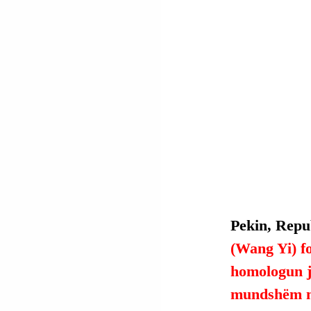
Pekin, Repub
(Wang Yi) fo
homologun j
mundshëm mi