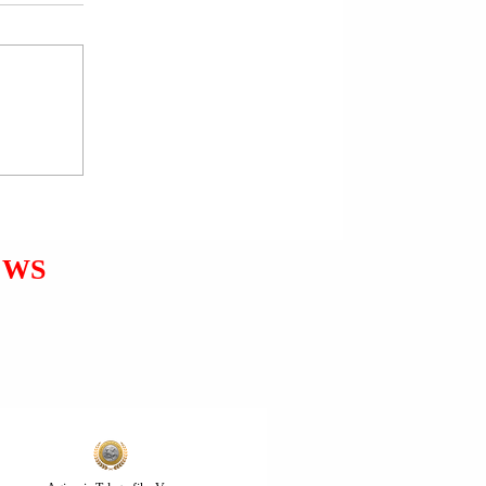
PRESIDENTI RUS
VLADIMIR PUTIN PRITI
NË TAKIM MINISTRIN E
JASHTËM KINEZ UANG JI
(WANG YI).
EWS