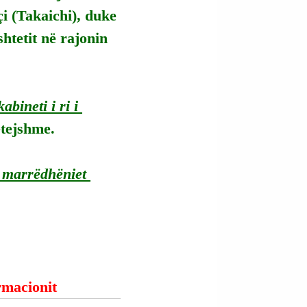
i (Takaichi), duke 
htetit në rajonin 
bineti i ri i 
ëtejshme.
r marrëdhëniet 
ormacionit