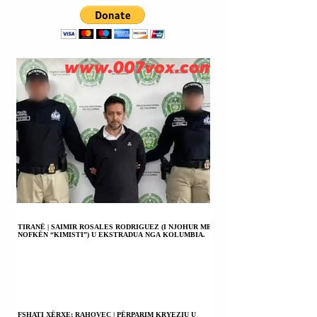
VEPRE PENALE
SIPAS LIGJEVE
KUNDËR
TERRORIZMIT 
NDIHMËN
FINANCIARE TË
MILIARDIERIT
ILLN MASK (ELO
MUSK).
TIRANË | SAIMIR ROSALES RODRIGUEZ (I NJOHUR ME
NOFKËN “KIMISTI”) U EKSTRADUA NGA KOLUMBIA.
FSHATI XËRXE; RAHOVEC | PËRPARIM KRYEZIU U