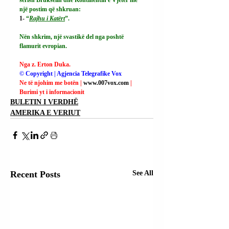
një postim që shkruan:
1- 
“
Rajhu i Katërt
”.
Nën shkrim, një svastikë del nga poshtë 
flamurit evropian.
Nga z. Erton Duka.
© Copyright | Agjencia Telegrafike Vox
Ne të njohim me botën | 
www.007vox.com
| 
Burimi yt i informacionit
BULETIN I VERDHË
AMERIKA E VERIUT
Recent Posts
See All