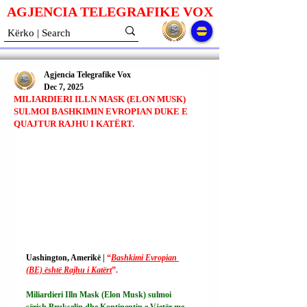
AGJENCIA TELEGRAFIKE V
O
X
Agjencia Telegrafike Vox
Dec 7, 2025
MILIARDIERI ILLN MASK (ELON MUSK)
SULMOI BASHKIMIN EVROPIAN DUKE E
QUAJTUR RAJHU I KATËRT.
Uashington, Amerikë | 
“
Bashkimi Evropian 
(BE) është Rajhu i Katërt
”.
Miliardieri Illn Mask (Elon Musk) sulmoi 
sërish Brukselin dhe Kontinentin e Vjetër me 