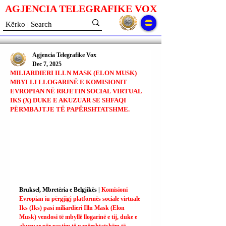
AGJENCIA TELEGRAFIKE V
O
X
Agjencia Telegrafike Vox
Dec 7, 2025
MILIARDIERI ILLN MASK (ELON MUSK)
MBYLLI LLOGARINË E KOMISIONIT
EVROPIAN NË RRJETIN SOCIAL VIRTUAL
IKS (X) DUKE E AKUZUAR SE SHFAQI
PËRMBAJTJE TË PAPËRSHTATSHME.
Bruksel, Mbretëria e Belgjikës | 
Komisioni 
Evropian iu përgjigj platformës sociale virtuale 
Iks (Iks) pasi miliardieri Illn Mask (Elon 
Musk) vendosi të mbyllë llogarinë e tij, duke e 