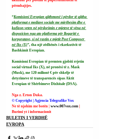
akuzuar për postim të papërshtatshëm të 
përmbajtjes.
“
Komisioni Evropian gjithmonë i përdor të gjitha 
platformat e mediave sociale me mirëbesim dhe e 
kufizon veten në përdorimin e mjeteve të vëna në 
dispozicion nga ato platforma për llogaritë e 
korporatave, si në rastin e mjetit Post Composer 
në Iks (X)
”, tha një zëdhënës i ekzekutivit të 
Bashkimit Evropian.
Komisioni Evropian të premten gjobiti rrjetin 
social virtual Iks (X), në pronësi të z. Mask 
(Musk), me 120 milionë € për shkelje të 
detyrimeve të transparencës sipas Aktit 
Evropian të Shërbimeve Dixhitale (DSA).
Nga z. Erton Duka.
© Copyright | Agjencia Telegrafike Vox
Ne të njohim me botën | 
www.007vox.com
| 
Burimi yt i informacionit
BULETIN I VERDHË
EVROPA