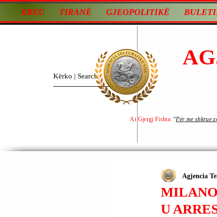
KREU
TIRANË
GJEOPOLITIKË
BULETI
AG
At Gjergj Fishta:
“
Për me shkrue zot
Agjencia Te
MILANO
U ARRE