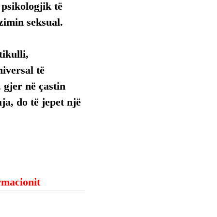
psikologjik të 
zimin seksual.
kulli, 
versal të 
 gjer në çastin 
ja, do të jepet një 
ormacionit