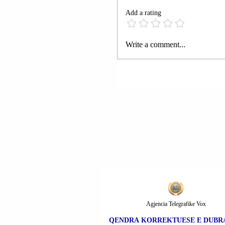
Add a rating
MILANO | ULAS DEM
Write a comment...
ARRESTUA; PËRDOR
SKLLEVËR NGA INDI
PËR TË NDËRTUAR
KONSULLATËN
AMERIKANE NË MIL
Agjencia Telegrafike Vox
QENDRA KORREKTUESE E DUBRA