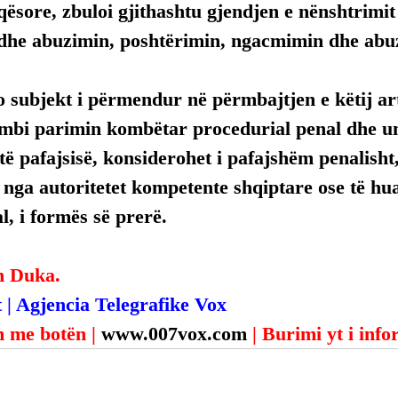
qësore, zbuloi gjithashtu gjendjen e nënshtrimit 
 dhe abuzimin, poshtërimin, ngacmimin dhe abu
 subjekt i përmendur në përmbajtjen e këtij arti
mbi parimin kombëtar procedurial penal dhe uni
ë pafajsisë, konsiderohet i pafajshëm penalisht,
, nga autoritetet kompetente shqiptare ose të hua
, i formës së prerë.
n Duka.
 | Agjencia Telegrafike Vox
 me botën | 
www.007vox.com
| Burimi yt i inf