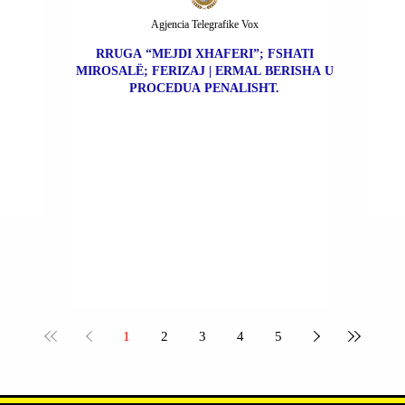
Agjencia Telegrafike Vox
RRUGA “MEJDI XHAFERI”; FSHATI
MIROSALË; FERIZAJ | ERMAL BERISHA U
PROCEDUA PENALISHT.
1
2
3
4
5