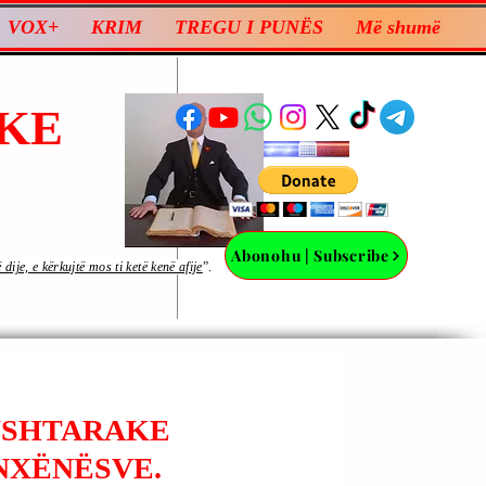
VOX+
KRIM
TREGU I PUNËS
Më shumë
KE
Abonohu | Subscribe
ije, e kërkujtë mos ti ketë kenë afije
”.
 USHTARAKE
NXËNËSVE.