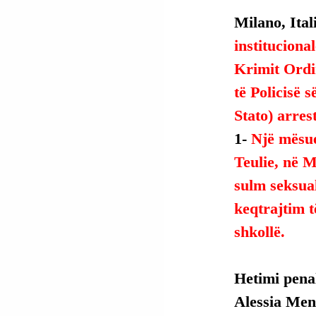
Milano, Itali
instituciona
Krimit Ordi
të Policisë s
Stato) arres
1- 
Një mësue
Teulie, në M
sulm seksual
keqtrajtim t
shkollë.
Hetimi pena
Alessia Mene