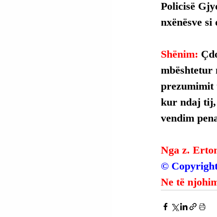
Policisë Gjy
nxënësve si
Shënim: 
Çdo
mbështetur 
prezumimit t
kur ndaj tij
vendim penal
Nga z. Erto
© Copyright
Ne të njohim