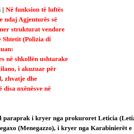
 | 
Në funksion të luftës 
le ndaj Agjenturës së 
ner strukturat vendore 
ë Shtetit (Polizia di 
tuan:
s në shkollën ushtarake 
ilano, i akuzuar për 
, zhvatje dhe 
ë disa nxënësve në 
l paraprak i kryer nga prokuroret Leticia (Leti
gaxo (Menegazzo), i kryer nga Karabinierët e s