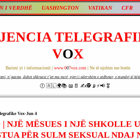
N I VERDHË
UASHINGTON
VATIKAN
CFR
JENCIA TELEGRAFI
V
O
X
Burimi yt i informacionit |
www.0
0
7vox.com
| Ne të njohim me botën
ni, n’gazeta, duhet shkruesi t’jet ma parë, njeri i ndershëm e atdhetar, e mandej të këtë d
🕕 🇦🇱🌍📚 📖📄 ✍🕵️📡⚡️📢 🎖
legrafike Vox
Jun 4
 | NJË MËSUES I NJË SHKOLLE
STUA PËR SULM SEKSUAL NDAJ 