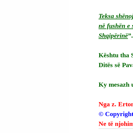
Teksa shënoj
në fushën e 
Shqipërinë
”.
Kështu tha 
Ditës së Pav
Ky mesazh u
Nga z. Erto
© Copyright
Ne të njohim