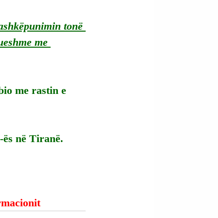
bashkëpunimin tonë 
rueshme me 
io me rastin e 
ës në Tiranë.
ormacionit