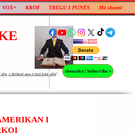
VOX+
KRIM
TREGU I PUNËS
Më shumë
KE
Abonohu | Subscribe
ije, e kërkujtë mos ti ketë kenë afije
”.
AMERIKAN I
RKOI