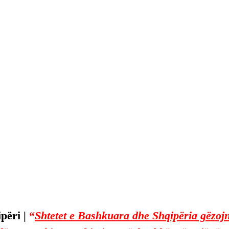
përi | 
“
Shtetet e Bashkuara dhe Shqipëria gëzojnë