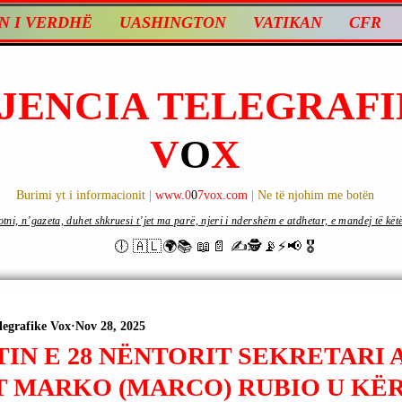
N I VERDHË
UASHINGTON
VATIKAN
CFR
JENCIA TELEGRAFI
V
O
X
Burimi yt i informacionit |
www.0
0
7vox.com
| Ne të njohim me botën
ni, n’gazeta, duhet shkruesi t’jet ma parë, njeri i ndershëm e atdhetar, e mandej të këtë d
🕕 🇦🇱🌍📚 📖📄 ✍🕵️📡⚡️📢 🎖
legrafike Vox
Nov 28, 2025
IN E 28 NËNTORIT SEKRETARI 
T MARKO (MARCO) RUBIO U KË