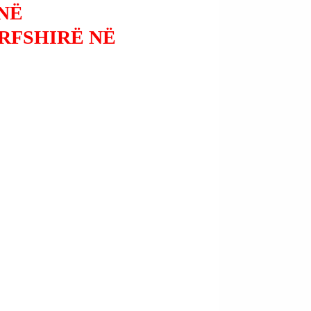
NË
RFSHIRË NË