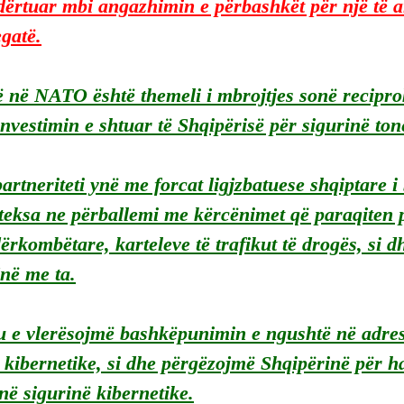
 ndërtuar mbi angazhimin e përbashkët për një të 
egatë.
 në NATO është themeli i mbrojtjes sonë recipro
nvestimin e shtuar të Shqipërisë për sigurinë ton
artneriteti ynë me forcat ligjzbatuese shqiptare i
 teksa ne përballemi me kërcënimet që paraqiten 
ërkombëtare, karteleve të trafikut të drogës, si d
në me ta.
u e vlerësojmë bashkëpunimin e ngushtë në adres
kibernetike, si dhe përgëzojmë Shqipërinë për ha
ë sigurinë kibernetike.