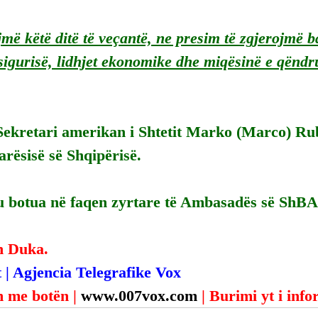
më këtë ditë të veçantë, ne presim të zgjerojmë 
sigurisë, lidhjet ekonomike dhe miqësinë e qënd
Sekretari amerikan i Shtetit Marko (Marco) Rub
arësisë së Shqipërisë.
 botua në faqen zyrtare të Ambasadës së ShBA-
n Duka.
 | Agjencia Telegrafike Vox
 me botën | 
www.007vox.com
| Burimi yt i inf