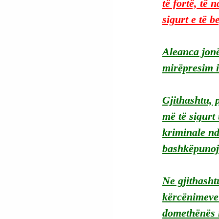
të fortë, të
sigurt e të b
Aleanca jonë
mirëpresim i
Gjithashtu, p
më të sigurt
kriminale nd
bashkëpunoj
Ne gjithasht
kërcënimeve 
domethënës n