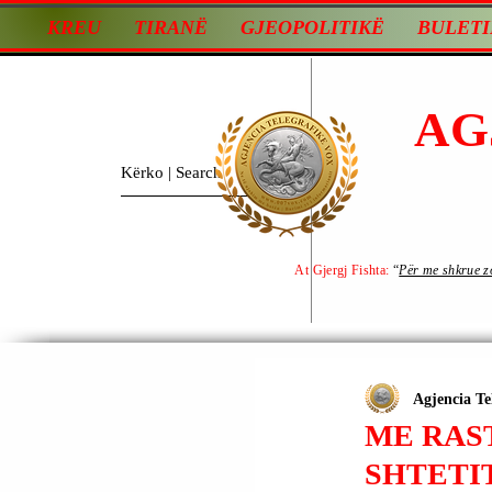
KREU
TIRANË
GJEOPOLITIKË
BULETI
AG
At Gjergj Fishta:
“
Për me shkrue zot
Agjencia Te
ME RAST
SHTETI