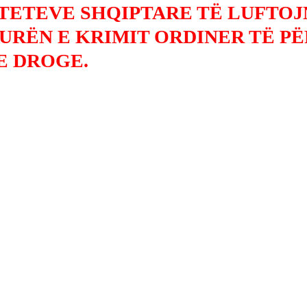
TETEVE SHQIPTARE TË LUFTOJ
URËN E KRIMIT ORDINER TË PË
E DROGE.