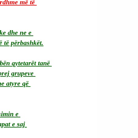
ardhme më të 
ke dhe ne e 
ë të përbashkët.
 bën qytetarët tanë 
prej grupeve 
he atyre që 
imin e 
pat e saj 