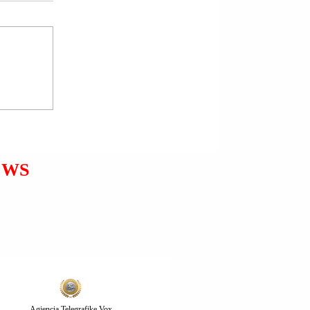
SEKRETARI I SHTETIT I
SHBA-ës MARKO (MARCO)
RUBIO: TAKIMET E
GJENEVËS ISHIN MË
PRODUKTIVET DERI MË
TANI.
EWS
Agjencia Telegrafike Vox