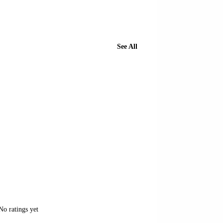
See All
of 5 stars.
No ratings yet