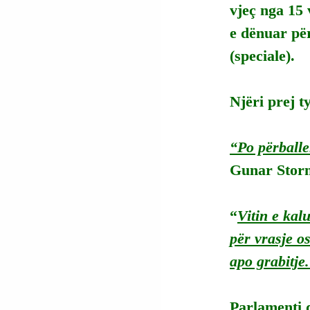
vjeç nga 15 
e dënuar pë
(speciale).
Njëri prej ty
“Po përball
Gunar Stor
“
Vitin e kal
për vrasje o
apo grabitje
Parlamenti do