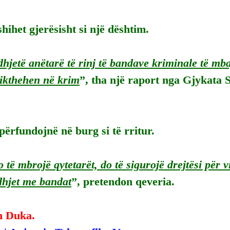
shihet gjerësisht si një dështim.
hjetë anëtarë të rinj të bandave kriminale të mba
rikthehen në krim
”, tha një raport nga Gjykata 
përfundojnë në burg si të rritur.
 të mbrojë qytetarët, do të sigurojë drejtësi për v
dhjet me bandat
”, pretendon qeveria.
n Duka.