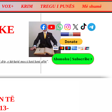
VOX+
KRIM
TREGU I PUNËS
Më shumë
KE
Abonohu | Subscribe
ije, e kërkujtë mos ti ketë kenë afije
”.
N TË
13-