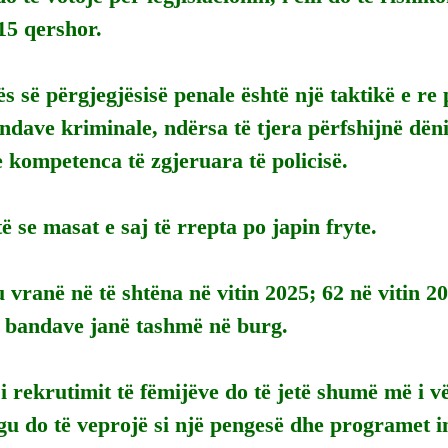
15 qershor.
s së përgjegjësisë penale është një taktikë e re p
dave kriminale, ndërsa të tjera përfshijnë dën
kompetenca të zgjeruara të policisë.
ë se masat e saj të rrepta po japin fryte.
 vranë në të shtëna në vitin 2025; 62 në vitin 2
ë bandave janë tashmë në burg.
i rekrutimit të fëmijëve do të jetë shumë më i v
gu do të veprojë si një pengesë dhe programet in