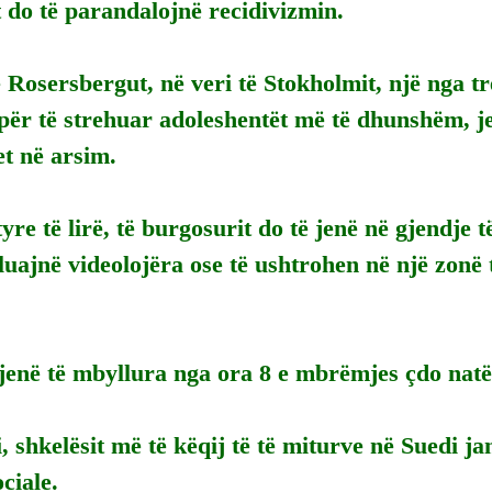
t do të parandalojnë recidivizmin.
Rosersbergut, në veri të Stokholmit, një nga tr
për të strehuar adoleshentët më të dhunshëm, je
t në arsim.
yre të lirë, të burgosurit do të jenë në gjendje t
ë luajnë videolojëra ose të ushtrohen në një zonë
 jenë të mbyllura nga ora 8 e mbrëmjes çdo natë
, shkelësit më të këqij të të miturve në Suedi 
ciale.