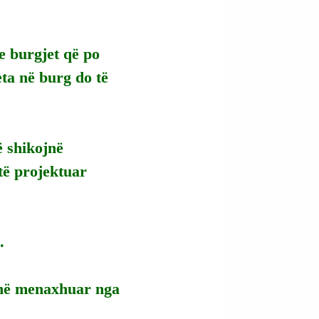
e burgjet që po 
ta në burg do të 
ë shikojnë 
 të projektuar 
.
janë menaxhuar nga 