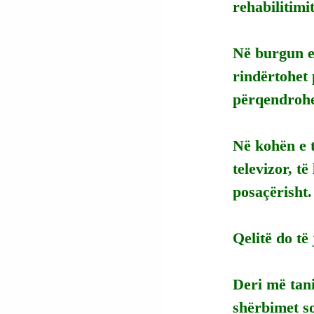
rehabilitimi
Në burgun e 
rindërtohet 
përqendrohe
Në kohën e t
televizor, t
posaçërisht.
Qelitë do të
Deri më tani
shërbimet so