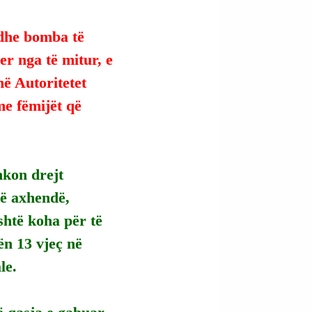
dhe bomba të 
er nga të mitur, e 
ë Autoritetet 
me fëmijët që 
hkon drejt 
në axhendë, 
shtë koha për të 
n 13 vjeç në 
le.