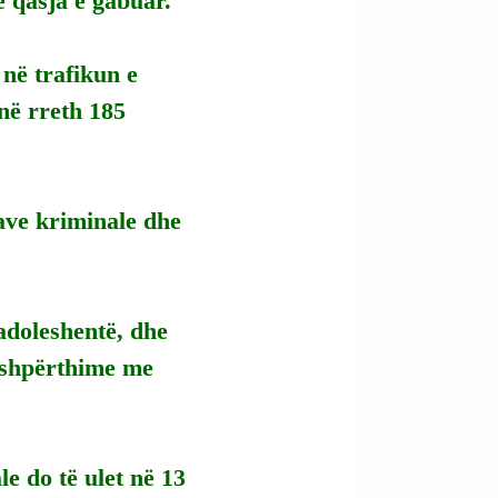
 qasja e gabuar.
 në trafikun e 
në rreth 185 
ave kriminale dhe 
adoleshentë, dhe 
e shpërthime me 
le do të ulet në 13 