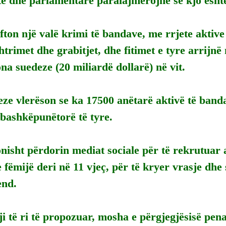
të dhe parlamentarë paralajmërojnë se kjo është
fton një valë krimi të bandave, me rrjete aktive
trimet dhe grabitjet, dhe fitimet e tyre arrijnë 
na suedeze (20 miliardë dollarë) në vit.
eze vlerëson se ka 17500 anëtarë aktivë të band
 bashkëpunëtorë të tyre.
isht përdorin mediat sociale për të rekrutuar 
e fëmijë deri në 11 vjeç, për të kryer vrasje dh
end.
gji të ri të propozuar, mosha e përgjegjësisë pena