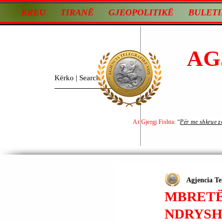
KREU
TIRANË
GJEOPOLITIKË
BULETI
AG
At Gjergj Fishta:
“
Për me shkrue zot
Agjencia Te
MBRETËR
NDRYSH