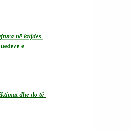
jtura në kujdes 
Suedeze e 
iktimat dhe do të 