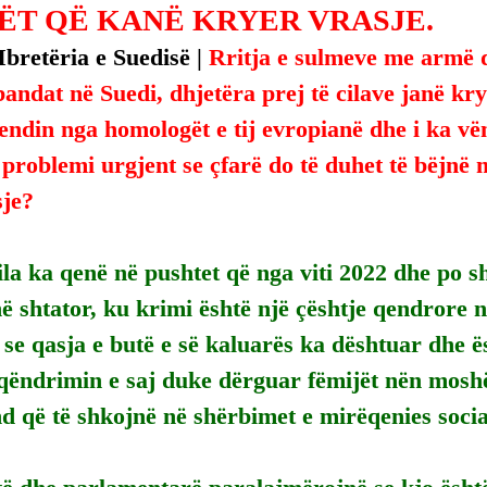
ËT QË KANË KRYER VRASJE.
retëria e Suedisë | 
Rritja e sulmeve me armë 
andat në Suedi, dhjetëra prej të cilave janë kry
endin nga homologët e tij evropianë dhe i ka vën
 problemi urgjent se çfarë do të duhet të bëjnë 
sje?
ila ka qenë në pushtet që nga viti 2022 dhe po s
ë shtator, ku krimi është një çështje qendrore 
e qasja e butë e së kaluarës ka dështuar dhe ë
qëndrimin e saj duke dërguar fëmijët nën moshë
d që të shkojnë në shërbimet e mirëqenies socia