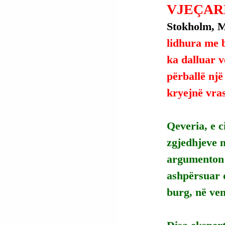
VJEÇAR
Stokholm, Mb
lidhura me b
ka dalluar v
përballë një
kryejnë vra
Qeveria, e c
zgjedhjeve n
argumenton s
ashpërsuar 
burg, në ven