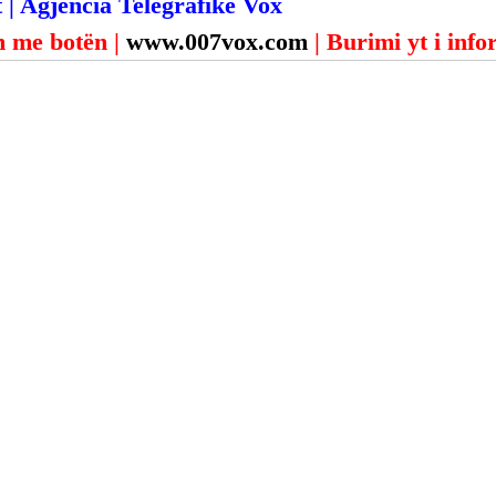
 | Agjencia Telegrafike Vox
 me botën | 
www.007vox.com
| Burimi yt i inf