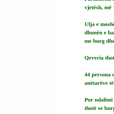
vjetësh, më 
Ulja e moshë
dhunën e ban
me burg dhe 
Qeveria thot
44 persona u
anëtarëve t
Por ndalimi 
thotë se bur