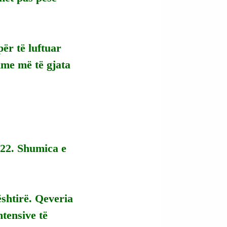
ër të luftuar 
ime më të gjata 
022. Shumica e 
ështirë. Qeveria 
tensive të 