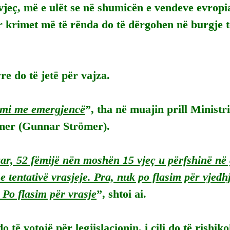
vjeç, më e ulët se në shumicën e vendeve evropia
r krimet më të rënda do të dërgohen në burgje 
re do të jetë për vajza.
emi me emergjencë
”, tha në muajin prill Ministri
mer (Gunnar Strömer).
uar, 52 fëmijë nën moshën 15 vjeç u përfshinë në 
se tentativë vrasjeje. Pra, nuk po flasim për vjed
. Po flasim për vrasje
”, shtoi ai.
 të votojë për legjislacionin, i cili do të rishik