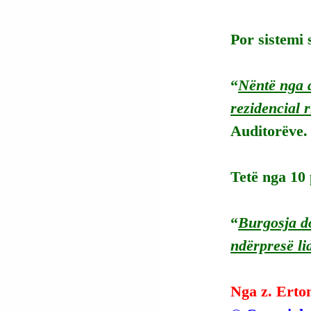
Por sistemi 
“
Nëntë nga d
rezidencial 
Auditorëve.
Tetë nga 10 
“
Burgosja do
ndërpresë li
Nga z. Erto