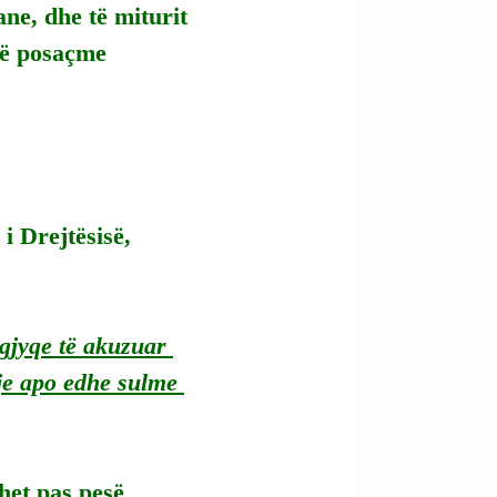
ne, dhe të miturit 
të posaçme 
 i Drejtësisë, 
gjyqe të akuzuar 
hje apo edhe sulme 
ohet pas pesë 