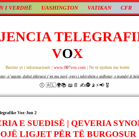
N I VERDHË
UASHINGTON
VATIKAN
CFR
JENCIA TELEGRAFI
V
O
X
Burimi yt i informacionit |
www.0
0
7vox.com
| Ne të njohim me botën
ni, n’gazeta, duhet shkruesi t’jet ma parë, njeri i ndershëm e atdhetar, e mandej të këtë d
🕕 🇦🇱🌍📚 📖📄 ✍🕵️📡⚡️📢 🎖
legrafike Vox
Jun 2
IA E SUEDISË | QEVERIA SYNO
OJË LIGJET PËR TË BURGOSUR 