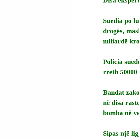
Disa eksper
Suedia po lu
drogës, mash
miliardë kro
Policia sued
rreth 50000
Bandat zakon
në disa rast
bomba në v
Sipas një li