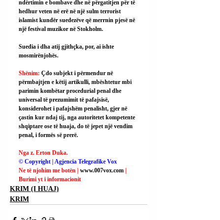
ndërtimin e bombave dhe në përgatitjen për të 
hedhur veten në erë në një sulm terrorist 
islamist kundër suedezëve që merrnin pjesë në 
një festival muzikor në Stokholm.
Suedia i dha atij gjithçka, por, ai ishte 
mosmirënjohës.
Shënim: 
Çdo subjekt i përmendur në 
përmbajtjen e këtij artikulli, mbështetur mbi 
parimin kombëtar procedurial penal dhe 
universal të prezumimit të pafajsisë, 
konsiderohet i pafajshëm penalisht, gjer në 
çastin kur ndaj tij, nga autoritetet kompetente 
shqiptare ose të huaja, do të jepet një vendim 
penal, i formës së prerë.
Nga z. Erton Duka.
© Copyright | Agjencia Telegrafike Vox
Ne të njohim me botën | 
www.007vox.com
| 
Burimi yt i informacionit
KRIM (I HUAJ)
KRIM