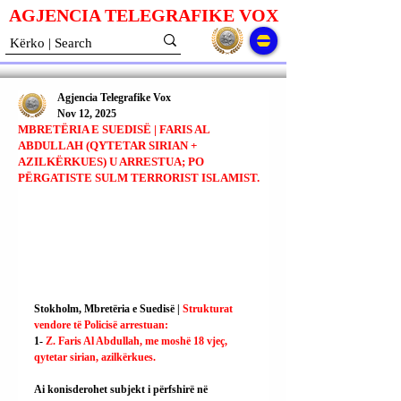
AGJENCIA TELEGRAFIKE V
O
X
Agjencia Telegrafike Vox
Nov 12, 2025
MBRETËRIA E SUEDISË | FARIS AL
ABDULLAH (QYTETAR SIRIAN +
AZILKËRKUES) U ARRESTUA; PO
PËRGATISTE SULM TERRORIST ISLAMIST.
Stokholm, Mbretëria e Suedisë | 
Strukturat 
vendore të Policisë arrestuan:
1- 
Z. Faris Al Abdullah, me moshë 18 vjeç, 
qytetar sirian, azilkërkues.
Ai konisderohet subjekt i përfshirë në 