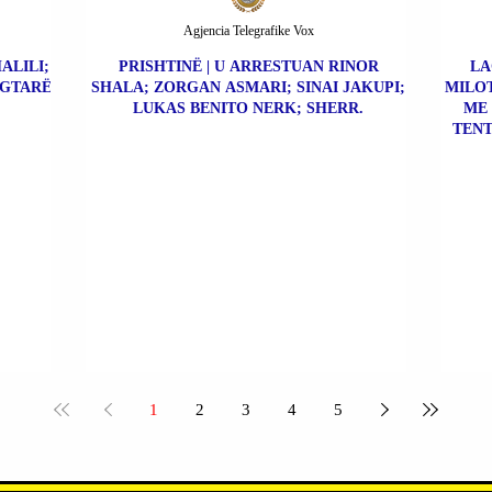
Agjencia Telegrafike Vox
ALILI;
PRISHTINË | U ARRESTUAN RINOR
LA
EGTARË
SHALA; ZORGAN ASMARI; SINAI JAKUPI;
MILOT
LUKAS BENITO NERK; SHERR.
ME 
TENT
1
2
3
4
5