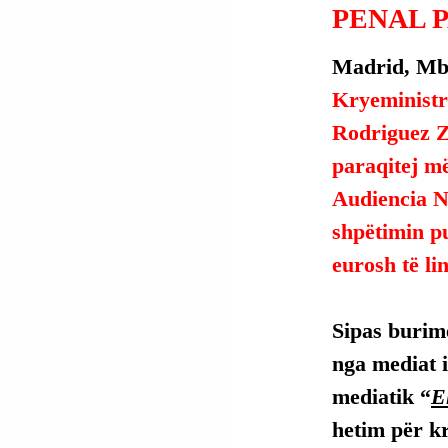
PENAL 
Madrid, Mbr
Kryeministri
Rodriguez Za
paraqitej m
Audiencia Na
shpëtimin pu
eurosh të li
Sipas burime
nga mediat i
mediatik “
E
hetim për kr