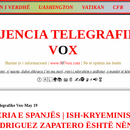
N I VERDHË
UASHINGTON
VATIKAN
CFR
JENCIA TELEGRAFI
V
O
X
Burimi yt i informacionit |
www.0
0
7vox.com
| Ne të njohim me botën
ni, n’gazeta, duhet shkruesi t’jet ma parë, njeri i ndershëm e atdhetar, e mandej të këtë d
🕕 🇦🇱🌍📚 📖📄 ✍🕵️📡⚡️📢 🎖
legrafike Vox
May 19
IA E SPANJËS | ISH-KRYEMINI
ODRIGUEZ ZAPATERO ËSHTË NË