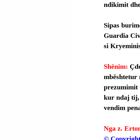
ndikimit dhe
Sipas burim
Guardia Civi
si Kryeminis
Shënim: 
Çdo
mbështetur 
prezumimit t
kur ndaj tij
vendim penal
Nga z. Erto
© Copyright