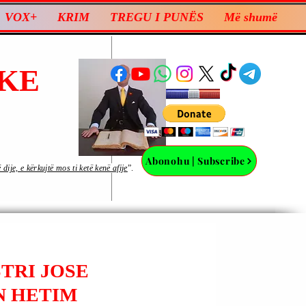
VOX+
KRIM
TREGU I PUNËS
Më shumë
KE
Abonohu | Subscribe
ije, e kërkujtë mos ti ketë kenë afije
”.
STRI JOSE
N HETIM