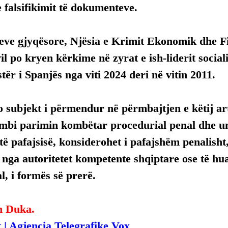
 falsifikimit të dokumenteve.
eve gjyqësore, Njësia e Krimit Ekonomik dhe F
l po kryen kërkime në zyrat e ish-liderit socialis
tër i Spanjës nga viti 2024 deri në vitin 2011.
 subjekt i përmendur në përmbajtjen e këtij arti
mbi parimin kombëtar procedurial penal dhe uni
ë pafajsisë, konsiderohet i pafajshëm penalisht,
, nga autoritetet kompetente shqiptare ose të hua
, i formës së prerë.
n Duka.
 | Agjencia Telegrafike Vox