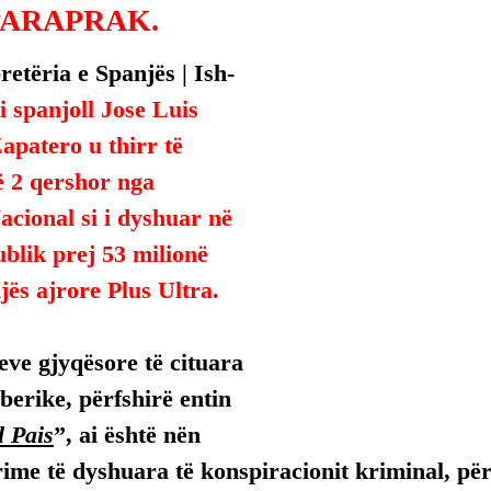
PARAPRAK.
etëria e Spanjës | Ish-
 spanjoll Jose Luis 
patero u thirr të 
ë 2 qershor nga 
cional si i dyshuar në 
blik prej 53 milionë 
njës ajrore Plus Ultra.
ve gjyqësore të cituara 
berike, përfshirë entin 
l Pais
”, ai është nën 
ime të dyshuara të konspiracionit kriminal, për