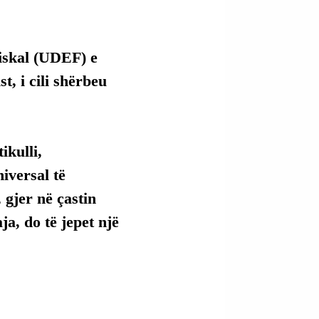
iskal (UDEF) e 
t, i cili shërbeu 
kulli, 
versal të 
 gjer në çastin 
ja, do të jepet një 