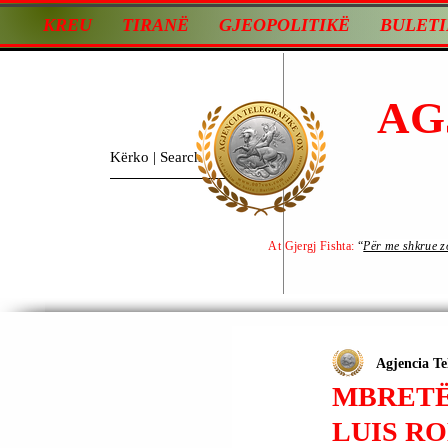
KREU
TIRANË
GJEOPOLITIKË
BULETI
AG
At Gjergj Fishta:
“
Për me shkrue zot
Agjencia Te
MBRETËR
LUIS R