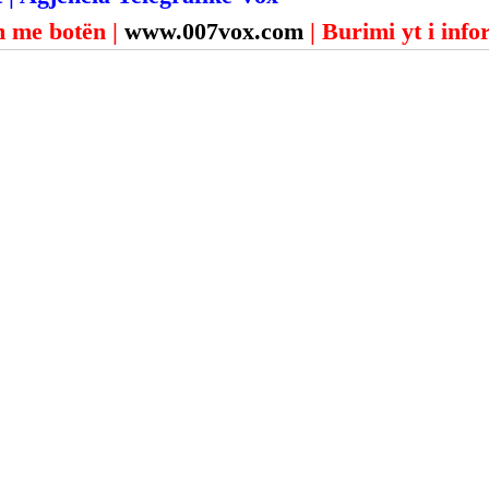
 me botën | 
www.007vox.com
| Burimi yt i inf