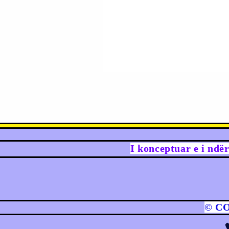
I konceptuar e i ndë
© C