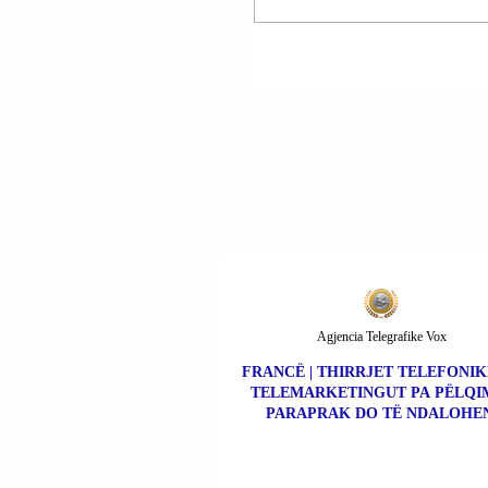
VDEKURVE NGA
PËRMBYTJET SHKOI
410; 336 VETA
REZULTOJNË TË
ZHDUKUR; MBI 1.5
MILION TË PREKUR
FATKEQSIA NATYRO
Agjencia Telegrafike Vox
FRANCË | THIRRJET TELEFONIK
TELEMARKETINGUT PA PËLQI
PARAPRAK DO TË NDALOHEN