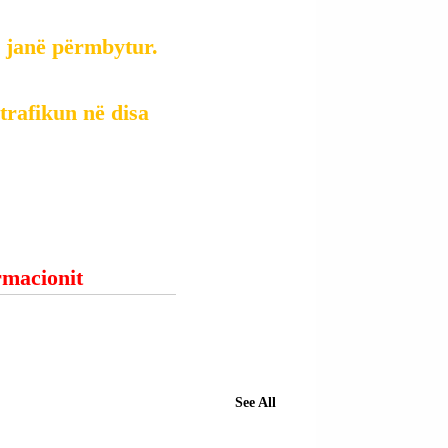
e janë përmbytur.
trafikun në disa 
ormacionit
See All