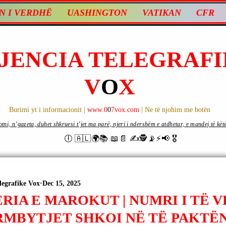
N I VERDHË
UASHINGTON
VATIKAN
CFR
JENCIA TELEGRAFI
V
O
X
Burimi yt i informacionit |
www.0
0
7vox.com
| Ne të njohim me botën
ni, n’gazeta, duhet shkruesi t’jet ma parë, njeri i ndershëm e atdhetar, e mandej të këtë d
🕕 🇦🇱🌍📚 📖📄 ✍🕵️📡⚡️📢 🎖
legrafike Vox
Dec 15, 2025
RIA E MAROKUT | NUMRI I TË 
RMBYTJET SHKOI NË TË PAKTËN