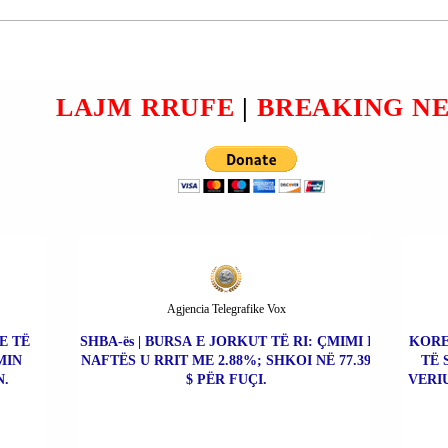
SHKATËRRUA NGA
 NË
PËRMBYTJET; MBI 1100 TË
VDEKUR; MBI 290 MIJË TË
ZHVENDOSUR; MBI 2
MILIONË KANË NEVOJË
LAJM RRUFE
|
BREAKING N
 NGA
PËR NDIHMË
RE.
HUMANITARE.
Agjencia Telegrafike Vox
E TË
SHBA-ës | BURSA E JORKUT TË RI: ÇMIMI I
KORE
MIN
NAFTËS U RRIT ME 2.88%; SHKOI NË 77.39
TË 
.
$ PËR FUÇI.
VERI