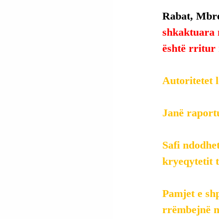
Rabat, Mbre
shkaktuara 
është rritur
Autoritetet 
Janë raportu
Safi ndodhe
kryeqytetit 
Pamjet e shp
rrëmbejnë ma