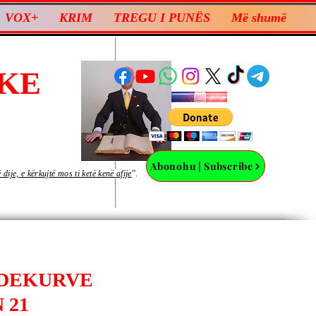
VOX+
KRIM
TREGU I PUNËS
Më shumë
KE
Abonohu | Subscribe
ije, e kërkujtë mos ti ketë kenë afije
”.
VDEKURVE
 21