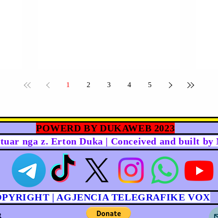
1
2
3
4
5
POWERD BY DUKAWEB 2023
rtuar nga z. Erton Duka | Conceived and built b
OPYRIGHT | AGJENCIA TELEGRAFIKE VOX