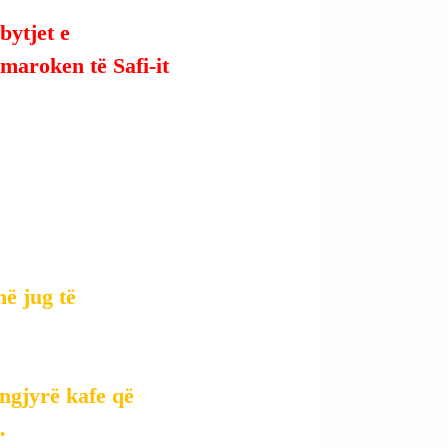
ytjet e 
aroken të Safi-it 
ë jug të 
ngjyrë kafe që 
.