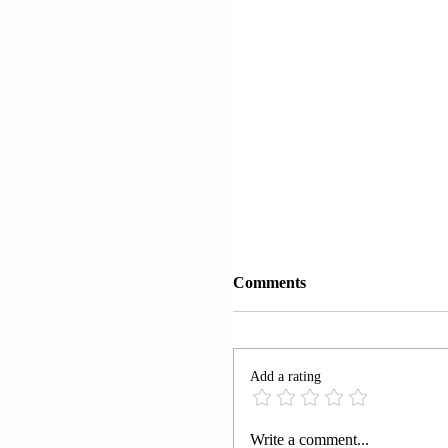
Comments
Add a rating
SRI LANKË | NUMRI I
Write a comment...