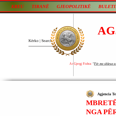
KREU
TIRANË
GJEOPOLITIKË
BULETI
AG
At Gjergj Fishta:
“
Për me shkrue zot
Agjencia Te
MBRETË
NGA PË