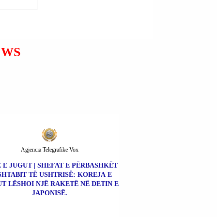
PËRMBYTJET NË AZINË
JUGLINDORE (INDONEZI +
TAILANDË + MALAJZI).
EWS
Agjencia Telegrafike Vox
 E JUGUT | SHEFAT E PËRBASHKËT
SHTABIT TË USHTRISË: KOREJA E
UT LËSHOI NJË RAKETË NË DETIN E
JAPONISË.