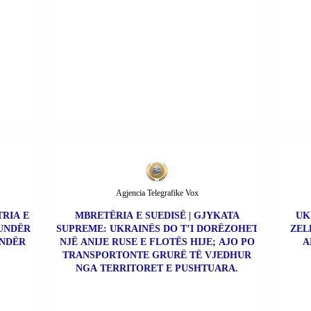
Agjencia Telegrafike Vox
TRIA E
MBRETËRIA E SUEDISË | GJYKATA
UK
KUNDËR
SUPREME: UKRAINËS DO T’I DORËZOHET
ZEL
UNDËR
NJË ANIJE RUSE E FLOTËS HIJE; AJO PO
A
TRANSPORTONTE GRURË TË VJEDHUR
NGA TERRITORET E PUSHTUARA.