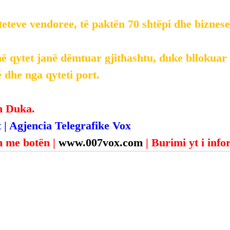
teteve vendoree, të paktën 70 shtëpi dhe biznes
ë qytet janë dëmtuar gjithashtu, duke bllokuar 
 dhe nga qyteti port.
n Duka.
 | Agjencia Telegrafike Vox
 me botën | 
www.007vox.com
| Burimi yt i inf