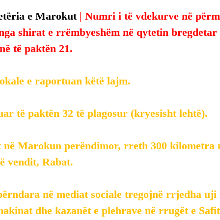
tëria e Marokut 
| Numri i të vdekurve në përmb
nga shirat e rrëmbyeshëm në qytetin bregdetar m
 në të paktën 21.
lokale e raportuan këtë lajm.
ar të paktën 32 të plagosur (kryesisht lehtë).
t në Marokun perëndimor, rreth 300 kilometra n
të vendit, Rabat.
ërndara në mediat sociale tregojnë rrjedha uji 
kinat dhe kazanët e plehrave në rrugët e Safit