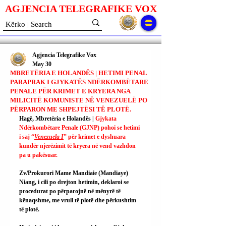
AGJENCIA TELEGRAFIKE V
O
X
Agjencia Telegrafike Vox
May 30
MBRETËRIA E HOLANDËS | HETIMI PENAL
PARAPRAK I GJYKATËS NDËRKOMBËTARE
PENALE PËR KRIMET E KRYERA NGA
MILICITË KOMUNISTE NË VENEZUELË PO
PËRPARON ME SHPEJTËSI TË PLOTË.
Hagë, Mbretëria e Holandës | 
Gjykata 
Ndërkombëtare Penale (GJNP) pohoi se hetimi 
i saj “
Venezuela I
” për krimet e dyshuara 
kundër njerëzimit të kryera në vend vazhdon 
pa u pakësuar.
Zv/Prokurori Mame Mandiaie (Mandiaye) 
Niang, i cili po drejton hetimin, deklaroi se 
procedurat po përparojnë në mënyrë të 
kënaqshme, me vrull të plotë dhe përkushtim 
të plotë.