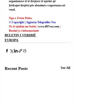
organizatave të të drejtave të njeriut që 
kërkojnë drejtësi për abuzimet e raportuara në 
vend.
Nga z. Erton Duka.
© Copyright | Agjencia Telegrafike Vox
Ne të njohim me botën | 
www.007vox.com
| 
Burimi yt i informacionit
BULETIN I VERDHË
EVROPA
Recent Posts
See All