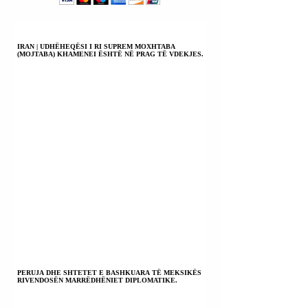
PËRNDJEKJEN E
SZIJJÁRTÓ):
GRAVE; PËR
GJYKATA ËSHTË
KRIME KUNDËR
PA KREDIBILITE
NJERËZIMIT.
IRAN | UDHËHEQËSI I RI SUPREM MOXHTABA
(MOJTABA) KHAMENEI ËSHTË NË PRAG TË VDEKJES.
PERUJA DHE SHTETET E BASHKUARA TË MEKSIKËS
RIVENDOSËN MARRËDHËNIET DIPLOMATIKE.