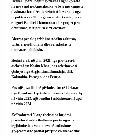
Hetimi, i pari i hapur zyrtarisht nga Gjykata 
në një vend në Amerikë, ka të bëjë me krime të 
dyshuara kundër njerëzimit të kryera që nga 
të paktën viti 2017 nga autoritetet civile, forcat 
e sigurisë, milicitë komuniste dhe grupet pro-
qeveritare, të njohura si “
Colectivos
”.
Akuzat penale përfshijnë ndalim arbitrar, 
torturë, përdhunime dhe përndjekje të 
motivuar politikisht.
Hetimi u nis në vitin 2021 nga prokurori i 
atëhershëm Karim Khan, pas referimeve të 
çështjes nga Argjentina, Kanadaja, Kili, 
Kolumbia, Paraguai dhe Peruja.
Pas një pezullimi të përkohshëm të kërkuar 
nga Karakasi, Gjykata autorizoi rifillimin e tij 
në vitin 2023, një vendim i mbështetur në apel 
në vitin 2024.
Zv/Prokurori Niang theksoi se kujdesi 
procedural është thelbësor për të siguruar 
legjitimitetin e vendimeve të ardhshme 
gjyqësore dhe pranoi pritjet e viktimave dhe 