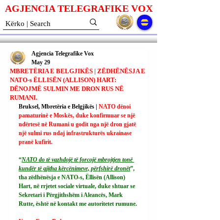
AGJENCIA TELEGRAFIKE V
O
X
Agjencia Telegrafike Vox
May 29
MBRETËRIA E BELGJIKËS | ZËDHËNËSJA E
NATO-s ËLLISËN (ALLISON) HART:
DËNOJMË SULMIN ME DRON RUS NË
RUMANI.
Bruksel, Mbretëria e Belgjikës | 
NATO dënoi 
pamaturinë e Moskës, duke konfirmuar se një 
ndërtesë në Rumani u godit nga një dron gjatë 
një sulmi rus ndaj infrastrukturës ukrainase 
pranë kufirit.
“
NATO do të vazhdojë të forcojë mbrojtjen tonë 
kundër të gjitha kërcënimeve, përfshirë dronët
”, 
tha zëdhënësja e NATO-s, Ëllisën (Allison) 
Hart, në rrjetet sociale virtuale, duke shtuar se 
Sekretari i Përgjithshëm i Aleancës, Mark 
Rutte, është në kontakt me autoritetet rumune.