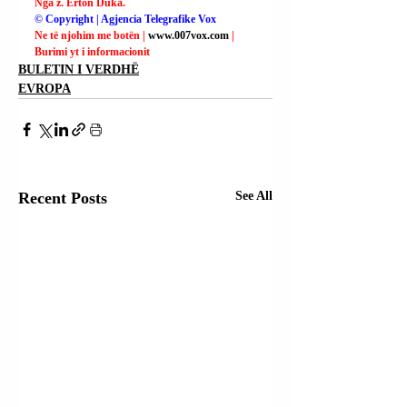
Nga z. Erton Duka.
© Copyright | Agjencia Telegrafike Vox
Ne të njohim me botën | 
www.007vox.com
| 
Burimi yt i informacionit
BULETIN I VERDHË
EVROPA
Recent Posts
See All