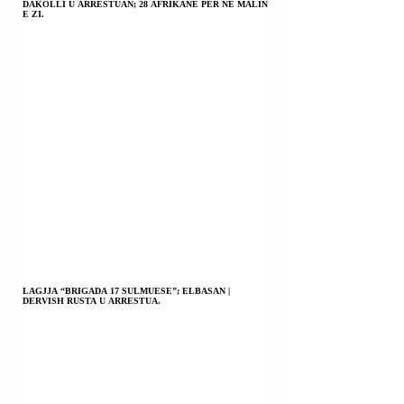
DAKOLLI U ARRESTUAN; 28 AFRIKANË PËR NË MALIN
E ZI.
LAGJJA “BRIGADA 17 SULMUESE”; ELBASAN |
DERVISH RUSTA U ARRESTUA.