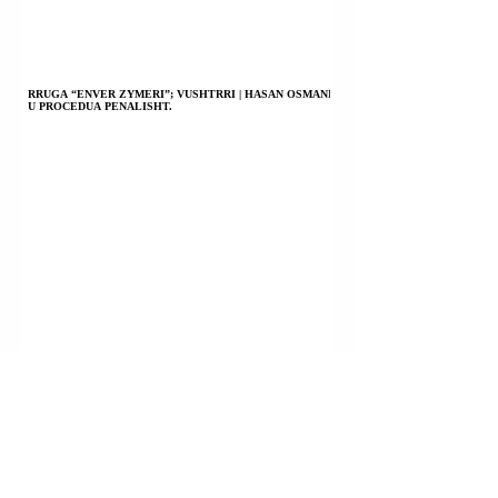
RRUGA “ENVER ZYMERI”; VUSHTRRI | HASAN OSMANI
U PROCEDUA PENALISHT.
FSHATI LABIAN (LLABJAN); ARTANË (NOVOBËRDË) |
YLLI HASANI DHE ALBAN KEKA U PROCEDUAN
PENALISHT.