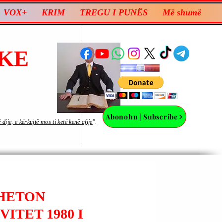
VOX+
KRIM
TREGU I PUNËS
Më shumë
KE
Abonohu | Subscribe
ije, e kërkujtë mos ti ketë kenë afije
”.
 HETON
ITET 1980 I