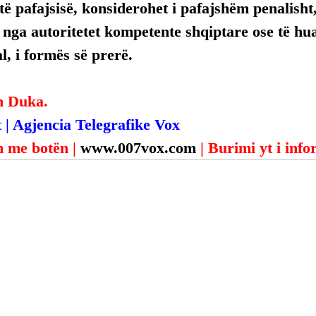
ë pafajsisë, konsiderohet i pafajshëm penalisht,
, nga autoritetet kompetente shqiptare ose të hua
, i formës së prerë.
n Duka.
 | Agjencia Telegrafike Vox
 me botën | 
www.007vox.com
| Burimi yt i inf