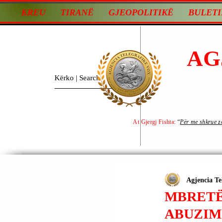
KREU
TIRANË
GJEOPOLITIKË
BULETI
AG
At Gjergj Fishta:
“
Për me shkrue zot
Agjencia Te
MBRETË
ABUZIMI