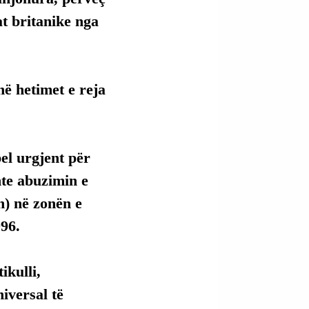
t britanike nga 
ë hetimet e reja 
pel urgjent për 
nte abuzimin e 
n) në zonën e 
996.
kulli, 
versal të 