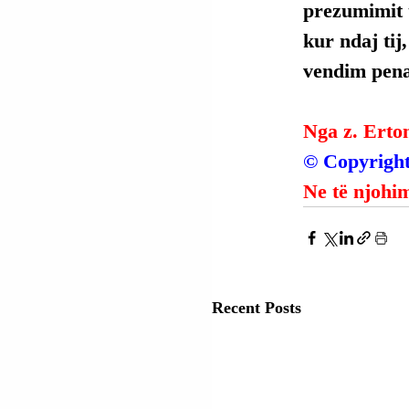
prezumimit t
kur ndaj tij
vendim penal
Nga z. Erto
© Copyright
Ne të njohim
Recent Posts