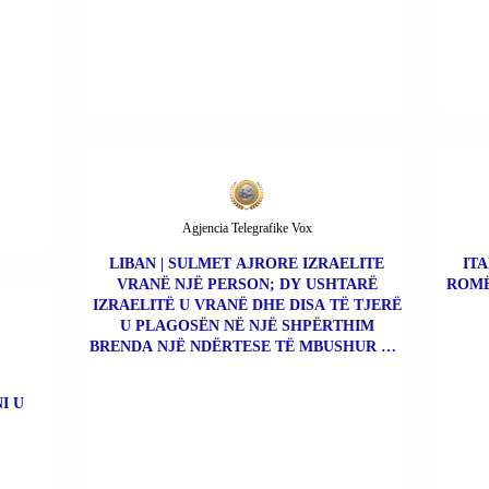
Agjencia Telegrafike Vox
LIBAN | SULMET AJRORE IZRAELITE
ITA
VRANË NJË PERSON; DY USHTARË
ROMË
IZRAELITË U VRANË DHE DISA TË TJERË
U PLAGOSËN NË NJË SHPËRTHIM
BRENDA NJË NDËRTESE TË MBUSHUR ME
BOMBA.
I U