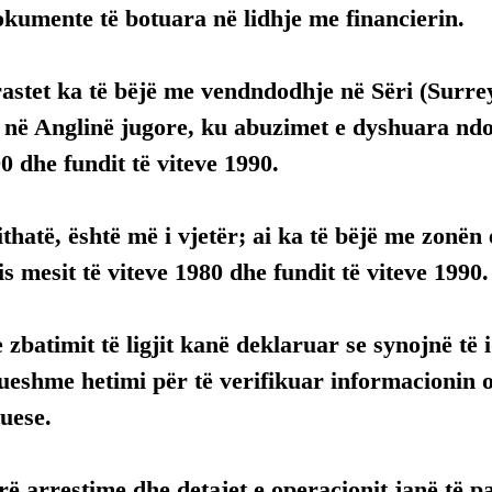
kumente të botuara në lidhje me financierin.
astet ka të bëjë me vendndodhje në Sëri (Surre
, në Anglinë jugore, ku abuzimet e dyshuara nd
90 dhe fundit të viteve 1990.
ithatë, është më i vjetër; ai ka të bëjë me zonën 
s mesit të viteve 1980 dhe fundit të viteve 1990.
e zbatimit të ligjit kanë deklaruar se synojnë të 
tueshme hetimi për të verifikuar informacionin 
uese.
ë arrestime dhe detajet e operacionit janë të p