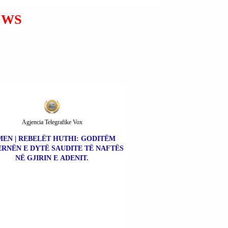
MBARËBOTËROR;
IMPLIKIME TË
EWS
TMERRSHME PËR
NIVELIN E
PANDËSHKUESHMËRISË
PËR KRIMET E KRYERA.
Agjencia Telegrafike Vox
MEN | REBELËT HUTHI: GODITËM
ERNËN E DYTË SAUDITE TË NAFTËS
NË GJIRIN E ADENIT.