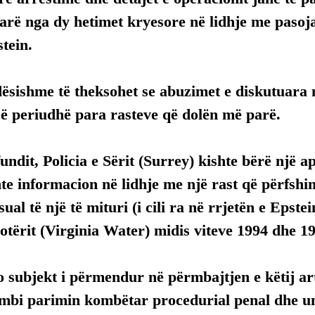
darë nga dy hetimet kryesore në lidhje me pasoja
tein.
ësishme të theksohet se abuzimet e diskutuara n
jë periudhë para rasteve që dolën më parë.
undit, Policia e Sërit (Surrey) kishte bërë një a
te informacion në lidhje me një rast që përfshi
ual të një të mituri (i cili ra në rrjetën e Epstei
tërit (Virginia Water) midis viteve 1994 dhe 1
 subjekt i përmendur në përmbajtjen e këtij arti
mbi parimin kombëtar procedurial penal dhe uni