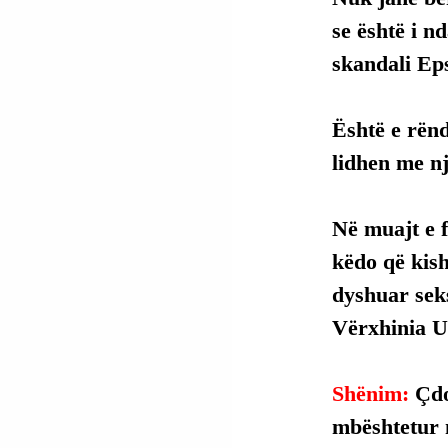
se është i n
skandali Eps
Është e rënd
lidhen me n
Në muajt e f
këdo që kish
dyshuar seks
Vërxhinia Uo
Shënim: 
Çdo
mbështetur 