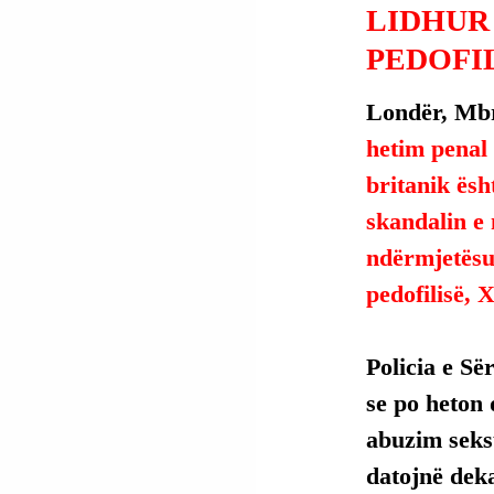
LIDHUR
PEDOFIL
Londër, Mbr
hetim penal
britanik ësh
skandalin e
ndërmjetësu
pedofilisë, 
Policia e Së
se po heton 
abuzim seks
datojnë deka