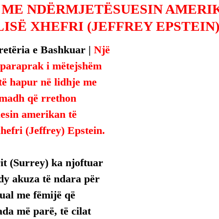
 ME NDËRMJETËSUESIN AMERI
ISË XHEFRI (JEFFREY EPSTEIN)
etëria e Bashkuar | 
Një 
 paraprak i mëtejshëm 
të hapur në lidhje me 
 madh që rrethon 
esin amerikan të 
Xhefri (Jeffrey) Epstein.
rit (Surrey) ka njoftuar 
dy akuza të ndara për 
ual me fëmijë që 
da më parë, të cilat 