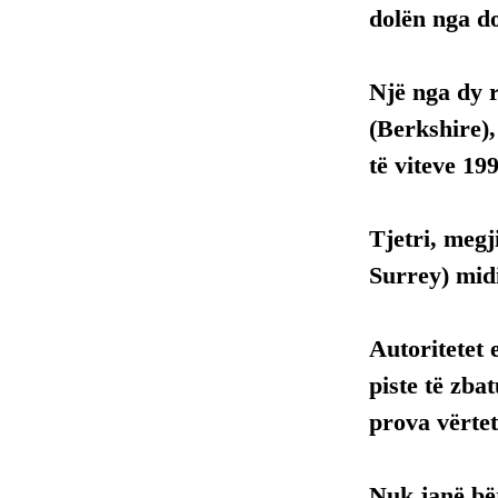
dolën nga do
Një nga dy r
(Berkshire)
të viteve 19
Tjetri, megj
Surrey) midi
Autoritetet 
piste të zba
prova vërtet
Nuk janë bër