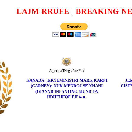
NË
LAJM RRUFE
|
BREAKING N
Agjencia Telegrafike Vox
KANADA | KRYEMINISTRI MARK KARNI
JE
(CARNEY): NUK MENDOJ SE XHANI
CIST
(GIANNI) INFANTINO MUND TA
UDHËHEQË FIFA-n.