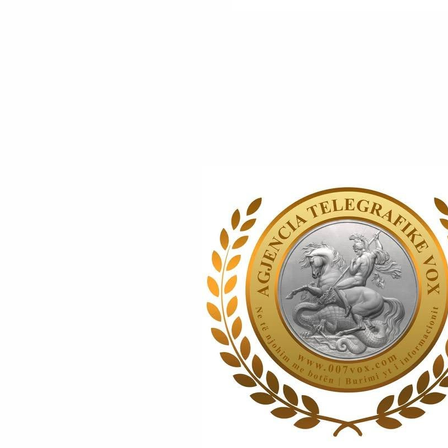
MEKSIKOS SË RI JA
PËRDHUNUAR EDHE
MESHKUJ (TË CILËT
PARAPRAKISHT
DROGOHESHIN).