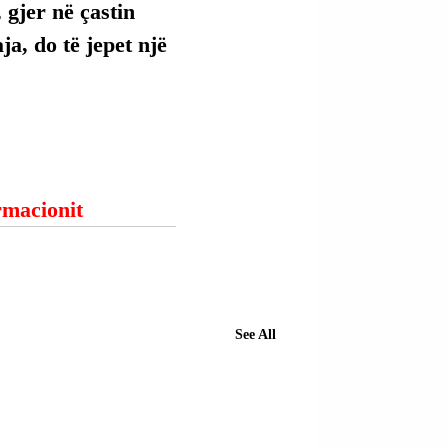
 gjer në çastin 
ja, do të jepet një 
ormacionit
See All