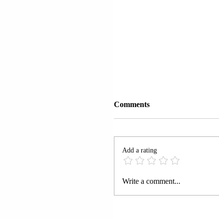
Comments
Add a rating
KUMTOHET SE NË
Write a comment...
FERMËN E PEDOFILI
VDEKUR XHEFRI (JE
EPSTEIN NË QYTETIN