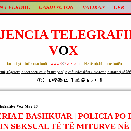
N I VERDHË
UASHINGTON
VATIKAN
CFR
JENCIA TELEGRAFI
V
O
X
Burimi yt i informacionit |
www.0
0
7vox.com
| Ne të njohim me botën
ni, n’gazeta, duhet shkruesi t’jet ma parë, njeri i ndershëm e atdhetar, e mandej të këtë d
🕕 🇦🇱🌍📚 📖📄 ✍🕵️📡⚡️📢 🎖
legrafike Vox
May 19
RIA E BASHKUAR | POLICIA PO
N SEKSUAL TË TË MITURVE NË V