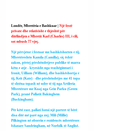
Londër, Mbretëria e Bashkuar | 
Një festë 
private dhe relativisht e thjeshtë për 
ditëlindjen e Mbretit Karl (Charles) III, i cili, 
sot mbush 77 vjeç.
Një përvjetor i festuar me bashkëshorten e tij, 
Mbretëreshën Kamila (Camilla), siç është 
zakon, përtej përshëndetjeve publike të marra 
këtu e atje - kryesisht nga trashëgimtari i 
fronit, Uilliam (William), dhe bashkëshortja e 
tij, Keit (Kate) - dhe përshëndetjes me 41 topa 
të shtëna topash në nder të tij nga Artileria 
Mbretërore me Kuaj nga Grin Parku (Green 
Park), pranë Pallatit Bakinghem 
(Buckingham).
Për këtë rast, pallati botoi një portret të bërë 
disa ditë më parë nga znj. Mili (Millie) 
Pilkington në oborrin e rezidencës mbretërore 
fshatare Sandringham, në Norfolk të Anglisë.