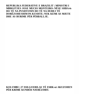
REPUBLIKA FEDERATIVE E BRAZILIT | MINISTRI I
MBROJTJES JOSE MUCIO MONTEIRO: NËSE SHBA-ës
DO TË NA PUSHTONIN DO TË NA DUHEJ TË
DORËZOHESHIM PA KUSHTE; NUK KEMI AS MJETE
DHE AS BURIME PËR PËRBALLJE.
KOLUMBI | 27 ISH-GUERILAS TË FARK-ut AKUZOHEN
PËR KRIME KUNDËR NJERËZIMIT.