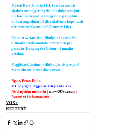
Mbreti Karl (Charles) III, i veshur me një 
xhaketë me ngjyrë të çelët dhe duke mbajtur 
një bastun elegant, u fotografua gjithashtu 
duke u angazhuar në disa aktivitete kopshtarie 
për revistën Kantri Laif (Country Life).
Festimet zyrtare të ditëlindjes së sovranëve 
britanikë tradicionalisht rezervohen për 
paradën Trooping the Colour në muajin 
qershor.
Megjithatë, festimet e ditëlindjes së tyre janë 
zakonisht më intime dhe private.
Nga z. Erton Duka.
© Copyright | Agjencia Telegrafike Vox
Ne të njohim me botën | 
www.007vox.com
| 
Burimi yt i informacionit
VOX+
KULTURË