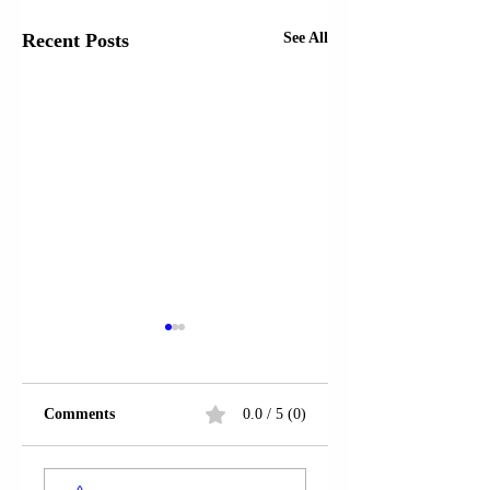
Recent Posts
See All
Comments
0.0 / 5 (0)
MBRETËRIA E
MBRETI KARL