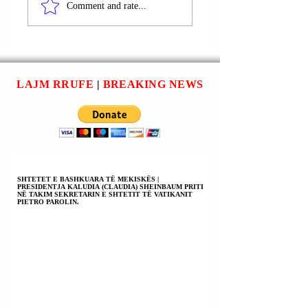
BASHKUAR |
(CHARLES) III D
Comment and rate...
MBRETI KARL
TË PËRUROJË
(CHARLES) III I
MEMORIALIN E
HOQI PRINCIT
PARË TË FORCA
ENDRJU (ANDREW)
TË ARMATOSUR
TITUJT E
LGBT+ NË
LAJM RRUFE
|
BREAKING NEWS
“PRINCIT” DHE TË
MBRETËRINË E
“LARTËSISË
BASHKUAR.
MBRETËRORE”.
SHTETET E BASHKUARA TË MEKISKËS |
PRESIDENTJA KALUDIA (CLAUDIA) SHEINBAUM PRITI
NË TAKIM SEKRETARIN E SHTETIT TË VATIKANIT
PIETRO PAROLIN.