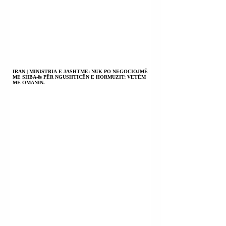
IRAN | MINISTRIA E JASHTME: NUK PO NEGOCIOJMË
ME SHBA-ës PËR NGUSHTICËN E HORMUZIT; VETËM
ME OMANIN.