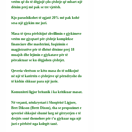
vetëm që do të dëgjojë çdo çështje që mbart një 
dënim prej më pak se tre vjetësh.
Kjo parashikohet të zgjatë 20% më pak kohë 
sesa një gjykim me juri.
Masa të tjera përfshijnë zhvillimin e gjykimeve 
vetëm me gjyqtarë për çështje komplekse 
financiare dhe mashtrimi, fuqizimin e 
magjistratëve për të dhënë dënime prej 18 
muajsh dhe lejimin e gjykatave për të 
përcaktuar se ku dëgjohen çështjet.
Qeveria vlerëson se këto masa do të ndikojnë 
në një të katërtën e çështjeve që përndryshe do 
të kishin shkuar para një jurie.
Komuniteti ligjor britanik i ka kritikuar masat.
Në veçanti, nënkryetari i Shoqërisë Ligjore, 
Bret Dikson (Brett Dixon), tha se propozimet e 
qeverisë shkojnë shumë larg në gërryerjen e të 
drejtës sonë themelore për t’u gjykuar nga një 
juri e përbërë nga kolegët tanë.