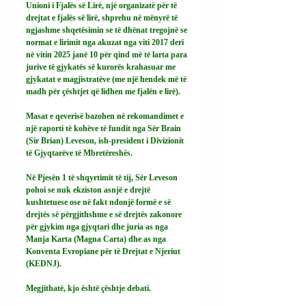
Unioni i Fjalës së Lirë, një organizatë për të 
drejtat e fjalës së lirë, shprehu në mënyrë të 
ngjashme shqetësimin se të dhënat tregojnë se 
normat e lirimit nga akuzat nga viti 2017 deri 
në vitin 2025 janë 10 për qind më të larta para 
jurive të gjykatës së kurorës krahasuar me 
gjykatat e magjistratëve (me një hendek më të 
madh për çështjet që lidhen me fjalën e lirë).
Masat e qeverisë bazohen në rekomandimet e 
një raporti të kohëve të fundit nga Sër Brain 
(Sir Brian) Leveson, ish-president i Divizionit 
të Gjyqtarëve të Mbretëreshës.
Në Pjesën 1 të shqyrtimit të tij, Sër Leveson 
pohoi se nuk ekziston asnjë e drejtë 
kushtetuese ose në fakt ndonjë formë e së 
drejtës së përgjithshme e së drejtës zakonore 
për gjykim nga gjyqtari dhe juria as nga 
Manja Karta (Magna Carta) dhe as nga 
Konventa Evropiane për të Drejtat e Njeriut 
(KEDNJ).
Megjithatë, kjo është çështje debati.