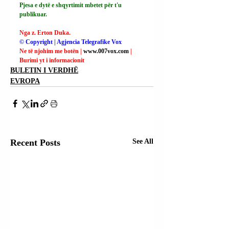
Pjesa e dytë e shqyrtimit mbetet për t'u 
publikuar.
Nga z. Erton Duka.
© Copyright | Agjencia Telegrafike Vox
Ne të njohim me botën | 
www.007vox.com
| 
Burimi yt i informacionit
BULETIN I VERDHË
EVROPA
Recent Posts
See All