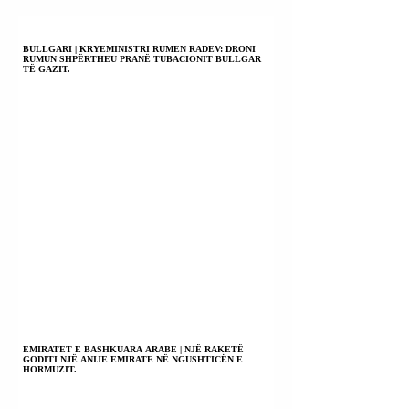
AZILKËRKUESVE
DUKE
NDËRMARRË
BULLGARI | KRYEMINISTRI RUMEN RADEV: DRONI
RUMUN SHPËRTHEU PRANË TUBACIONIT BULLGAR
MASA RADIKALE;
TË GAZIT.
20 VJET PËR
PAJISJE ME
PASAPORTË.
EMIRATET E BASHKUARA ARABE | NJË RAKETË
GODITI NJË ANIJE EMIRATE NË NGUSHTICËN E
HORMUZIT.