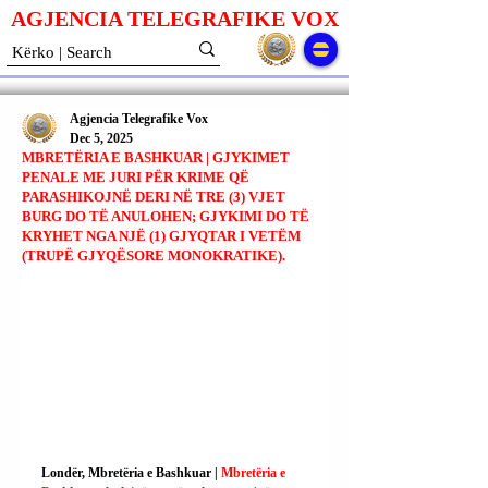
AGJENCIA TELEGRAFIKE V
O
X
Agjencia Telegrafike Vox
Dec 5, 2025
MBRETËRIA E BASHKUAR | GJYKIMET
PENALE ME JURI PËR KRIME QË
PARASHIKOJNË DERI NË TRE (3) VJET
BURG DO TË ANULOHEN; GJYKIMI DO TË
KRYHET NGA NJË (1) GJYQTAR I VETËM
(TRUPË GJYQËSORE MONOKRATIKE).
Londër, Mbretëria e Bashkuar | 
Mbretëria e 