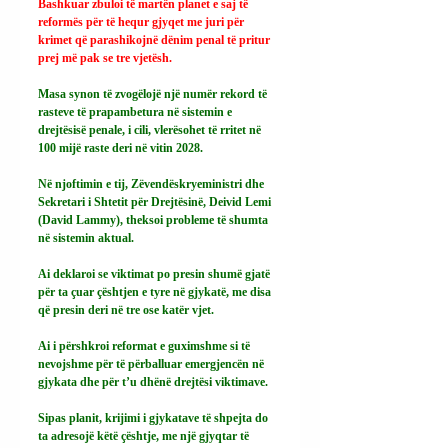
Bashkuar zbuloi të martën planet e saj të 
reformës për të hequr gjyqet me juri për 
krimet që parashikojnë dënim penal të pritur 
prej më pak se tre vjetësh.
Masa synon të zvogëlojë një numër rekord të 
rasteve të prapambetura në sistemin e 
drejtësisë penale, i cili, vlerësohet të rritet në 
100 mijë raste deri në vitin 2028.
Në njoftimin e tij, Zëvendëskryeministri dhe 
Sekretari i Shtetit për Drejtësinë, Deivid Lemi 
(David Lammy), theksoi probleme të shumta 
në sistemin aktual.
Ai deklaroi se viktimat po presin shumë gjatë 
për ta çuar çështjen e tyre në gjykatë, me disa 
që presin deri në tre ose katër vjet.
Ai i përshkroi reformat e guximshme si të 
nevojshme për të përballuar emergjencën në 
gjykata dhe për t’u dhënë drejtësi viktimave.
Sipas planit, krijimi i gjykatave të shpejta do 
ta adresojë këtë çështje, me një gjyqtar të 