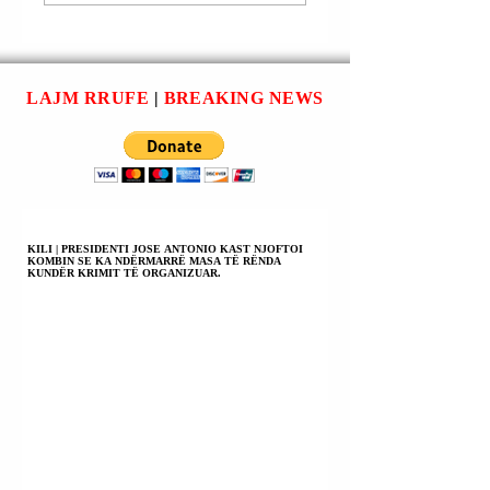
BRENDSHME E
LONDRËS MARK
QEVERISË SË
ROULEI (ROWLE
MAJTË
PREMTON MË
(LABURISTE)
SHUMË
LAJM RRUFE
|
BREAKING NEWS
SHABANA
NDRYSHIME PAS
MAHMUD
NJË RAPORTI
(MAHMOOD) DO U
TJETËR DËNUES
FUTI DRUNË
MBI RACIZMIN 
AZILKËRKUESVE
RADHËT E
DUKE
POLICISË
NDËRMARRË
METROPOLITAN
KILI | PRESIDENTI JOSE ANTONIO KAST NJOFTOI
KOMBIN SE KA NDËRMARRË MASA TË RËNDA
MASA RADIKALE;
KUNDËR KRIMIT TË ORGANIZUAR.
20 VJET PËR
PAJISJE ME
PASAPORTË.