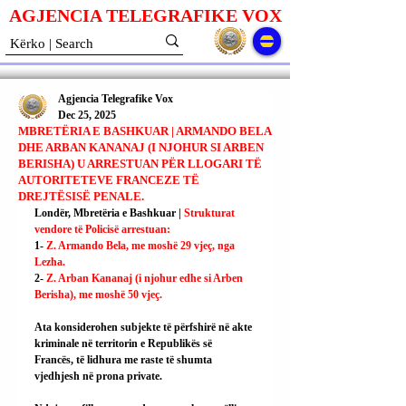
AGJENCIA TELEGRAFIKE V
O
X
Agjencia Telegrafike Vox
Dec 25, 2025
MBRETËRIA E BASHKUAR | ARMANDO BELA
DHE ARBAN KANANAJ (I NJOHUR SI ARBEN
BERISHA) U ARRESTUAN PËR LLOGARI TË
AUTORITETEVE FRANCEZE TË
DREJTËSISË PENALE.
Londër, Mbretëria e Bashkuar | 
Strukturat 
vendore të Policisë arrestuan:
1- 
Z. Armando Bela, me moshë 29 vjeç, nga 
Lezha.
2- 
Z. Arban Kananaj (i njohur edhe si Arben 
Berisha), me moshë 50 vjeç.
Ata konsiderohen subjekte të përfshirë në akte 
kriminale në territorin e Republikës së 
Francës, të lidhura me raste të shumta 
vjedhjesh në prona private.