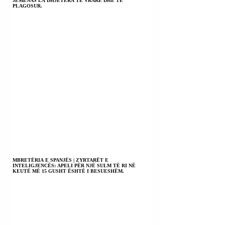
JEMENAS LA DHJETËRA TË VRARË DHE TË
PLAGOSUR.
MBRETËRIA E SPANJËS | ZYRTARËT E
INTELIGJENCËS: APELI PËR NJË SULM TË RI NË
KEUTË MË 15 GUSHT ËSHTË I BESUESHËM.