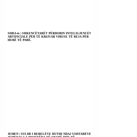
SHBA-ës | SHKENCËTARËT PËRDORIN INTELIGJENCËN
ARTIFICIALE PËR TË KRIJUAR VIRUSE TË REJA PËR
HERË TË PARË.
JEMEN | SULMI I REBELËVE HUTHI NDAJ USHTARËVE