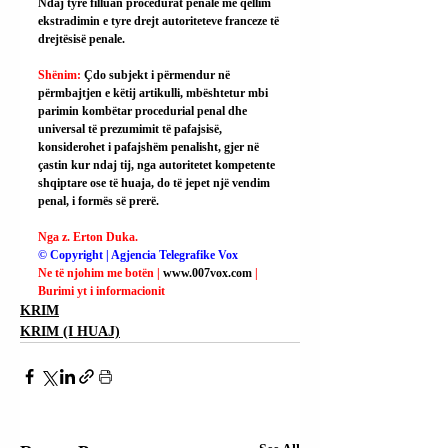
Ndaj tyre filluan procedurat penale me qëllim 
ekstradimin e tyre drejt autoriteteve franceze të 
drejtësisë penale.
Shënim: 
Çdo subjekt i përmendur në 
përmbajtjen e këtij artikulli, mbështetur mbi 
parimin kombëtar procedurial penal dhe 
universal të prezumimit të pafajsisë, 
konsiderohet i pafajshëm penalisht, gjer në 
çastin kur ndaj tij, nga autoritetet kompetente 
shqiptare ose të huaja, do të jepet një vendim 
penal, i formës së prerë.
Nga z. Erton Duka.
© Copyright | Agjencia Telegrafike Vox
Ne të njohim me botën | 
www.007vox.com
| 
Burimi yt i informacionit
KRIM
KRIM (I HUAJ)