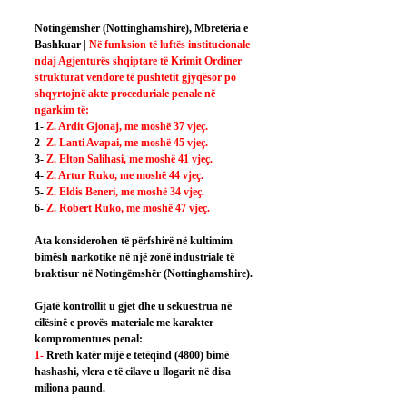
Notingëmshër (Nottinghamshire), Mbretëria e 
Bashkuar | 
Në funksion të luftës institucionale 
ndaj Agjenturës shqiptare të Krimit Ordiner 
strukturat vendore të pushtetit gjyqësor po 
shqyrtojnë akte proceduriale penale në 
ngarkim të:
1- 
Z. Ardit Gjonaj, me moshë 37 vjeç.
2- 
Z. Lanti Avapai, me moshë 45 vjeç.
3- 
Z. Elton Salihasi, me moshë 41 vjeç.
4- 
Z. Artur Ruko, me moshë 44 vjeç.
5- 
Z. Eldis Beneri, me moshë 34 vjeç.
6- 
Z. Robert Ruko, me moshë 47 vjeç.
Ata konsiderohen të përfshirë në kultimim 
bimësh narkotike në një zonë industriale të 
braktisur në Notingëmshër (Nottinghamshire).
Gjatë kontrollit u gjet dhe u sekuestrua në 
cilësinë e provës materiale me karakter 
kompromentues penal:
1- 
Rreth katër mijë e tetëqind (4800) bimë 
hashashi, vlera e të cilave u llogarit në disa 
miliona paund.