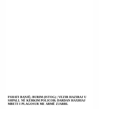
FSHATI BANJË; BURIM (ISTOG) | VEZIR HAZIRAJ U
SHPALL NË KËRKIM POLICOR; DARDAN HAXHIAJ
MBETI I PLAGOSUR ME ARMË ZJARRI.