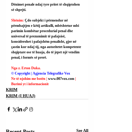
Dënimet penale ndaj tyre pritet të shqiptohen 
së shpejti.
Shënim: 
Çdo subjekt i përmendur në 
përmbajtjen e këtij artikulli, mbështetur mbi 
parimin kombëtar procedurial penal dhe 
universal të prezumimit të pafajsisë, 
konsiderohet i pafajshëm penalisht, gjer në 
çastin kur ndaj tij, nga autoritetet kompetente 
shqiptare ose të huaja, do të jepet një vendim 
penal, i formës së prerë.
Nga z. Erton Duka.
© Copyright | Agjencia Telegrafike Vox
Ne të njohim me botën | 
www.007vox.com
| 
Burimi yt i informacionit
KRIM
KRIM (I HUAJ)
Recent Posts
See All