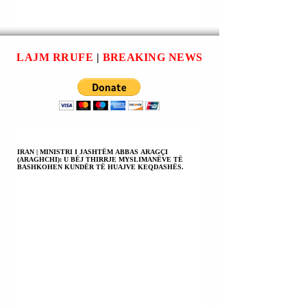
TË VDEKURA NË
ABUZIMIN
PLAZHIN E
SEKSUAL TË TË
BRAJTONIT
MITURVE NË VI
(BRIGHTON).
1980 I LIDHUR M
LAJM RRUFE
|
BREAKING NEWS
NDËRMJETËSUE
AMERIKAN TË
PEDOFILISË
XHEFRI (JEFFRE
EPSTEIN).
IRAN | MINISTRI I JASHTËM ABBAS ARAGÇI
(ARAGHCHI): U BËJ THIRRJE MYSLIMANËVE TË
BASHKOHEN KUNDËR TË HUAJVE KEQDASHËS.