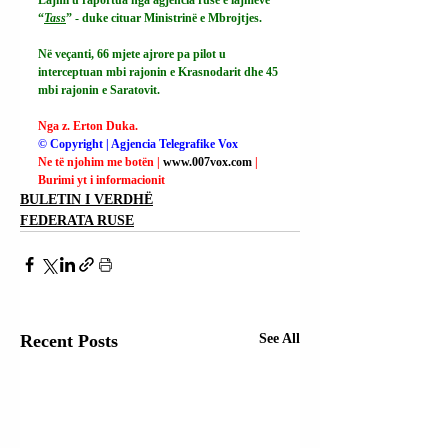
“
Tass
” - duke cituar Ministrinë e Mbrojtjes.
Në veçanti, 66 mjete ajrore pa pilot u 
interceptuan mbi rajonin e Krasnodarit dhe 45 
mbi rajonin e Saratovit.
Nga z. Erton Duka.
© Copyright | Agjencia Telegrafike Vox
Ne të njohim me botën | 
www.007vox.com
| 
Burimi yt i informacionit
BULETIN I VERDHË
FEDERATA RUSE
Recent Posts
See All