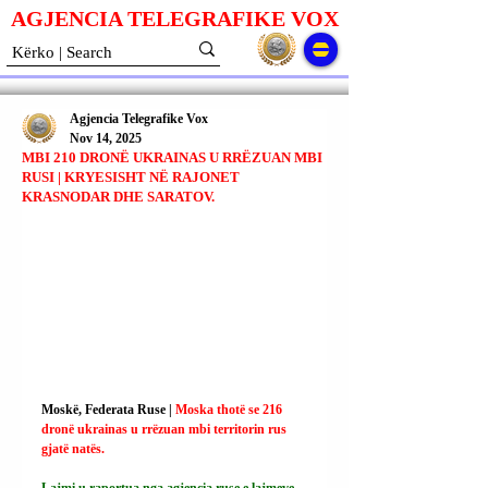
AGJENCIA TELEGRAFIKE V
O
X
Agjencia Telegrafike Vox
Nov 14, 2025
MBI 210 DRONË UKRAINAS U RRËZUAN MBI
RUSI | KRYESISHT NË RAJONET
KRASNODAR DHE SARATOV.
Moskë, Federata Ruse | 
Moska thotë se 216 
dronë ukrainas u rrëzuan mbi territorin rus 
gjatë natës.
Lajmi u raportua nga agjencia ruse e lajmeve 