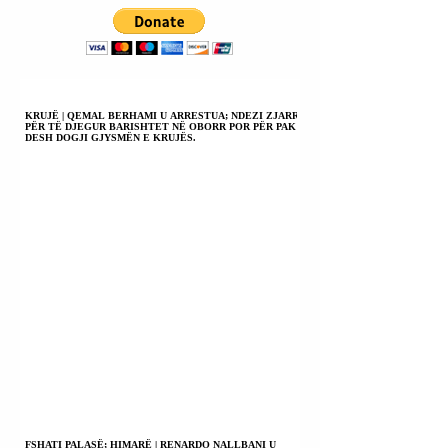
TESTET
BËRTHAMORE.
KRUJË | QEMAL BERHAMI U ARRESTUA; NDEZI ZJARR
PËR TË DJEGUR BARISHTET NË OBORR POR PËR PAK
DESH DOGJI GJYSMËN E KRUJËS.
FSHATI PALASË; HIMARË | RENARDO NALLBANI U