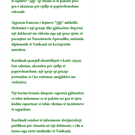
të lajmeve “
Afp
” që zbuloi se të paktën pesë 
gra e akuzuan për sjellje të papërshtatshme 
seksuale.
Agjencia franceze e lajmeve “
Afp
” mblodhi 
dëshminë e një gruaje dhe gjithashtu shqyrtoi 
një deklaratë me shkrim nga një grua tjetër, të 
paraqitur në Nunciaturën Apostolike, misionin 
diplomatik të Vatikanit në kryeqytetin 
maroken.
Kardinali spanjoll shtatëdhjetë e katër vjeçar, 
frat salezian, akuzohet për sjellje të 
papërshtatshme; një qasje që gruaja 
pretendon se i ka rezistuar, megjithëse me 
vështirësi.
Një burim brenda dioqezës raportoi gjithashtu 
se ishte informuar se të paktën tre gra të tjera 
kishin raportuar se ishin viktima të incidenteve 
të ngjashme.
Kardinali vendosi të informonte drejtpërdrejt 
publikun për situatën në një deklaratë, e cila u 
botua nga entet mediatike të Vatikanit.