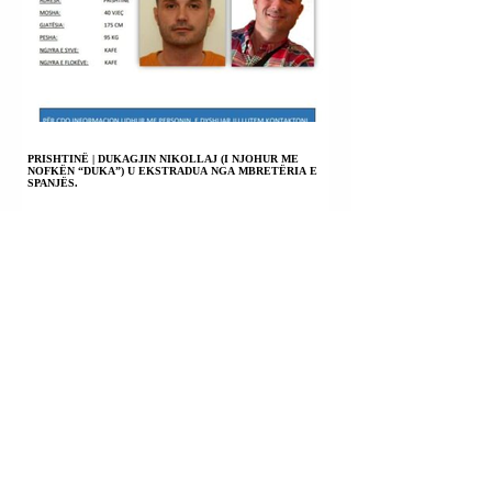
PRISHTINË | DUKAGJIN NIKOLLAJ (I NJOHUR ME
NOFKËN “DUKA”) U EKSTRADUA NGA MBRETËRIA E
SPANJËS.
HIMARË | ULJAN SHPATARAKU U SHPALL NË KËRKIM
POLICOR.