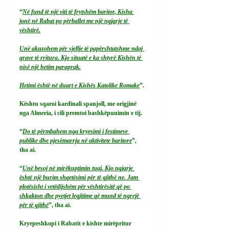
“
Në fund të një viti të frytshëm baritor, Kisha 
jonë në Rabat po përballet me një ngjarje të 
vështirë.
Unë akuzohem për sjellje të papërshtatshme ndaj 
grave të rritura. Kjo situatë e ka shtyrë Kishën të 
nisë një hetim paraprak.
Hetimi është në duart e Kishës Katolike Romake
”.
Kështu sqaroi kardinali spanjoll, me origjinë 
nga Almeria, i cili premtoi bashkëpunimin e tij.
“
Do të përmbahem nga kryesimi i festimeve 
publike dhe pjesëmarrja në aktivitete baritore
”, 
tha ai.
“
Unë besoj në mirëkuptimin tuaj. Kjo ngjarje 
është një burim shqetësimi për të gjithë ne. Jam 
plotësisht i vetëdijshëm për vështirësitë që po 
shkakton dhe pyetjet legjitime që mund të ngrejë 
për të gjithë
”, tha ai.
Kryepeshkopi i Rabatit e kishte mirëpritur 