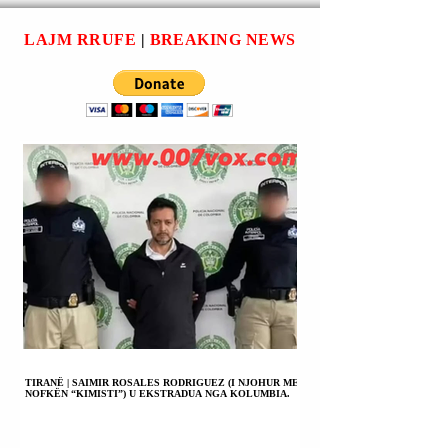
KËTHYER NË
në Kiriat Gat, në Izrael,
GAZËS.
SHTËPI E ZURI
si pjesë e Forcës Ndërko
LAJM RRUFE
|
BREAKING NEWS
GJUMI NË
TRAMVAJ; NJË
MAROKEN E
PËRDHUNOI.
TIRANË | SAIMIR ROSALES RODRIGUEZ (I NJOHUR ME
NOFKËN “KIMISTI”) U EKSTRADUA NGA KOLUMBIA.