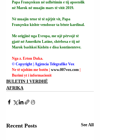
Papa Françeskun në udhëtimin e tij apostolik 
në Marok në muajin mars të vitit 2019.
Në muajin tetor të të njëjtit vit, Papa 
Françesku kishte vendosur ta bënte kardinal.
Me
 origjinë nga Evropa, me një përvojë të 
gjatë në Amerikën Latine, shërbesa e tij në 
Marok bashkoi Kishën e disa kontinenteve.
Nga z. Erton Duka.
© Copyright | Agjencia Telegrafike Vox
Ne të njohim me botën | 
www.007vox.com
| 
Burimi yt i informacionit
BULETIN I VERDHË
AFRIKA
Recent Posts
See All