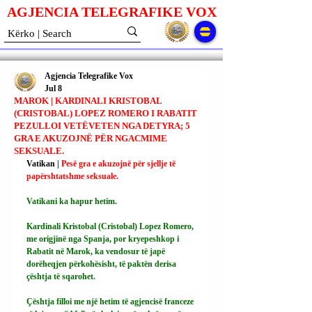
AGJENCIA TELEGRAFIKE V
O
X
Agjencia Telegrafike Vox
Jul 8
MAROK | KARDINALI KRISTOBAL
(CRISTOBAL) LOPEZ ROMERO I RABATIT
PEZULLOI VETËVETEN NGA DETYRA; 5
GRA E AKUZOJNË PËR NGACMIME
SEKSUALE.
Vatikan | 
Pesë gra e akuzojnë për sjellje të 
papërshtatshme seksuale.
Vatikani ka hapur hetim.
Kardinali Kristobal (Cristobal) Lopez Romero, 
me origjinë nga Spanja, por kryepeshkop i 
Rabatit në Marok, ka vendosur të japë 
dorëheqjen përkohësisht, të paktën derisa 
çështja të sqarohet.
Çështja filloi me një hetim të agjencisë franceze 