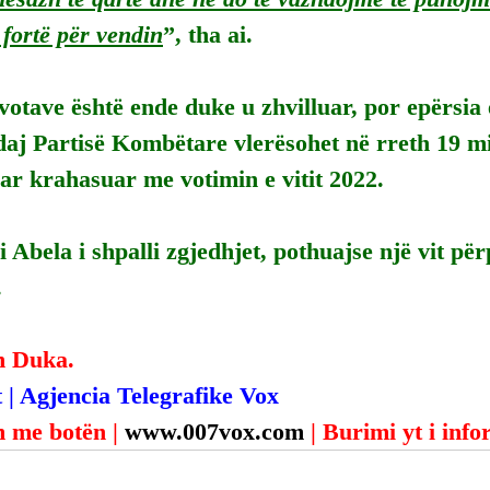
 fortë për vendin
”, tha ai.
otave është ende duke u zhvilluar, por epërsia 
aj Partisë Kombëtare vlerësohet në rreth 19 mi
ar krahasuar me votimin e vitit 2022.
 Abela i shpalli zgjedhjet, pothuajse një vit përp
.
n Duka.
 | Agjencia Telegrafike Vox
 me botën | 
www.007vox.com
| Burimi yt i inf