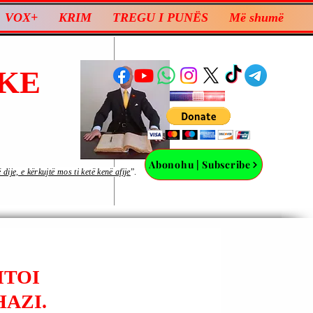
VOX+
KRIM
TREGU I PUNËS
Më shumë
KE
Abonohu | Subscribe
ije, e kërkujtë mos ti ketë kenë afije
”.
ITOI
AZI.