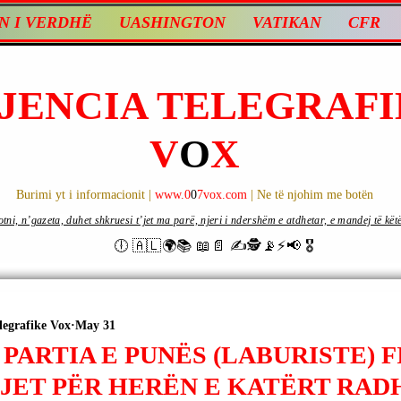
N I VERDHË
UASHINGTON
VATIKAN
CFR
JENCIA TELEGRAFI
V
O
X
Burimi yt i informacionit |
www.0
0
7vox.com
| Ne të njohim me botën
ni, n’gazeta, duhet shkruesi t’jet ma parë, njeri i ndershëm e atdhetar, e mandej të këtë d
🕕 🇦🇱🌍📚 📖📄 ✍🕵️📡⚡️📢 🎖
legrafike Vox
May 31
 PARTIA E PUNËS (LABURISTE) F
JET PËR HERËN E KATËRT RADH