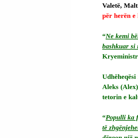
Valetë, Maltë
për herën e 
“
Ne kemi bër
bashkuar si n
Kryeministri
Udhëheqësi i
Aleks (Alex)
tetorin e ka
“
Populli ka 
të zhgënjehe
dërgon një m