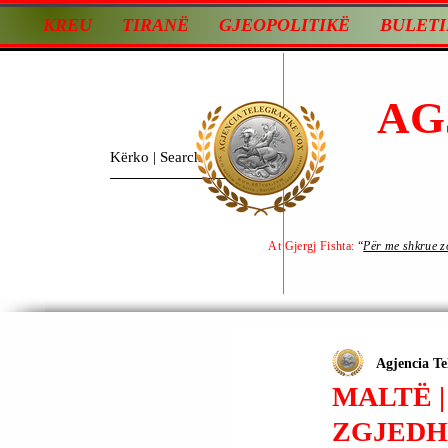
KREU
TIRANË
GJEOPOLITIKË
BULETI
AG
At Gjergj Fishta:
“
Për me shkrue zot
Agjencia Te
MALTË |
ZGJEDH