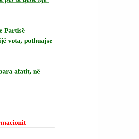
e Partisë 
jë vota, pothuajse 
ara afatit, në 
ormacionit