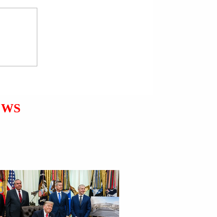
MINISTRI I JASHTËM I
REPUBLIKËS SË
SHQIPËRISË IGLI HASANI
GJATË PUNIMEVE TË
ASAMBLESË SË
PËRGJITHSHME TË
EWS
KOMBEVE TË
BASHKUARA NË JORKUN
E RI ZHVILLOI TAKIM ME
HOMOLOGUN E MALTËS
IAN BORG.