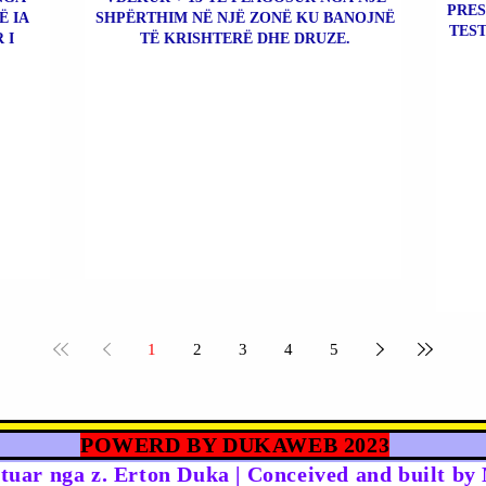
PRES
Ë IA
SHPËRTHIM NË NJË ZONË KU BANOJNË
TEST
 I
TË KRISHTERË DHE DRUZE.
1
2
3
4
5
POWERD BY DUKAWEB 2023
rtuar nga z. Erton Duka | Conceived and built b