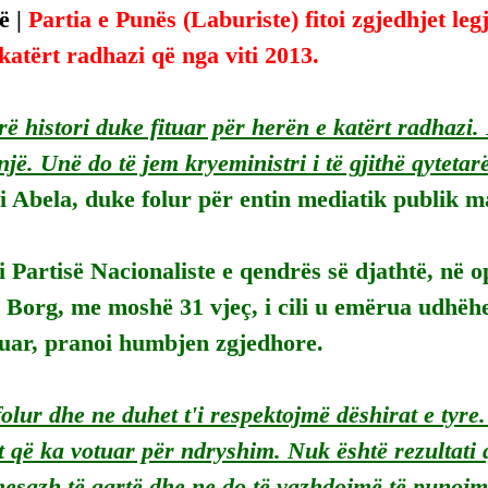
 | 
Partia e Punës (Laburiste) fitoi zgjedhjet legj
katërt radhazi që nga viti 2013.
ë histori duke fituar për herën e katërt radhazi.
jë. Unë do të jem kryeministri i të gjithë qytetar
 Abela, duke folur për entin mediatik publik m
 Partisë Nacionaliste e qendrës së djathtë, në op
 Borg, me moshë 31 vjeç, i cili u emërua udhëhe
luar, pranoi humbjen zgjedhore.
folur dhe ne duhet t'i respektojmë dëshirat e tyr
t që ka votuar për ndryshim. Nuk është rezultati 
esazh të qartë dhe ne do të vazhdojmë të punojmë