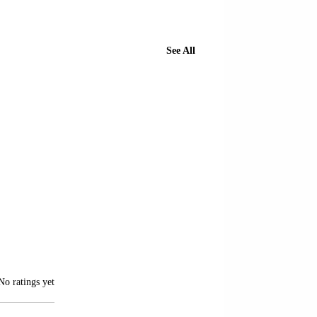
See All
of 5 stars.
No ratings yet