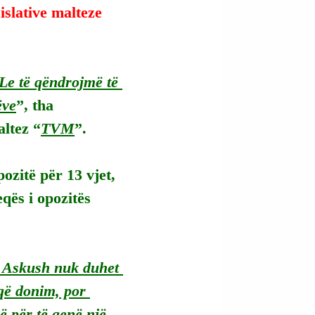
islative malteze 
 Le të qëndrojmë të 
ëve
”, tha 
altez “
TVM
”.
ozitë për 13 vjet, 
qës i opozitës 
e. Askush nuk duhet 
që donim, por 
 për të qenë një 