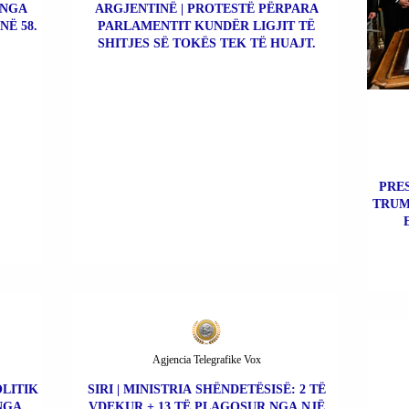
 NGA
ARGJENTINË | PROTESTË PËRPARA
NË 58.
PARLAMENTIT KUNDËR LIGJIT TË
SHITJES SË TOKËS TEK TË HUAJT.
PRE
TRUM
Agjencia Telegrafike Vox
OLITIK
SIRI | MINISTRIA SHËNDETËSISË: 2 TË
NGA
VDEKUR + 13 TË PLAGOSUR NGA NJË