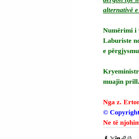
alternativë e
Numërimi i v
Laburiste nd
e përgjysmu
Kryeministri
muajin prill
Nga z. Erto
© Copyright
Ne të njohim