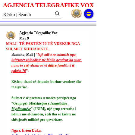
AGJENCIA TELEGRAFIKE V
O
X
Agjencia Telegrafike Vox
May 9
MALI | TË PAKTËN 70 TË VDEKUR NGA
SULMET XHIHADISTE.
Bamako, Mali | 
“
Një valë e re sulmesh nga 
luftëtarët xhihadistë në Malin qendror ka çuar 
numrin e të vdekurve në ditët e fundit në të 
paktën 70
”.
Kështu thanë të shtunën burime vendore dhe 
të sigurisë.
Sulmet e së premtes u morën përsipër nga 
“
Grupi për Mbështetjen e Islamit dhe 
Myslimanëve
” (JNIM), një grup terrorist i 
lidhur me al-Kaedën, i cili tha se kishte në 
shënjestër milicitë pro-qeveritare.
Nga z. Erton Duka.