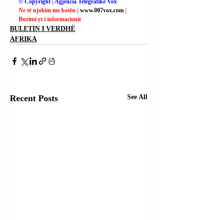
© Copyright | Agjencia Telegrafike Vox
Ne të njohim me botën | 
www.007vox.com
| 
Burimi yt i informacionit
BULETIN I VERDHË
AFRIKA
Recent Posts
See All