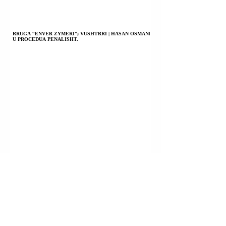
RRUGA “ENVER ZYMERI”; VUSHTRRI | HASAN OSMANI
U PROCEDUA PENALISHT.
FSHATI LABIAN (LLABJAN); ARTANË (NOVOBËRDË) |
YLLI HASANI DHE ALBAN KEKA U PROCEDUAN
PENALISHT.