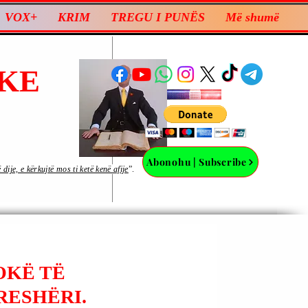
VOX+
KRIM
TREGU I PUNËS
Më shumë
KE
Abonohu | Subscribe
ije, e kërkujtë mos ti ketë kenë afije
”.
OKË TË
RESHËRI.