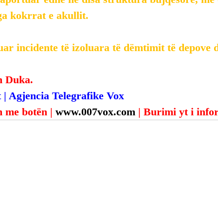
 kokrrat e akullit.
ar incidente të izoluara të dëmtimit të depove 
n Duka.
 | Agjencia Telegrafike Vox
 me botën | 
www.007vox.com
| Burimi yt i inf