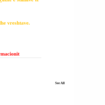
dhe vreshtave.
ormacionit
See All