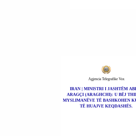
NDËRKOMBËTAR QË
ZHVILLUA NË PALE
KUNDËR KRIMIT TË
ORGANIZUAR
NDËRKOMBËTAR.
Agjencia Telegrafike Vox
IRAN | MINISTRI I JASHTËM AB
ARAGÇI (ARAGHCHI): U BËJ THI
MYSLIMANËVE TË BASHKOHEN K
TË HUAJVE KEQDASHËS.