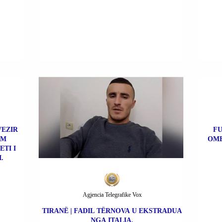
VEZIR
FU
IM
OME
TI I
.
Agjencia Telegrafike Vox
TIRANË | FADIL TËRNOVA U EKSTRADUA
NGA ITALIA.