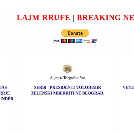
 U
RMO
LAJM RRUFE
|
BREAKING N
Agjencia Telegrafike Vox
BAS
SERBI | PRESIDENTI VOLODIMIR
VENE
RRJE
ZELENSKI MBËRRITI NË BEOGRAD.
UNDËR