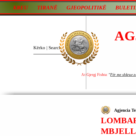
KREU
TIRANË
GJEOPOLITIKË
BULETI
AG
At Gjergj Fishta:
“
Për me shkrue zot
Agjencia Te
LOMBARD
MBJELL