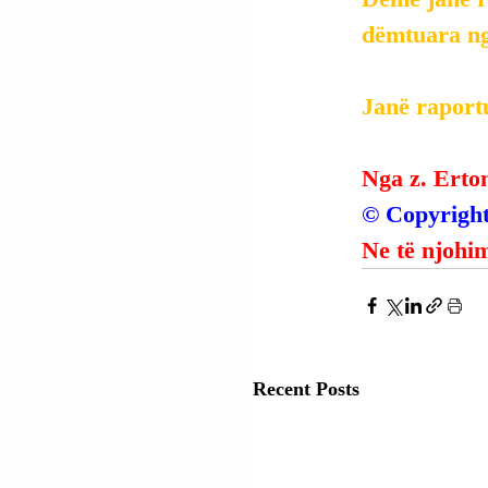
dëmtuara nga
Janë raportu
Nga z. Erto
© Copyright
Ne të njohim
Recent Posts