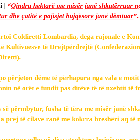
 | 
“
Qindra hektarë me misër janë shkatërruar ng
ur dhe çatitë e pajisjet bujqësore janë dëmtuar
”.
rtoi Coldiretti Lombardia, dega rajonale e Kon
ë Kultivuesve të Drejtpërdrejtë (Confederazion
iretti).
o përjeton dëme të përhapura nga vala e motit 
nin në orët e fundit pas ditëve të të nxehtit të f
 së përmbytur, fusha të tëra me misër janë shk
sa prej të cilave ranë me kokrra breshëri aq të 
portuar edhe në disa struktura bujqësore, me ça