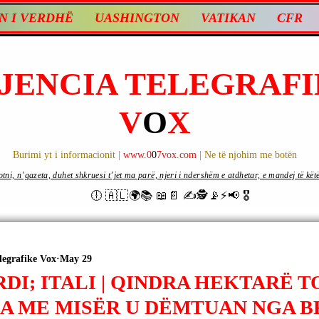
N I VERDHË
UASHINGTON
VATIKAN
CFR
JENCIA TELEGRAFI
V
O
X
Burimi yt i informacionit |
www.0
0
7vox.com
| Ne të njohim me botën
ni, n’gazeta, duhet shkruesi t’jet ma parë, njeri i ndershëm e atdhetar, e mandej të këtë d
🕕 🇦🇱🌍📚 📖📄 ✍🕵️📡⚡️📢 🎖
legrafike Vox
May 29
I; ITALI | QINDRA HEKTARË T
A ME MISËR U DËMTUAN NGA B