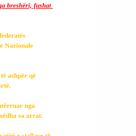
a breshëri, fushat 
federatës 
e Nazionale 
të ashpër që 
ortë.
atërruar nga 
mëdha sa arrat.
titë e stallave të 