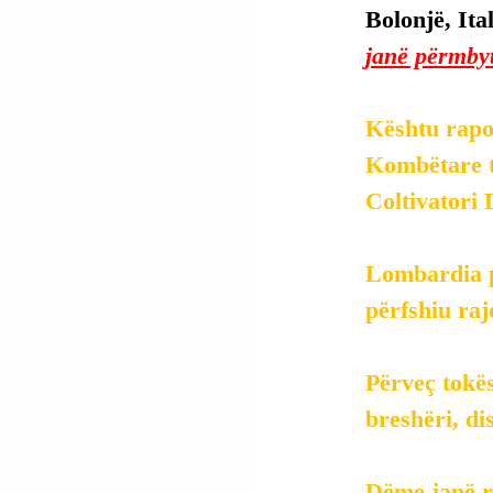
Bolonjë, Itali
janë përmbyt
Kështu rapo
Kombëtare t
Coltivatori D
Lombardia p
përfshiu rajo
Përveç tokës
breshëri, di
Dëme janë ra