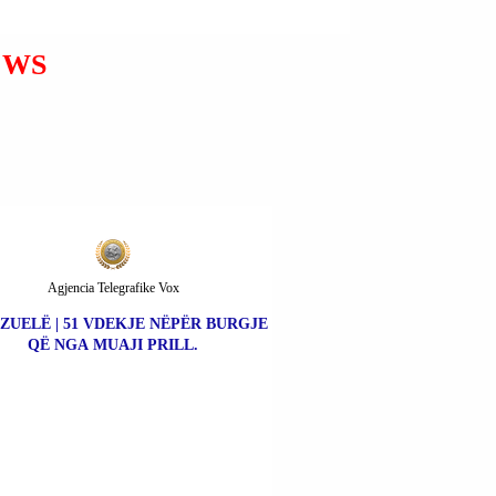
SI DORAS PËR VRASJEN E
SAJ U ARRESTUA
BASHKËSHORTI.
EWS
Agjencia Telegrafike Vox
ZUELË | 51 VDEKJE NËPËR BURGJE
QË NGA MUAJI PRILL.