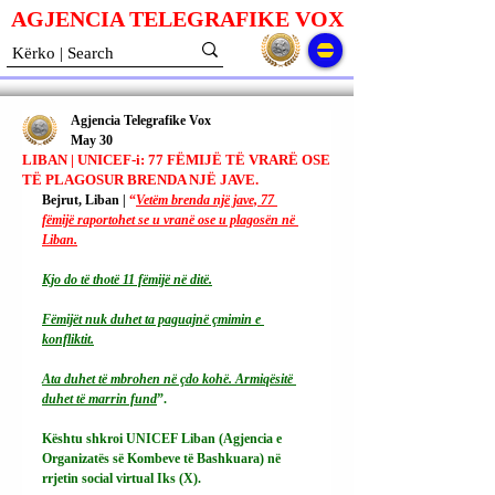
AGJENCIA TELEGRAFIKE V
O
X
Agjencia Telegrafike Vox
May 30
LIBAN | UNICEF-i: 77 FËMIJË TË VRARË OSE
TË PLAGOSUR BRENDA NJË JAVE.
Bejrut, Liban | 
“
Vetëm brenda një jave, 77 
fëmijë raportohet se u vranë ose u plagosën në 
Liban.
Kjo do të thotë 11 fëmijë në ditë.
Fëmijët nuk duhet ta paguajnë çmimin e 
konfliktit.
Ata duhet të mbrohen në çdo kohë. Armiqësitë 
duhet të marrin fund
”.
Kështu shkroi UNICEF ​​Liban (Agjencia e 
Organizatës së Kombeve të Bashkuara) në 
rrjetin social virtual Iks (X).