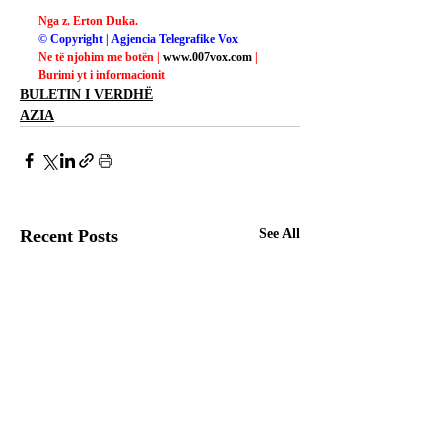
Nga z. Erton Duka.
© Copyright | Agjencia Telegrafike Vox
Ne të njohim me botën | 
www.007vox.com
| 
Burimi yt i informacionit
BULETIN I VERDHË
AZIA
Recent Posts
See All