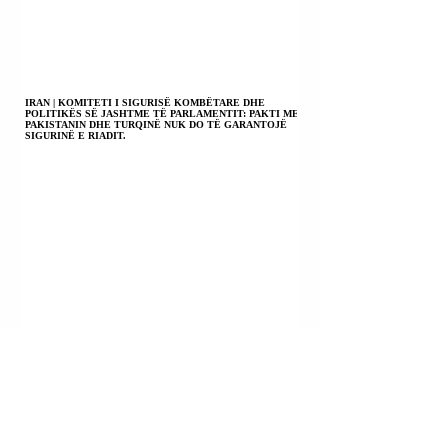
IRAN | KOMITETI I SIGURISË KOMBËTARE DHE
POLITIKËS SË JASHTME TË PARLAMENTIT: PAKTI ME
PAKISTANIN DHE TURQINË NUK DO TË GARANTOJË
SIGURINË E RIADIT.
TURQIA + ARABIA SAUDITE + PAKISTANI
NËNSHKRUAN MARRËVESHJE MBROJTJEJE.