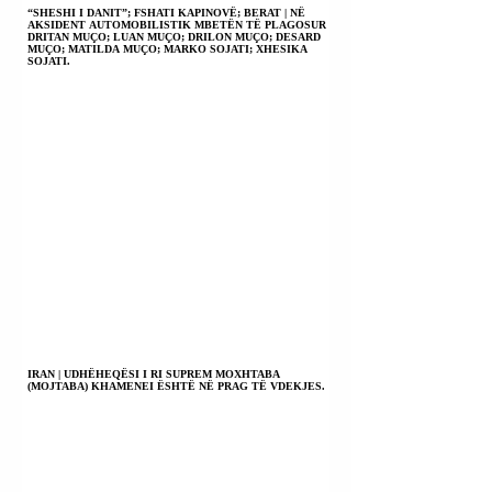
“SHESHI I DANIT”; FSHATI KAPINOVË; BERAT | NË
AKSIDENT AUTOMOBILISTIK MBETËN TË PLAGOSUR
DRITAN MUÇO; LUAN MUÇO; DRILON MUÇO; DESARD
MUÇO; MATILDA MUÇO; MARKO SOJATI; XHESIKA
SOJATI.
IRAN | UDHËHEQËSI I RI SUPREM MOXHTABA
(MOJTABA) KHAMENEI ËSHTË NË PRAG TË VDEKJES.