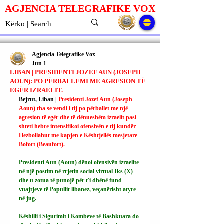
AGJENCIA TELEGRAFIKE V
O
X
Agjencia Telegrafike Vox
Jun 1
LIBAN | PRESIDENTI JOZEF AUN (JOSEPH
AOUN): PO PËRBALLEMI ME AGRESION TË
EGËR IZRAELIT.
Bejrut, Liban | 
Presidenti Jozef Aun (Joseph 
Aoun) tha se vendi i tij po përballet me një 
agresion të egër dhe të dënueshëm izraelit pasi 
shteti hebre intensifikoi ofensivën e tij kundër 
Hezbollahut me kapjen e Kështjellës mesjetare 
Bofort (Beaufort).
Presidenti Aun (Aoun) dënoi ofensivën izraelite 
në një postim në rrjetin social virtual Iks (X) 
dhe u zotua të punojë për t'i dhënë fund 
vuajtjeve të Popullit libanez, veçanërisht atyre 
në jug.
Këshilli i Sigurimit i Kombeve të Bashkuara do 