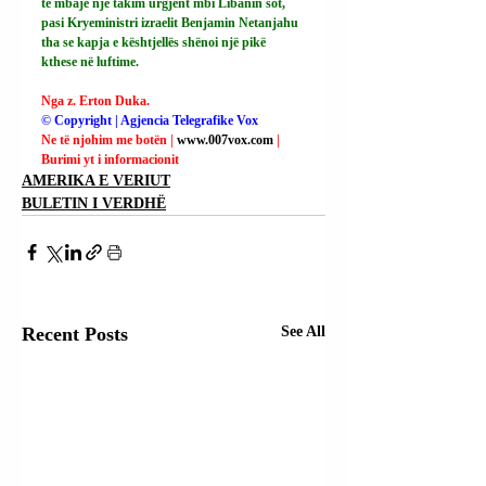
të mbajë një takim urgjent mbi Libanin sot, 
pasi Kryeministri izraelit Benjamin Netanjahu 
tha se kapja e kështjellës shënoi një pikë 
kthese në luftime.
Nga z. Erton Duka.
© Copyright | Agjencia Telegrafike Vox
Ne të njohim me botën | 
www.007vox.com
| 
Burimi yt i informacionit
AMERIKA E VERIUT
BULETIN I VERDHË
Recent Posts
See All