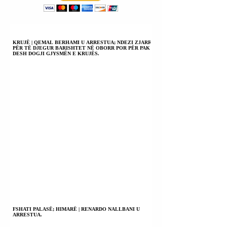
KRUJË | QEMAL BERHAMI U ARRESTUA; NDEZI ZJARR
PËR TË DJEGUR BARISHTET NË OBORR POR PËR PAK
DESH DOGJI GJYSMËN E KRUJËS.
FSHATI PALASË; HIMARË | RENARDO NALLBANI U
ARRESTUA.