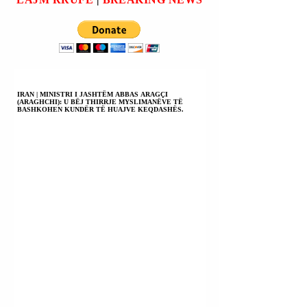
dh
IRAN | MINISTRI I JASHTËM ABBAS ARAGÇI
(ARAGHCHI): U BËJ THIRRJE MYSLIMANËVE TË
BASHKOHEN KUNDËR TË HUAJVE KEQDASHËS.