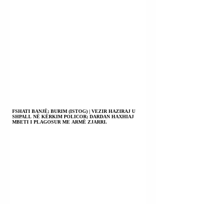
FSHATI BANJË; BURIM (ISTOG) | VEZIR HAZIRAJ U
SHPALL NË KËRKIM POLICOR; DARDAN HAXHIAJ
MBETI I PLAGOSUR ME ARMË ZJARRI.