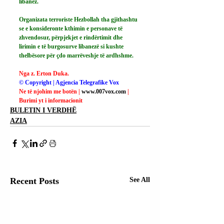
libanez.
Organizata terroriste Hezbollah tha gjithashtu 
se e konsideronte kthimin e personave të 
zhvendosur, përpjekjet e rindërtimit dhe 
lirimin e të burgosurve libanezë si kushte 
thelbësore për çdo marrëveshje të ardhshme.
Nga z. Erton Duka.
© Copyright | Agjencia Telegrafike Vox
Ne të njohim me botën | 
www.007vox.com
| 
Burimi yt i informacionit
BULETIN I VERDHË
AZIA
Recent Posts
See All