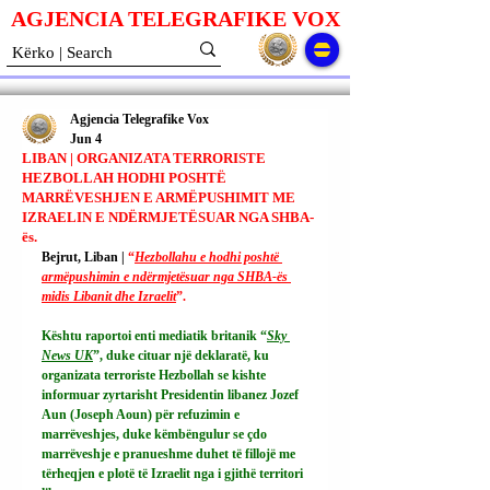
AGJENCIA TELEGRAFIKE V
O
X
Agjencia Telegrafike Vox
Jun 4
LIBAN | ORGANIZATA TERRORISTE
HEZBOLLAH HODHI POSHTË
MARRËVESHJEN E ARMËPUSHIMIT ME
IZRAELIN E NDËRMJETËSUAR NGA SHBA-
ës.
Bejrut, Liban | 
“
Hezbollahu e hodhi poshtë 
armëpushimin e ndërmjetësuar nga SHBA-ës 
midis Libanit dhe Izraelit
”.
Kështu raportoi enti mediatik britanik “
Sky 
News UK
”, duke cituar një deklaratë, ku 
organizata terroriste Hezbollah se kishte 
informuar zyrtarisht Presidentin libanez Jozef 
Aun (Joseph Aoun) për refuzimin e 
marrëveshjes, duke këmbëngulur se çdo 
marrëveshje e pranueshme duhet të fillojë me 
tërheqjen e plotë të Izraelit nga i gjithë territori 