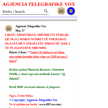
AGJENCIA TELEGRAFIKE V
O
X
Agjencia Telegrafike Vox
May 27
LIBAN | MINISTRIA E SHËNDETIT PUBLIK:
QË NGA 2 MARSI NUMRI I TË VDEKURVE
NGA SULMET IZRAELITE SHKOI NË 3269; I
TË PLAGOSURVE MBI 9000.
Bejrut, Liban | 
“
Numri i të vdekurve në Liban 
nga sulmet izraelite është rritur në 3269 që nga 2 
marsi
”.
Kështu njoftoi Ministria libaneze e Shëndetit 
Publik, e cituar nga enti mediatik katarez “
Al 
Jazeera
”.
Rreth 9840 veta kanë mbetur të plagosur.
Nga z. Erton Duka.
© Copyright | Agjencia Telegrafike Vox
Ne të njohim me botën | 
www.007vox.com
| 