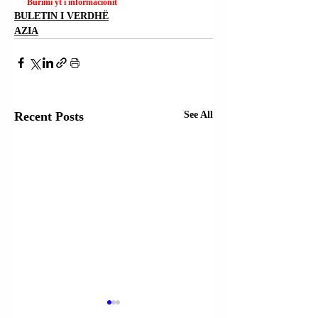
Burimi yt i informacionit
BULETIN I VERDHË
AZIA
Recent Posts
See All
LIBAN |
LIBAN | MINISTR