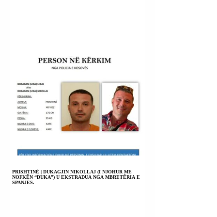
PRISHTINË | DUKAGJIN NIKOLLAJ (I NJOHUR ME
NOFKËN “DUKA”) U EKSTRADUA NGA MBRETËRIA E
SPANJËS.