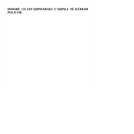
HIMARË | ULJAN SHPATARAKU U SHPALL NË KËRKIM
POLICOR.
KILI | PRESIDENTI JOSE ANTONIO KAST NJOFTOI
KOMBIN SE KA NDËRMARRË MASA TË RËNDA
KUNDËR KRIMIT TË ORGANIZUAR.