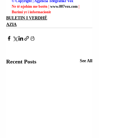
© Copyright | Agjencia Telegrafike Vox
Ne të njohim me botën | 
www.007vox.com
| 
Burimi yt i informacionit
BULETIN I VERDHË
AZIA
Recent Posts
See All