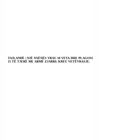
TAJLANDË | NJË NXËNËS VRAU 10 VETA DHE PLAGOSI
15 TË TJERË ME ARMË ZJARRI; KREU VETËVRASJE.