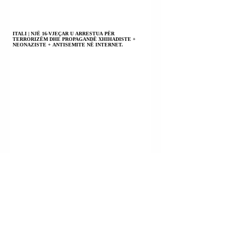
ITALI | NJË 16-VJEÇAR U ARRESTUA PËR
TERRORIZËM DHE PROPAGANDË XHIHADISTE +
NEONAZISTE + ANTISEMITE NË INTERNET.
LAGJJA VRAPAJ; ROSKOVEC | BAFTJAR VRAPI U
KONSTATUA I VDEKUR.