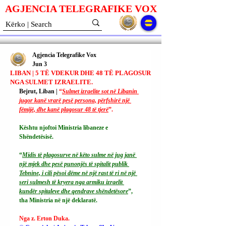
AGJENCIA TELEGRAFIKE V
O
X
Agjencia Telegrafike Vox
Jun 3
LIBAN | 5 TË VDEKUR DHE 48 TË PLAGOSUR
NGA SULMET IZRAELITE.
Bejrut, Liban | 
“
Sulmet izraelite sot në Libanin 
jugor kanë vrarë pesë persona, përfshirë një 
fëmijë, dhe kanë plagosur 48 të tjerë
”.
Kështu njoftoi Ministria libaneze e 
Shëndetësisë.
“
Midis të plagosurve në këto sulme në jug janë 
një mjek dhe pesë punonjës të spitalit publik 
Tebnine, i cili pësoi dëme në një rast të ri në një 
seri sulmesh të kryera nga armiku izraelit 
kundër spitaleve dhe qendrave shëndetësore
”, 
tha Ministria në një deklaratë.
Nga z. Erton Duka.