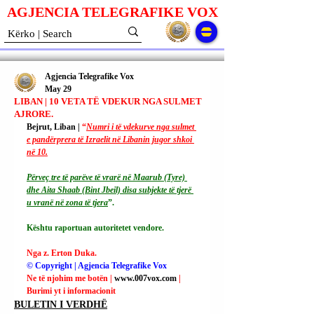
AGJENCIA TELEGRAFIKE V
O
X
Agjencia Telegrafike Vox
May 29
LIBAN | 10 VETA TË VDEKUR NGA SULMET
AJRORE.
Bejrut, Liban | 
“
Numri i të vdekurve nga sulmet 
e pandërprera të Izraelit në Libanin jugor shkoi 
në 10.
Përveç tre të parëve të vrarë në Maarub (Tyre) 
dhe Aita Shaab (Bint Jbeil) disa subjekte të tjerë 
u vranë në zona të tjera
”.
Kështu raportuan autoritetet vendore.
Nga z. Erton Duka.
© Copyright | Agjencia Telegrafike Vox
Ne të njohim me botën | 
www.007vox.com
| 
Burimi yt i informacionit
BULETIN I VERDHË