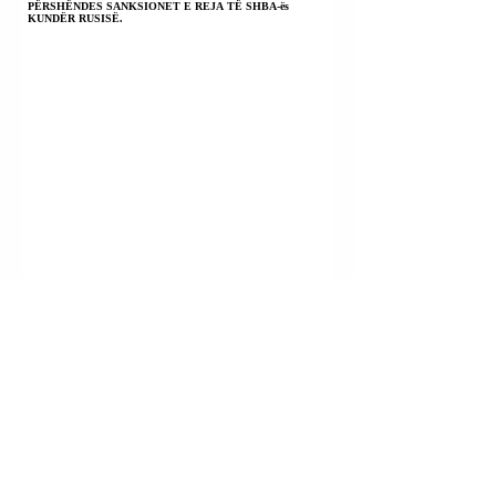
PËRSHËNDES SANKSIONET E REJA TË SHBA-ës
KUNDËR RUSISË.
BOLIVI | MINISTRI I MBROJTJES ERNESTO
JUSTINIANO: DO T’I BASHKOHEMI “MBUROJËS SË
AMERIKAVE” KUNDËR KARTELEVE TË DROGËS.