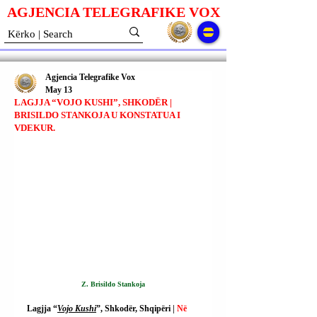
AGJENCIA TELEGRAFIKE V
O
X
Agjencia Telegrafike Vox
May 13
LAGJJA “VOJO KUSHI”, SHKODËR |
BRISILDO STANKOJA U KONSTATUA I
VDEKUR.
Z. Brisildo Stankoja
Lagjja “
Vojo Kushi
”, Shkodër, Shqipëri | 
Në 