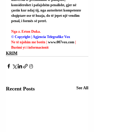
konsiderohet i pafajshëm penalisht, gjer në 
çastin kur ndaj tij, nga autoritetet kompetente 
shqiptare ose të huaja, do të jepet një vendim 
penal, i formës së prerë.
Nga z. Erton Duka.
© Copyright | Agjencia Telegrafike Vox
Ne të njohim me botën | 
www.007vox.com
| 
Burimi yt i informacionit
KRIM
Recent Posts
See All