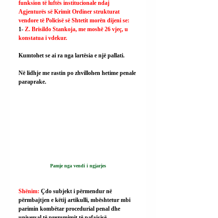
funksion të luftës institucionale ndaj 
Agjenturës së Krimit Ordiner strukturat 
vendore të Policisë së Shtetit morën dijeni se:
1- 
Z. Brisildo Stankoja, me moshë 26 vjeç, u 
konstatua i vdekur.
Kumtohet se ai ra nga lartësia e një pallati.
Në lidhje me rastin po zhvillohen hetime penale 
paraprake.
Pamje nga vendi i ngjarjes
Shënim: 
Çdo subjekt i përmendur në 
përmbajtjen e këtij artikulli, mbështetur mbi 
parimin kombëtar procedurial penal dhe 
universal të prezumimit të pafajsisë, 