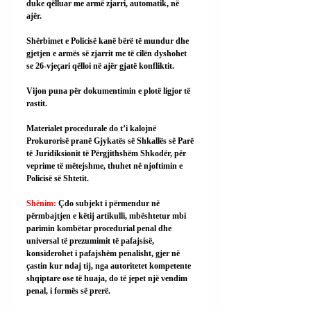
duke qëlluar me armë zjarri, automatik, në 
ajër.
Shërbimet e Policisë kanë bërë të mundur dhe 
gjetjen e armës së zjarrit me të cilën dyshohet 
se 26-vjeçari qëlloi në ajër gjatë konfliktit.
Vijon puna për dokumentimin e plotë ligjor të 
rastit.
Materialet procedurale do t’i kalojnë 
Prokurorisë pranë Gjykatës së Shkallës së Parë 
të Juridiksionit të Përgjithshëm Shkodër, për 
veprime të mëtejshme, thuhet në njoftimin e 
Policisë së Shtetit.
Shënim: 
Çdo subjekt i përmendur në 
përmbajtjen e këtij artikulli, mbështetur mbi 
parimin kombëtar procedurial penal dhe 
universal të prezumimit të pafajsisë, 
konsiderohet i pafajshëm penalisht, gjer në 
çastin kur ndaj tij, nga autoritetet kompetente 
shqiptare ose të huaja, do të jepet një vendim 
penal, i formës së prerë.