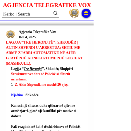
AGJENCIA TELEGRAFIKE V
O
X
Agjencia Telegrafike Vox
Dec 4, 2025
LAGJJA “TRE HERONJTË”; SHKODËR |
ALTIN SHPENDI U ARRESTUA; SHTIU ME
ARMË ZJARRI AUTOMATIKE NË AJËR
GJATË NJË KONFLIKTI ME NJË SUBJEKT
(MASHKULL).
Lagjja “
Tre Heronjtë
”, Shkodër, Shqipëri | 
Strukturat vendore të Policisë së Shtetit 
arrestuan:
1- 
Z. Altin Shpendi, me moshë 26 vjeç.
Njoftim 
| Shkodër.
Kanosi një shtetas duke qëlluar në ajër me 
armë zjarri, gjatë një konflikti për motive të 
dobëta.
Falë reagimit në kohë të shërbimeve të Policisë, 