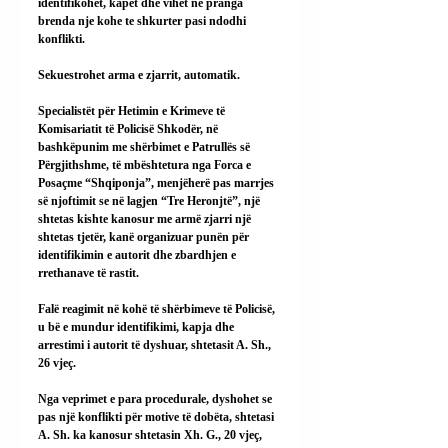
identifikohet, kapet dhe vihet në pranga 
brenda nje kohe te shkurter pasi ndodhi 
konflikti.
Sekuestrohet arma e zjarrit, automatik.
Specialistët për Hetimin e Krimeve të 
Komisariatit të Policisë Shkodër, në 
bashkëpunim me shërbimet e Patrullës së 
Përgjithshme, të mbështetura nga Forca e 
Posaçme “Shqiponja”, menjëherë pas marrjes 
së njoftimit se në lagjen “Tre Heronjtë”, një 
shtetas kishte kanosur me armë zjarri një 
shtetas tjetër, kanë organizuar punën për 
identifikimin e autorit dhe zbardhjen e 
rrethanave të rastit.
Falë reagimit në kohë të shërbimeve të Policisë, 
u bë e mundur identifikimi, kapja dhe 
arrestimi i autorit të dyshuar, shtetasit A. Sh., 
26 vjeç.
Nga veprimet e para procedurale, dyshohet se 
pas një konflikti për motive të dobëta, shtetasi 
A. Sh. ka kanosur shtetasin Xh. G., 20 vjeç, 