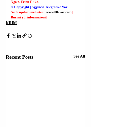
Nga z. Erton Duka.
© Copyright | Agjencia Telegrafike Vox
Ne të njohim me botën | 
www.007vox.com
| 
Burimi yt i informacionit
KRIM
Recent Posts
See All