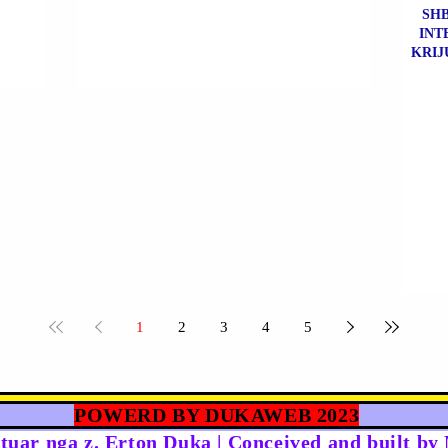
SHB
INT
KRIJ
1
2
3
4
5
POWERD BY DUKAWEB 2023
rtuar nga z. Erton Duka | Conceived and built b