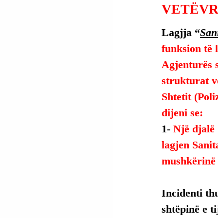
VETËVR
Lagjja “
San
funksion të l
Agjenturës 
strukturat v
Shtetit (Pol
dijeni se:
1- 
Një djalë
lagjen Sanit
mushkërinë 
Incidenti th
shtëpinë e t