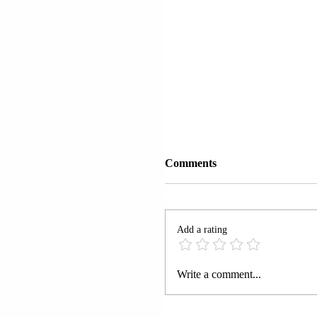
Comments
Add a rating
NAPOLI | TRUPAT E
Write a comment...
PAJETË TË DY GRAV
ZBULUAN NË NJË
KANTIER NDËRTIMI 