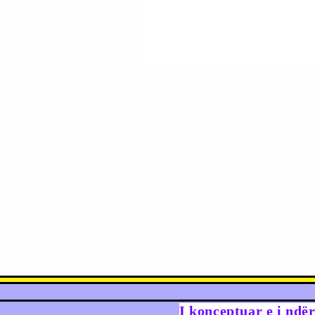
I konceptuar e i ndë