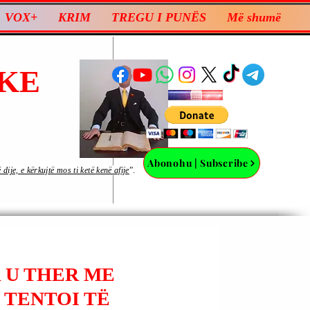
VOX+
KRIM
TREGU I PUNËS
Më shumë
KE
Abonohu | Subscribe
ije, e kërkujtë mos ti ketë kenë afije
”.
R U THER ME
I TENTOI TË