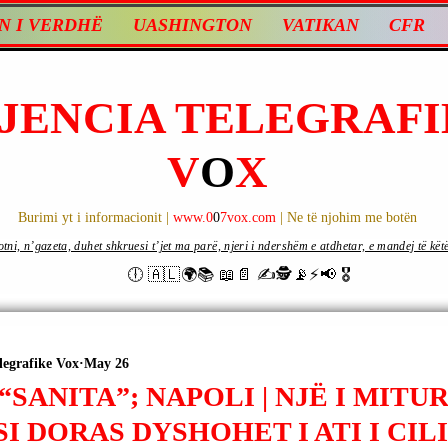
N I VERDHË
UASHINGTON
VATIKAN
CFR
JENCIA TELEGRAFI
V
O
X
Burimi yt i informacionit |
www.0
0
7vox.com
| Ne të njohim me botën
ni, n’gazeta, duhet shkruesi t’jet ma parë, njeri i ndershëm e atdhetar, e mandej të këtë d
🕕 🇦🇱🌍📚 📖📄 ✍🕵️📡⚡️📢 🎖
legrafike Vox
May 26
“SANITA”; NAPOLI | NJË I MITU
SI DORAS DYSHOHET I ATI I CIL