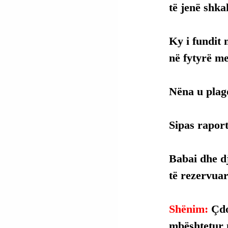
të jenë shka
Ky
 i fundit
në fytyrë me
Nëna u plago
Sipas raport
Babai dhe dj
të rezervuar
Shënim: 
Çdo
mbështetur 