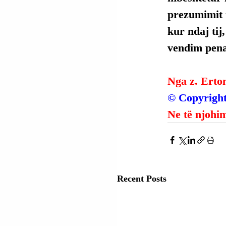
prezumimit t
kur ndaj tij
vendim penal
Nga z. Erto
© Copyright
Ne të njohim
Recent Posts