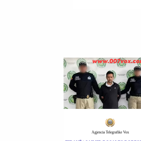
POLENA TROÇIA
(POLLENA TROCCHIA
DYSHOHET SE ATO J
VRARË NGA TUTORË
PROSTITUCIONIT.
Agjencia Telegrafike Vox