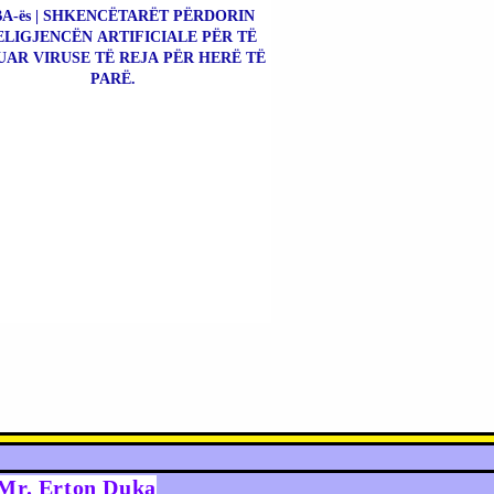
A-ës | SHKENCËTARËT PËRDORIN
ELIGJENCËN ARTIFICIALE PËR TË
UAR VIRUSE TË REJA PËR HERË TË
PARË.
y Mr. Erton Duka