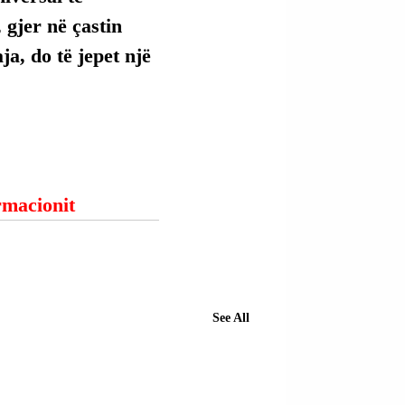
 gjer në çastin 
ja, do të jepet një 
ormacionit
See All