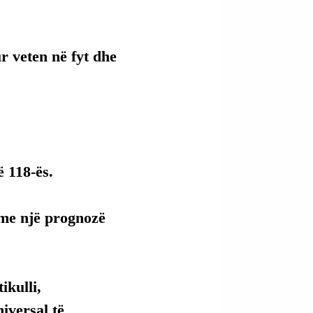
ur veten në fyt dhe 
ë 118-ës.
 me një prognozë 
kulli, 
versal të 