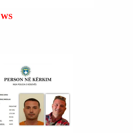
ARRESTUA NJË QYTETAR
RUMUN I CILI PRANOI
EWS
AKTIN E VRASJES SË TIJ.