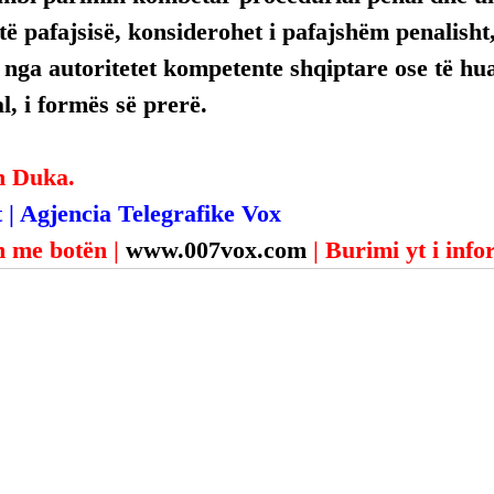
ë pafajsisë, konsiderohet i pafajshëm penalisht,
, nga autoritetet kompetente shqiptare ose të hua
, i formës së prerë.
n Duka.
 | Agjencia Telegrafike Vox
 me botën | 
www.007vox.com
| Burimi yt i inf