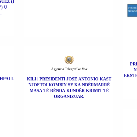
UEZ (I
) U
.
PR
Agjencia Telegrafike Vox
N
EKSTR
SHPALL
KILI | PRESIDENTI JOSE ANTONIO KAST
NJOFTOI KOMBIN SE KA NDËRMARRË
MASA TË RËNDA KUNDËR KRIMIT TË
ORGANIZUAR.