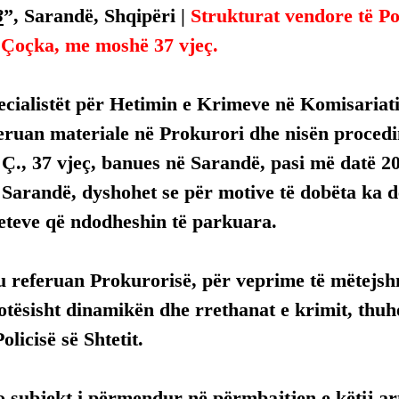
3
”, Sarandë, Shqipëri | 
Strukturat vendore të Po
Çoçka, me moshë 37 vjeç.
pecialistët për Hetimin e Krimeve në Komisariati
eruan materiale në Prokurori dhe nisën procedi
 Ç., 37 vjeç, banues në Sarandë, pasi më datë 20
, Sarandë, dyshohet se për motive të dobëta ka
eteve që ndodheshin të parkuara.
u referuan Prokurorisë, për veprime të mëtejsh
tësisht dinamikën dhe rrethanat e krimit, thuh
olicisë së Shtetit.
 subjekt i përmendur në përmbajtjen e këtij arti