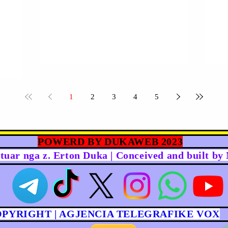
1
2
3
4
5
POWERD BY DUKAWEB 2023
rtuar nga z. Erton Duka | Conceived and built b
OPYRIGHT | AGJENCIA TELEGRAFIKE VOX