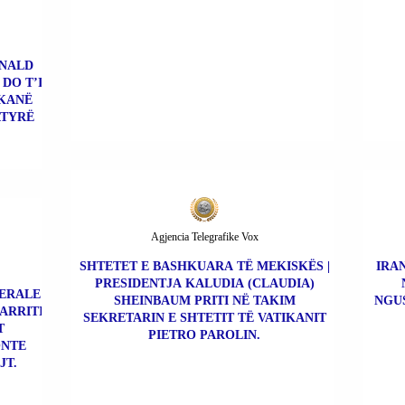
ONALD
DO T’I
 KANË
ATYRË
Agjencia Telegrafike Vox
SHTETET E BASHKUARA TË MEKISKËS |
IRAN
PRESIDENTJA KALUDIA (CLAUDIA)
BERALE
SHEINBAUM PRITI NË TAKIM
NGU
 ARRITI
SEKRETARIN E SHTETIT TË VATIKANIT
T
PIETRO PAROLIN.
ONTE
JT.