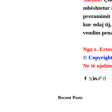
mbështetur 
prezumimit t
kur ndaj tij
vendim penal
Nga z. Erto
© Copyright
Ne të njohim
Recent Posts