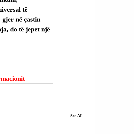
versal të 
 gjer në çastin 
ja, do të jepet një 
ormacionit
See All