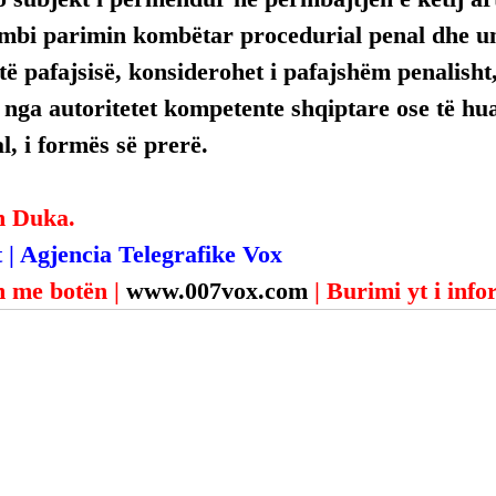
mbi parimin kombëtar procedurial penal dhe uni
ë pafajsisë, konsiderohet i pafajshëm penalisht,
, nga autoritetet kompetente shqiptare ose të hua
, i formës së prerë.
n Duka.
 | Agjencia Telegrafike Vox
 me botën | 
www.007vox.com
| Burimi yt i inf