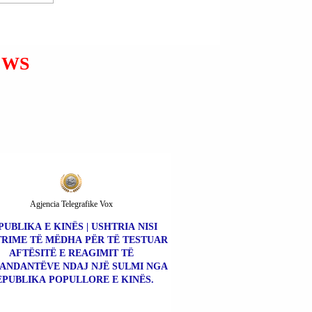
DELVINË | ELVISA
DHIMAKU DHE ROZINA
DHIMAKU MBETËN TË
VDEKURA NË AKSIDENT
EWS
AUTOMOBILISTIK;
ANTONELA ZHUPA E
PLAGOSUR; NJË NGA
AUTOMJETET DREJTOHEJ
NGA KEVIN NORA.
Agjencia Telegrafike Vox
PUBLIKA E KINËS | USHTRIA NISI
RIME TË MËDHA PËR TË TESTUAR
AFTËSITË E REAGIMIT TË
NDANTËVE NDAJ NJË SULMI NGA
EPUBLIKA POPULLORE E KINËS.