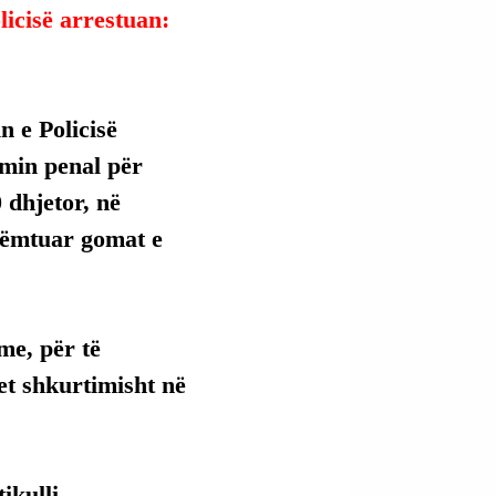
licisë arrestuan:
n e Policisë 
min penal për 
 dhjetor, në 
 dëmtuar gomat e 
me, për të 
et shkurtimisht në 
kulli, 