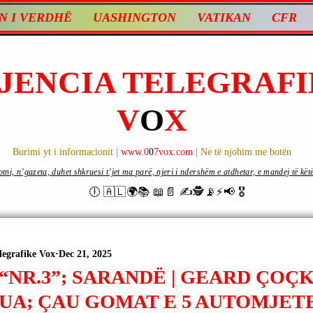
N I VERDHË
UASHINGTON
VATIKAN
CFR
JENCIA TELEGRAFI
V
O
X
Burimi yt i informacionit |
www.0
0
7vox.com
| Ne të njohim me botën
ni, n’gazeta, duhet shkruesi t’jet ma parë, njeri i ndershëm e atdhetar, e mandej të këtë d
🕕 🇦🇱🌍📚 📖📄 ✍🕵️📡⚡️📢 🎖
legrafike Vox
Dec 21, 2025
“NR.3”; SARANDË | GEARD ÇOÇK
UA; ÇAU GOMAT E 5 AUTOMJET