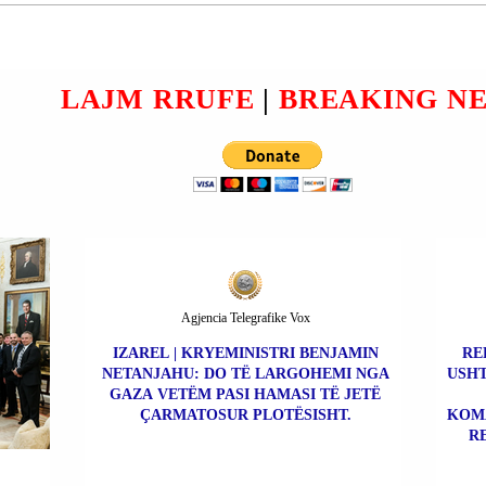
PËRMBYTJEVE DO TË
EVAKUOHEN 25 FAMILJE;
DO TË VENDOSEN NË
ÇADRA.
LAJM RRUFE
|
BREAKING N
Agjencia Telegrafike Vox
IZAREL | KRYEMINISTRI BENJAMIN
RE
NETANJAHU: DO TË LARGOHEMI NGA
USHT
GAZA VETËM PASI HAMASI TË JETË
ÇARMATOSUR PLOTËSISHT.
KOMA
R