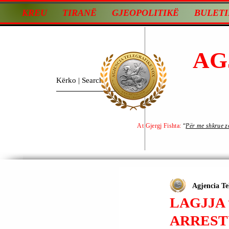
KREU
TIRANË
GJEOPOLITIKË
BULETI
AG
At Gjergj Fishta:
“
Për me shkrue zot
Agjencia Te
LAGJJA 
ARREST