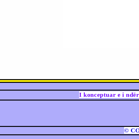
I konceptuar e i ndë
© C