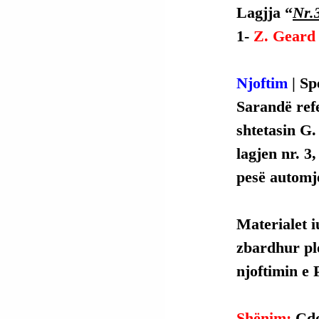
Lagjja “
Nr.
1- 
Z. Geard 
Njoftim
 | S
Sarandë ref
shtetasin G.
lagjen nr. 3
pesë automj
Materialet i
zbardhur plo
njoftimin e P
Shënim: 
Çdo