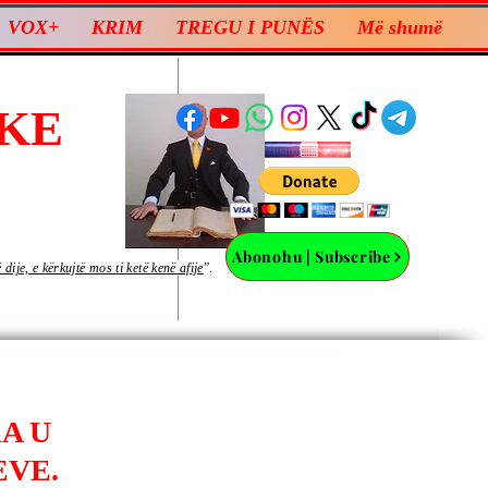
VOX+
KRIM
TREGU I PUNËS
Më shumë
KE
Abonohu | Subscribe
ije, e kërkujtë mos ti ketë kenë afije
”.
A U
EVE.