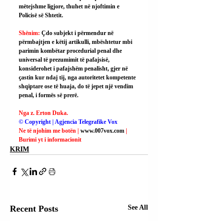
mëtejshme ligjore, thuhet në njoftimin e 
Policisë së Shtetit.
Shënim: 
Çdo subjekt i përmendur në 
përmbajtjen e këtij artikulli, mbështetur mbi 
parimin kombëtar procedurial penal dhe 
universal të prezumimit të pafajsisë, 
konsiderohet i pafajshëm penalisht, gjer në 
çastin kur ndaj tij, nga autoritetet kompetente 
shqiptare ose të huaja, do të jepet një vendim 
penal, i formës së prerë.
Nga z. Erton Duka.
© Copyright | Agjencia Telegrafike Vox
Ne të njohim me botën | 
www.007vox.com
| 
Burimi yt i informacionit
KRIM
Recent Posts
See All