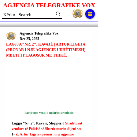
AGJENCIA TELEGRAFIKE V
O
X
Agjencia Telegrafike Vox
Dec 25, 2025
LAGJJA “NR. 2”; KAVAJË | ARTUR LIGEJA
(PRONAR I NJË AGJENCIE UDHËTIMESH)
MBETI I PLAGOSUR ME THIKË.
Pamje nga vendi i ngjarjes kriminale
Lagjja “
Nr. 2
”, Kavajë, Shqipëri | 
Strukturat 
vendore të Policisë së Shtetit morën dijeni se:
1- 
Z. Artur Ligeja (pronar i një agjencie 