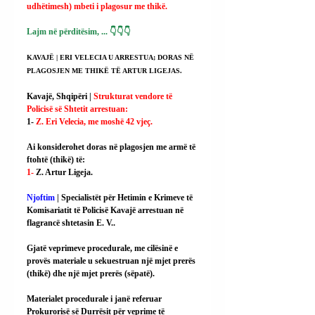
udhëtimesh) mbeti i plagosur me thikë.
Lajm në përditësim, ... 👇👇👇
KAVAJË | ERI VELECIA U ARRESTUA; DORAS NË 
PLAGOSJEN ME THIKË TË ARTUR LIGEJAS.
Kavajë, Shqipëri | 
Strukturat vendore të 
Policisë së Shtetit arrestuan:
1- 
Z. Eri Velecia, me moshë 42 vjeç.
Ai
 konsiderohet doras në plagosjen me armë të 
ftohtë (thikë) të:
1- 
Z. Artur Ligeja.
Njoftim
 | Specialistët për Hetimin e Krimeve të 
Komisariatit të Policisë Kavajë arrestuan në 
flagrancë shtetasin E. V..
Gjatë veprimeve procedurale, me cilësinë e 
provës materiale u sekuestruan një mjet prerës 
(thikë) dhe një mjet prerës (sëpatë).
Materialet procedurale i janë referuar 
Prokurorisë së Durrësit për veprime të 