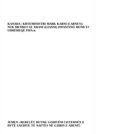
KANADA | KRYEMINISTRI MARK KARNI (CARNEY):
NUK MENDOJ SE XHANI (GIANNI) INFANTINO MUND TA
UDHËHEQË FIFA-n.
JEMEN | REBELËT HUTHI: GODITËM CISTERNËN E
DYTË SAUDITE TË NAFTËS NË GJIRIN E ADENIT.