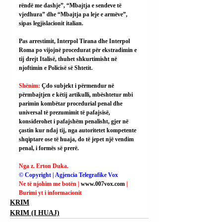
rëndë me dashje”, “Mbajtja e sendeve të 
vjedhura” dhe “Mbajtja pa leje e armëve”, 
sipas legjislacionit italian.
Pas arrestimit, Interpol Tirana dhe Interpol 
Roma po vijojnë procedurat për ekstradimin e 
tij drejt Italisë, thuhet shkurtimisht në 
njoftimin e Policisë së Shtetit.
Shënim: 
Çdo subjekt i përmendur në 
përmbajtjen e këtij artikulli, mbështetur mbi 
parimin kombëtar procedurial penal dhe 
universal të prezumimit të pafajsisë, 
konsiderohet i pafajshëm penalisht, gjer në 
çastin kur ndaj tij, nga autoritetet kompetente 
shqiptare ose të huaja, do të jepet një vendim 
penal, i formës së prerë.
Nga z. Erton Duka.
© Copyright | Agjencia Telegrafike Vox
Ne të njohim me botën | 
www.007vox.com
| 
Burimi yt i informacionit
KRIM
KRIM (I HUAJ)