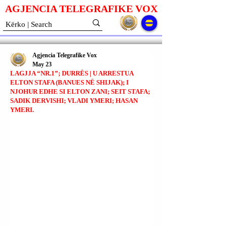
AGJENCIA TELEGRAFIKE V
O
X
Agjencia Telegrafike Vox
May 23
LAGJJA “NR.1”; DURRËS | U ARRESTUA
ELTON STAFA (BANUES NË SHIJAK); I
NJOHUR EDHE SI ELTON ZANI; SEIT STAFA;
SADIK DERVISHI; VLADI YMERI; HASAN
YMERI.