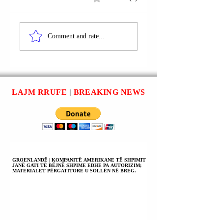
TIRANË |
DURRËS | AGIM
AKSIDENT
SHURDHI U
Comment and rate...
AUTOMOBILISTIK
ARRESTUA; 1045
NË AUTOUDHËN
FARA HASHASHI.
“DURRËS-
TIRANË”; NJË
AUTOMJET U
LAJM RRUFE
|
BREAKING NEWS
DOGJ.
GROENLANDË | KOMPANITË AMERIKANE TË SHPIMIT
JANË GATI TË BËJNË SHPIME EDHE PA AUTORIZIM;
MATERIALET PËRGATITORE U SOLLËN NË BREG.