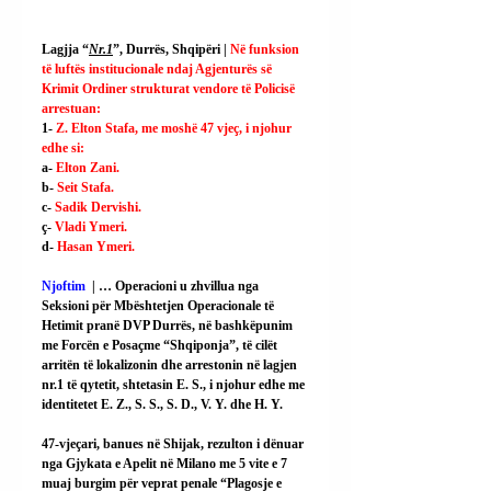
Lagjja “
Nr.1
”, Durrës, Shqipëri | 
Në funksion 
të luftës institucionale ndaj Agjenturës së 
Krimit Ordiner strukturat vendore të Policisë 
arrestuan:
1- 
Z. Elton Stafa, me moshë 47 vjeç, i njohur 
edhe si:
a- 
Elton Zani.
b- 
Seit Stafa.
c- 
Sadik Dervishi.
ç- 
Vladi Ymeri.
d- 
Hasan Ymeri.
Njoftim  
| … Operacioni u zhvillua nga 
Seksioni për Mbështetjen Operacionale të 
Hetimit pranë DVP Durrës, në bashkëpunim 
me Forcën e Posaçme “Shqiponja”, të cilët 
arritën të lokalizonin dhe arrestonin në lagjen 
nr.1 të qytetit, shtetasin E. S., i njohur edhe me 
identitetet E. Z., S. S., S. D., V. Y. dhe H. Y.
47-vjeçari, banues në Shijak, rezulton i dënuar 
nga Gjykata e Apelit në Milano me 5 vite e 7 
muaj burgim për veprat penale “Plagosje e 