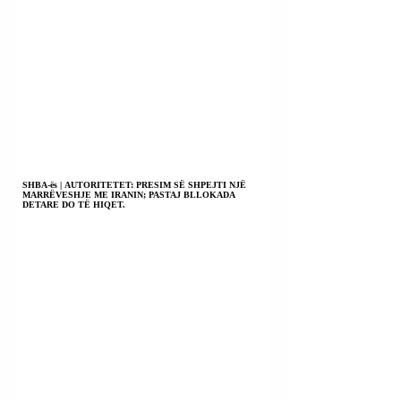
SHBA-ës | AUTORITETET: PRESIM SË SHPEJTI NJË
MARRËVESHJE ME IRANIN; PASTAJ BLLOKADA
DETARE DO TË HIQET.