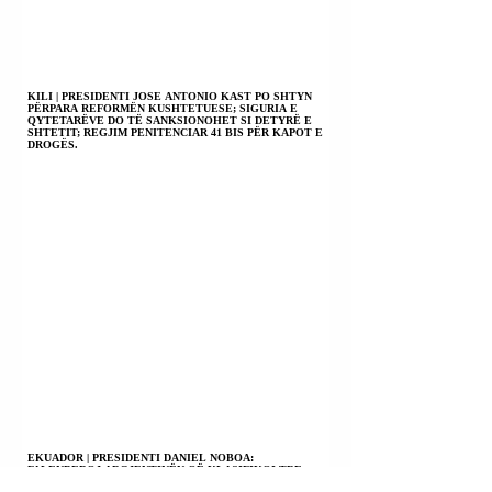
KILI | PRESIDENTI JOSE ANTONIO KAST PO SHTYN
PËRPARA REFORMËN KUSHTETUESE; SIGURIA E
QYTETARËVE DO TË SANKSIONOHET SI DETYRË E
SHTETIT; REGJIM PENITENCIAR 41 BIS PËR KAPOT E
DROGËS.
EKUADOR | PRESIDENTI DANIEL NOBOA:
FALENDEROJ ARGJENTINËN QË KLASIFIKOI TRE
BANDA KRIMINALE EKUADORIANE SI TERRORISTE;