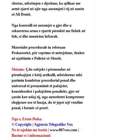
shtetas, mbrëmjen e djeshme, ka qëlluar me 
armë zjarri në ajër nga automjeti i tij në zonën 
së Ali Demit.
Nga kontrolli në automjet u gjet dhe u 
sekuestrua arma e zjarrit pistoletë me fishek në 
fole, si dhe municion luftarak.
Materialet procedurale iu referuan 
Prokurorisë, për veprime të mëtejshme, thuhet 
në njoftimin e Policisë së Shtetit.
Shënim: 
Çdo subjekt i përmendur në 
përmbajtjen e këtij artikulli, mbështetur mbi 
parimin kombëtar procedurial penal dhe 
universal të prezumimit të pafajsisë, 
konsiderohet i pafajshëm penalisht, gjer në 
çastin kur ndaj tij, nga autoritetet kompetente 
shqiptare ose të huaja, do të jepet një vendim 
penal, i formës së prerë.
Nga z. Erton Duka.
© Copyright | Agjencia Telegrafike Vox
Ne të njohim me botën | 
www.007vox.com
| 
Burimi yt i informacionit