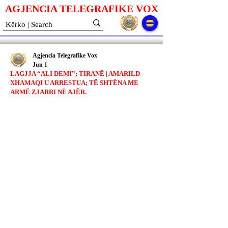
AGJENCIA TELEGRAFIKE V
O
X
Agjencia Telegrafike Vox
Jun 1
LAGJJA “ALI DEMI”; TIRANË | AMARILD
XHAMAQI U ARRESTUA; TË SHTËNA ME
ARMË ZJARRI NË AJËR.