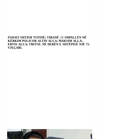
FSHATI SHTISH TUFINË; TIRANË | U SHPALLËN NË
KËRKIM POLICOR ALTIN ALLA; MAKSIM ALLA;
ERVIS ALLA; TRITOL NË DERËN E SHTËPISË NJË 72-
VJEÇARI.