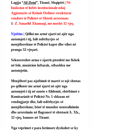
Lagjja “
Ali Demi
”, Tiranë, Shqipëri | 
Në 
funksion të luftës institucionale ndaj 
Agjenturës së Krimit Ordiner strukturat 
vendore të Policisë së Shtetit arrestuan:
1- 
Z. Amarild Xhamaqi, me moshë 32 vjeç.
Njoftim 
| Qëlloi me armë zjarri në ajër nga 
automjeti i tij, falë ndërhyrjes së 
menjëhershme të Policisë kapet dhe vihet në 
pranga 32-vjeçari.
Sekuestrohet arma e zjarrit pistoletë me fishek 
në fole, municion luftarak, sëbashku me 
automjetin.
Menjëherë pas njoftimit të marrë se një shtetas 
po qëllonte me armë zjarri në ajër nga 
automjeti i tij në zonën e Alidemit, shërbimet e 
Komisariatit të Policisë Nr. 1 shkuan në 
vendngjarje dhe, falë ndërhyrjes së 
menjëhershme, bënë të mundur neutralizimin 
dhe arrestimin në flagrancë të shtetasit A. Xh., 
32 vjeç, banues në Tiranë.
Nga veprimet e para hetimore dyshohet se ky 