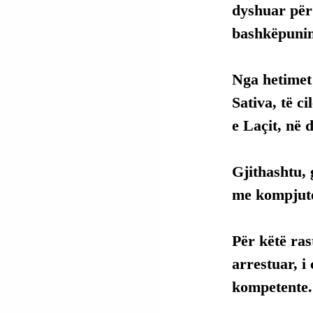
dyshuar për
bashkëpuni
Nga hetimet 
Sativa, të c
e Laçit, në 
Gjithashtu, 
me kompjute
Për këtë rast
arrestuar, i
kompetente.