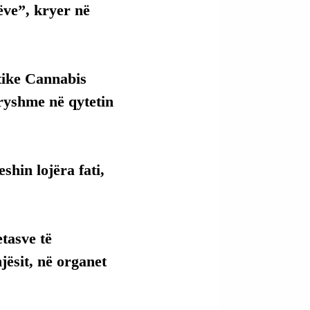
ve”, kryer në 
tike Cannabis 
dryshme në qytetin 
shin lojëra fati, 
etasve të 
jësit, në organet 