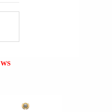
LAÇ | MATEO SELALA U
ARRESTUA; I PËRFSHIRË
NË VJEDHJE BANESASH
NË MBRETËRINË E
SPANJËS.
EWS