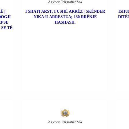
Agjencia Telegrafike Vox
Ë |
FSHATI ARST; FUSHË ARRËZ | SKËNDER
ISHU
DOGJI
NIKA U ARRESTUA; 130 RRËNJË
DITË
EPSE
HASHASH.
 SE TË
Agjencia Telegrafike Vox