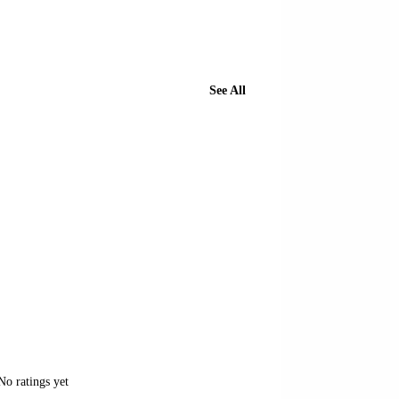
See All
of 5 stars.
No ratings yet