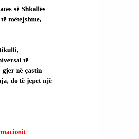
tës së Shkallës 
 të mëtejshme, 
kulli, 
versal të 
 gjer në çastin 
ja, do të jepet një 
ormacionit