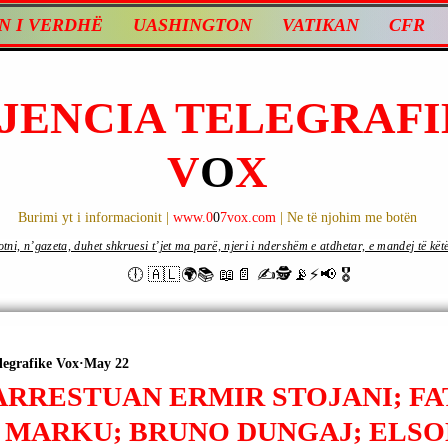
N I VERDHË
UASHINGTON
VATIKAN
CFR
JENCIA TELEGRAFI
V
O
X
Burimi yt i informacionit |
www.0
0
7vox.com
| Ne të njohim me botën
ni, n’gazeta, duhet shkruesi t’jet ma parë, njeri i ndershëm e atdhetar, e mandej të këtë d
🕕 🇦🇱🌍📚 📖📄 ✍🕵️📡⚡️📢 🎖
legrafike Vox
May 22
 ARRESTUAN ERMIR STOJANI; FA
 MARKU; BRUNO DUNGAJ; ELSO