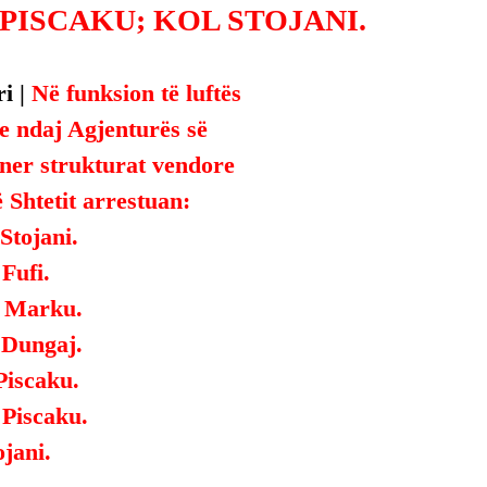
PISCAKU; KOL STOJANI.
i | 
Në funksion të luftës 
le ndaj Agjenturës së 
ner strukturat vendore 
ë Shtetit arrestuan:
Stojani.
Fufi.
o Marku.
 Dungaj.
Piscaku.
 Piscaku.
ojani.