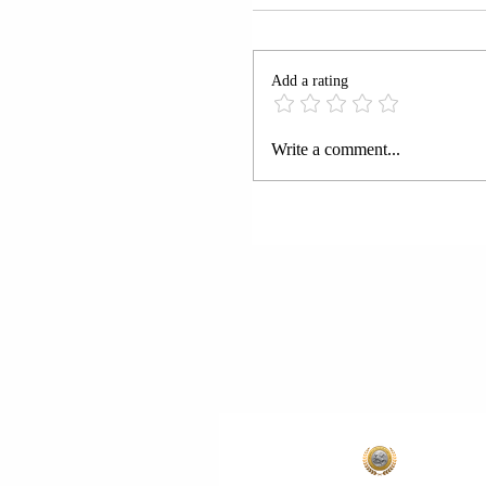
Add a rating
LAÇ | SOKOL TOMA 
Write a comment...
PRE E DHUNËS FIZIK