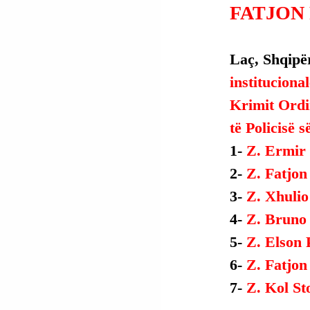
FATJON 
Laç, Shqipër
instituciona
Krimit Ordi
të Policisë s
1- 
Z. Ermir 
2- 
Z. Fatjon 
3- 
Z. Xhuli
4- 
Z. Bruno
5- 
Z. Elson 
6- 
Z. Fatjon
7- 
Z. Kol St