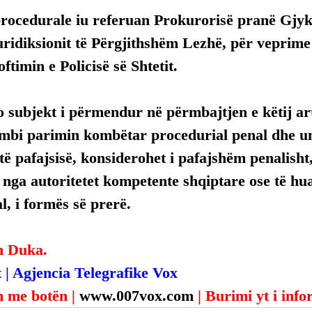
procedurale iu referuan Prokurorisë pranë Gjyka
uridiksionit të Përgjithshëm Lezhë, për veprime
ftimin e Policisë së Shtetit.
 subjekt i përmendur në përmbajtjen e këtij arti
mbi parimin kombëtar procedurial penal dhe uni
ë pafajsisë, konsiderohet i pafajshëm penalisht,
, nga autoritetet kompetente shqiptare ose të hua
, i formës së prerë.
n Duka.
 | Agjencia Telegrafike Vox
 me botën | 
www.007vox.com
| Burimi yt i inf