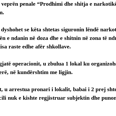
 veprën penale “Prodhimi dhe shitja e narkotikë
m.
dyshohet se këta shtetas siguronin lëndë narko
ilën e ndanin në doza dhe e shitnin në zona të n
disa raste edhe afër shkollave.
gjatë operacionit, u zbulua 1 lokal ku organizohe
rë, në kundërshtim me ligjin.
, u arrestua pronari i lokalit, babai i 2 prej sht
 cili nuk e kishte regjistruar subjektin dhe punon