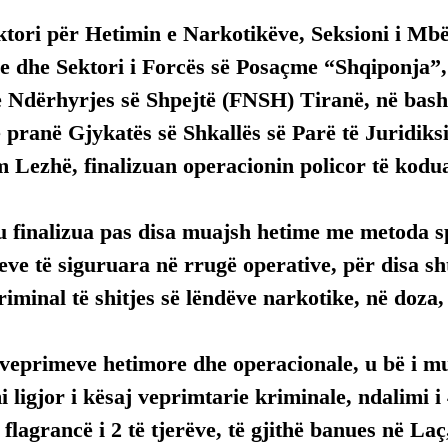
ektori për Hetimin e Narkotikëve, Seksioni i Mbë
e dhe Sektori i Forcës së Posaçme “Shqiponja”,
e Ndërhyrjes së Shpejtë (FNSH) Tiranë, në ba
pranë Gjykatës së Shkallës së Parë të Juridiksi
 Lezhë, finalizuan operacionin policor të kodu
 finalizua pas disa muajsh hetime me metoda sp
ve të siguruara në rrugë operative, për disa sh
kriminal të shitjes së lëndëve narkotike, në doza,
i veprimeve hetimore dhe operacionale, u bë i m
ligjor i kësaj veprimtarie kriminale, ndalimi i 
 flagrancë i 2 të tjerëve, të gjithë banues në Laç