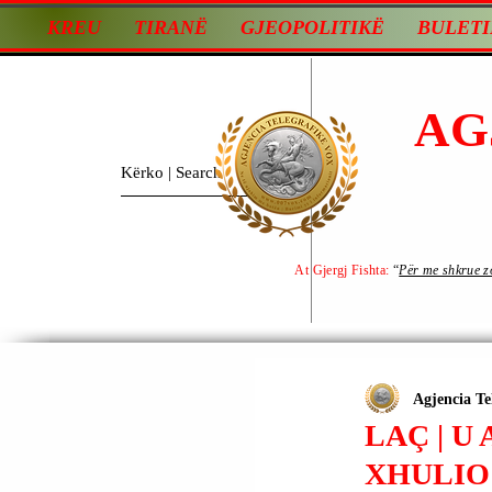
KREU
TIRANË
GJEOPOLITIKË
BULETI
AG
At Gjergj Fishta:
“
Për me shkrue zot
Agjencia Te
LAÇ | U
XHULIO