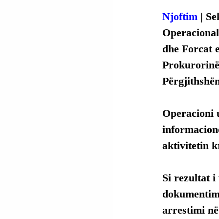
Njoftim
 | S
Operacional
dhe Forcat 
Prokurorinë 
Përgjithshëm
Operacioni u
informacione
aktivitetin 
Si
 rezultat 
dokumentimi 
arrestimi në