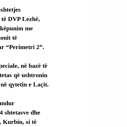
shtetjes 
 të DVP Lezhë, 
shkëpunim me 
onit të 
ar “Perimetri 2”.
eciale, në bazë të 
tetas që ushtronin 
 në qytetin e Laçit.
undur 
4 shtetasve dhe 
, Kurbin, si të 