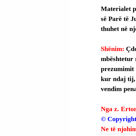
Materialet 
së Parë të J
thuhet në njo
Shënim: 
Çdo
mbështetur 
prezumimit t
kur ndaj tij
vendim penal
Nga z. Erto
© Copyright
Ne të njohim