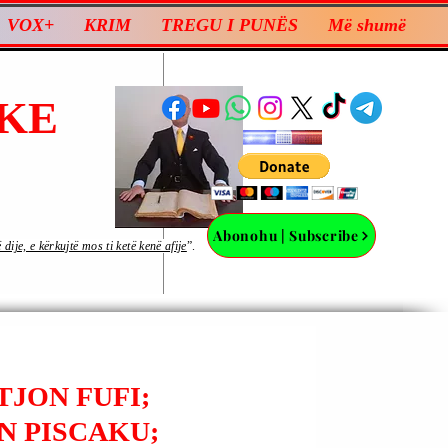
VOX+
KRIM
TREGU I PUNËS
Më shumë
KE
Abonohu | Subscribe
ije, e kërkujtë mos ti ketë kenë afije
”.
TJON FUFI;
N PISCAKU;