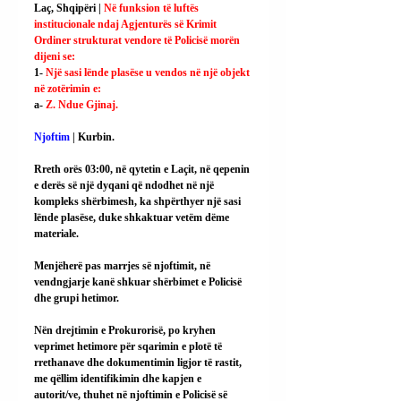
Laç, Shqipëri | 
Në funksion të luftës 
institucionale ndaj Agjenturës së Krimit 
Ordiner strukturat vendore të Policisë morën 
dijeni se:
1- 
Një sasi lënde plasëse u vendos në një objekt 
në zotërimin e:
a- 
Z. Ndue Gjinaj.
Njoftim 
| Kurbin.
Rreth orës 03:00, në qytetin e Laçit, në qepenin 
e derës së një dyqani që ndodhet në një 
kompleks shërbimesh, ka shpërthyer një sasi 
lënde plasëse, duke shkaktuar vetëm dëme 
materiale.
Menjëherë pas marrjes së njoftimit, në 
vendngjarje kanë shkuar shërbimet e Policisë 
dhe grupi hetimor.
Nën drejtimin e Prokurorisë, po kryhen 
veprimet hetimore për sqarimin e plotë të 
rrethanave dhe dokumentimin ligjor të rastit, 
me qëllim identifikimin dhe kapjen e 
autorit/ve, thuhet në njoftimin e Policisë së 