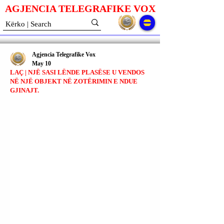
AGJENCIA TELEGRAFIKE V
O
X
Agjencia Telegrafike Vox
May 10
LAÇ | NJË SASI LËNDE PLASËSE U VENDOS
NË NJË OBJEKT NË ZOTËRIMIN E NDUE
GJINAJT.