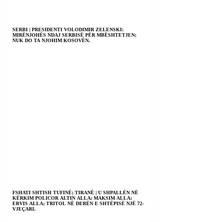
SERBI | PRESIDENTI VOLODIMIR ZELENSKI:
MIRËNJOHËS NDAJ SERBISË PËR MBËSHTETJEN;
NUK DO TA NJOHIM KOSOVËN.
FSHATI SHTISH TUFINË; TIRANË | U SHPALLËN NË
KËRKIM POLICOR ALTIN ALLA; MAKSIM ALLA;
ERVIS ALLA; TRITOL NË DERËN E SHTËPISË NJË 72-
VJEÇARI.