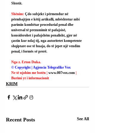
Shtetit.
Shënim: 
Çdo subjekt i përmendur në 
përmbajtjen e këtij artikulli, mbështetur mbi 
parimin kombëtar procedurial penal dhe 
universal të prezumimit të pafajsisë, 
konsiderohet i pafajshëm penalisht, gjer në 
çastin kur ndaj tij, nga autoritetet kompetente 
shqiptare ose të huaja, do të jepet një vendim 
penal, i formës së prerë.
Nga z. Erton Duka.
© Copyright | Agjencia Telegrafike Vox
Ne të njohim me botën | 
www.007vox.com
| 
Burimi yt i informacionit
KRIM
Recent Posts
See All