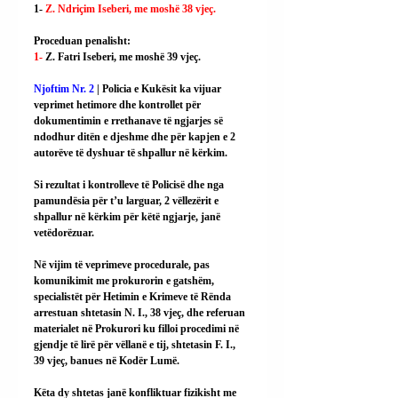
1- 
Z. Ndriçim Iseberi, me moshë 38 vjeç.
Proceduan penalisht:
1- 
Z. Fatri Iseberi, me moshë 39 vjeç.
Njoftim Nr. 2 
| Policia e Kukësit ka vijuar 
veprimet hetimore dhe kontrollet për 
dokumentimin e rrethanave të ngjarjes së 
ndodhur ditën e djeshme dhe për kapjen e 2 
autorëve të dyshuar të shpallur në kërkim.
Si rezultat i kontrolleve të Policisë dhe nga 
pamundësia për t’u larguar, 2 vëllezërit e 
shpallur në kërkim për këtë ngjarje, janë 
vetëdorëzuar.
Në vijim të veprimeve procedurale, pas 
komunikimit me prokurorin e gatshëm, 
specialistët për Hetimin e Krimeve të Rënda 
arrestuan shtetasin N. I., 38 vjeç, dhe referuan 
materialet në Prokurori ku filloi procedimi në 
gjendje të lirë për vëllanë e tij, shtetasin F. I., 
39 vjeç, banues në Kodër Lumë.
Këta dy shtetas janë konfliktuar fizikisht me 