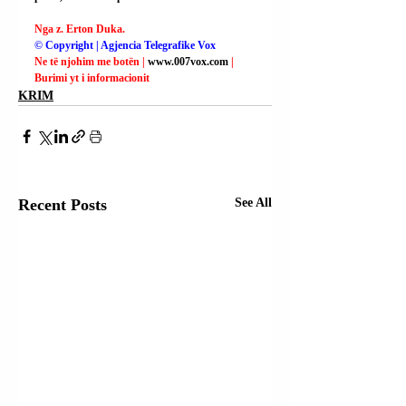
Nga z. Erton Duka.
© Copyright | Agjencia Telegrafike Vox
Ne të njohim me botën | 
www.007vox.com
| 
Burimi yt i informacionit
KRIM
Recent Posts
See All