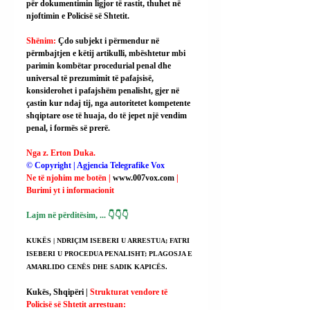
për dokumentimin ligjor të rastit, thuhet në 
njoftimin e Policisë së Shtetit.
Shënim: 
Çdo subjekt i përmendur në 
përmbajtjen e këtij artikulli, mbështetur mbi 
parimin kombëtar procedurial penal dhe 
universal të prezumimit të pafajsisë, 
konsiderohet i pafajshëm penalisht, gjer në 
çastin kur ndaj tij, nga autoritetet kompetente 
shqiptare ose të huaja, do të jepet një vendim 
penal, i formës së prerë.
Nga z. Erton Duka.
© Copyright | Agjencia Telegrafike Vox
Ne të njohim me botën | 
www.007vox.com
| 
Burimi yt i informacionit
Lajm në përditësim, ... 👇👇👇
KUKËS | NDRIÇIM ISEBERI U ARRESTUA; FATRI 
ISEBERI U PROCEDUA PENALISHT; PLAGOSJA E 
AMARLIDO CENËS DHE SADIK KAPICËS.
Kukës, Shqipëri | 
Strukturat vendore të 
Policisë së Shtetit arrestuan: