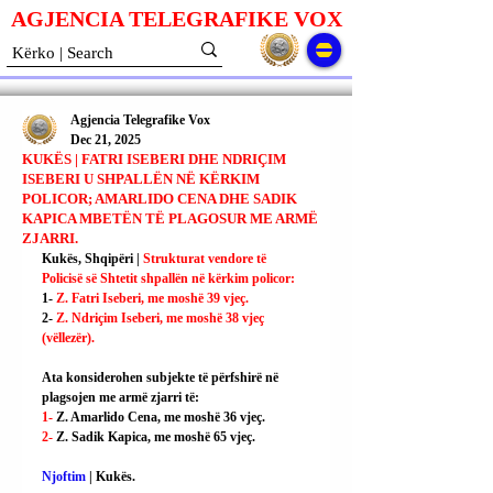
AGJENCIA TELEGRAFIKE V
O
X
Agjencia Telegrafike Vox
Dec 21, 2025
KUKËS | FATRI ISEBERI DHE NDRIÇIM
ISEBERI U SHPALLËN NË KËRKIM
POLICOR; AMARLIDO CENA DHE SADIK
KAPICA MBETËN TË PLAGOSUR ME ARMË
ZJARRI.
Kukës, Shqipëri | 
Strukturat vendore të 
Policisë së Shtetit shpallën në kërkim policor:
1- 
Z. Fatri Iseberi, me moshë 39 vjeç.
2- 
Z. Ndriçim Iseberi, me moshë 38 vjeç 
(vëllezër).
Ata konsiderohen subjekte të përfshirë në 
plagsojen me armë zjarri të:
1- 
Z. Amarlido Cena, me moshë 36 vjeç.
2- 
Z. Sadik Kapica, me moshë 65 vjeç.
Njoftim
 | 
Kukës.