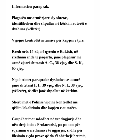
Informacion paraprak.
Plagosën me armë zjarri dy shtetas, 
identifikohen dhe shpallen në kërkim autorët e 
dyshuar (vëllezër).
Vijojnë kontrollet intensive për kapjen e tyre.
Rreth orës 14:35, në qytetin e Kukësit, në 
rrethana ende të paqarta, janë plagosur me 
armë zjarri shtetasit A. C., 36 vjeç, dhe S. K., 
65 vjeç.
Nga hetimet paraprake dyshohet se autorë 
janë shtetasit F. I., 39 vjeç, dhe N. I., 38 vjeç, 
(vëllezër), të cilët janë shpallur në kërkim.
Shërbimet e Policisë vijojnë kontrollet me 
qëllim lokalizimin dhe kapjen e autorëve.
Grupi hetimor ndodhet në vendngjarje dhe 
nën drejtimin e Prokurorisë, po punon për 
sqarimin e rrethanave të ngjarjes, si dhe për 
fiksimin e çdo prove që do t’i shërbejë hetimit, 