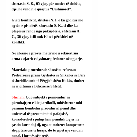
shtetasin S. K., 65 vjeç, për motive të dobëta, 
dje, në vendin e quajtur “Dëshmorët”.
Gjatë konfliktit, shtetasi N. I. e ka goditur me 
qytën e pistoletës shtetasin S. K., si dhe ka 
plagosur rëndë nga pakujdesia, shtetasin A. 
C., 36 vjeç, i cili nuk ishte i përfshirë në 
konflikt.
Në cilësinë e provës materiale u sekuestrua 
arma e zjarrit e dyshuar përdorur në ngjarje.
Materialet procedurale shtesë iu referuan 
Prokurorisë pranë Gjykatës së Shkallës së Parë 
të Juridiksionit të Përgjithshëm Kukës, thuhet 
në njoftimin e Policisë së Shtetit.
Shënim: 
Çdo subjekt i përmendur në 
përmbajtjen e këtij artikulli, mbështetur mbi 
parimin kombëtar procedurial penal dhe 
universal të prezumimit të pafajsisë, 
konsiderohet i pafajshëm penalisht, gjer në 
çastin kur ndaj tij, nga autoritetet kompetente 
shqiptare ose të huaja, do të jepet një vendim 
penal, i formës së prerë.