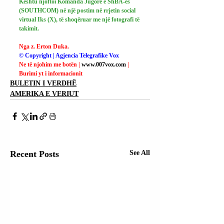
Kështu njoftoi Komanda Jugore e ShBA-ës 
(SOUTHCOM) në një postim në rrjetin social 
virtual Iks (X), të shoqëruar me një fotografi të 
takimit.
Nga z. Erton Duka.
© Copyright | Agjencia Telegrafike Vox
Ne të njohim me botën | 
www.007vox.com
| 
Burimi yt i informacionit
BULETIN I VERDHË
AMERIKA E VERIUT
Recent Posts
See All