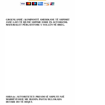
GROENLANDË | KOMPANITË AMERIKANE TË SHPIMIT
JANË GATI TË BËJNË SHPIME EDHE PA AUTORIZIM;
MATERIALET PËRGATITORE U SOLLËN NË BREG.
SHBA-ës | AUTORITETET: PRESIM SË SHPEJTI NJË
MARRËVESHJE ME IRANIN; PASTAJ BLLOKADA
DETARE DO TË HIQET.