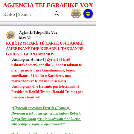
AGJENCIA TELEGRAFIKE V
O
X
Agjencia Telegrafike Vox
May 30
KUBË | ZYRTARË TË LARTË USHTARAKË
AMERIKANË DHE KUBANË U TAKUAN NË
GJIRIN E GUANTANAMOS.
Uashington, Amerikë | 
Zyrtarë të lartë 
ushtarakë amerikanë dhe kubanë u takuan të 
premten në Gjirin e Guantanamos, bazën 
amerikane në ishullin e Karaibeve, mes 
marrëdhënieve të tensionuara midis 
Uashingtonit dhe Havanës pas kërcënimit të 
Presidentit Danlld Tramp (Donald Trump) për 
marrjen e kontrollit.
“
Gjenerali amerikan Frensis (Francis) 
Donovan u takua me gjeneralin kuban Roberto 
Legra Sotolongo për një shkëmbim të shkurtër 
mbi çështjet e sigurisë operacionale
”.