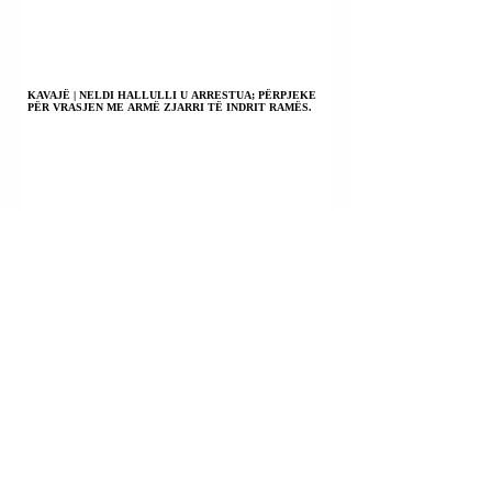
KAVAJË | NELDI HALLULLI U ARRESTUA; PËRPJEKE
PËR VRASJEN ME ARMË ZJARRI TË INDRIT RAMËS.