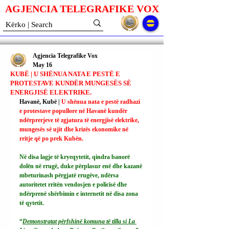
AGJENCIA TELEGRAFIKE V
O
X
Agjencia Telegrafike Vox
May 16
KUBË | U SHËNUA NATA E PESTË E
PROTESTAVE KUNDËR MUNGESËS SË
ENERGJISË ELEKTRIKE.
Havanë, Kubë | 
U shënua nata e pestë radhazi 
e protestave popullore në Havanë kundër 
ndërprerjeve të zgjatura të energjisë elektrike, 
mungesës së ujit dhe krizës ekonomike në 
rritje që po prek Kubën.
Në disa lagje të kryeqytetit, qindra banorë 
dolën në rrugë, duke përplasur enë dhe kazanë 
mbeturinash përgjatë rrugëve, ndërsa 
autoritetet rritën vendosjen e policisë dhe 
ndërprenë shërbimin e internetit në disa zona 
të qytetit.
“
Demonstratat përfshinë komuna të tilla si La 