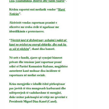
Lisa, Guanabakoa, Boieros dhe Santo Suarez
”.
Kështu raportoi enti mediatik vendor “
Martí 
Noticias
”.
Aktivistët vendas raportuan praninë e 
oficerëve me rroba civile të ngarkuar me 
identifikimin e protestuesve.
“
Njerëzit janë të dëshpëruar; ushqimi i pakët që 
kanë po prishet pa energji elektrike, dhe nuk ka 
as ujë të pijshëm
”, thanë disa banorë.
Në orët e fundit, zjarre që synojnë bizneset 
private dhe tensione janë raportuar pranë 
selisë së Partisë Komuniste Kubane, megjithëse 
autoritetet kanë mohuar disa incidente të 
raportuara në mediat sociale.
Kriza energjetike e ishullit është përkeqësuar 
pas javësh të tëra mungesash karburanti dhe 
ndërprerjesh të vazhdueshme të energjisë, 
duke nxitur pakënaqësi në rritje me qeverinë e 
Presidentit Miguel Diaz-Kanel (Canel).